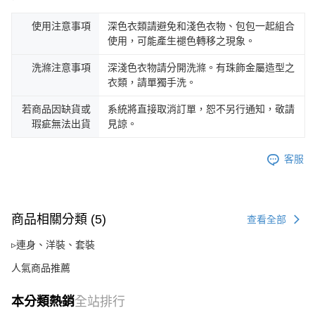
使用注意事項
深色衣類請避免和淺色衣物、包包一起組合
使用，可能產生褪色轉移之現象。
洗滌注意事項
深淺色衣物請分開洗滌。有珠飾金屬造型之
衣類，請單獨手洗。
若商品因缺貨或
系統將直接取消訂單，恕不另行通知，敬請
瑕疵無法出貨
見諒。
客服
商品相關分類 (5)
查看全部
▹連身、洋裝、套裝
人氣商品推薦
本分類熱銷
全站排行