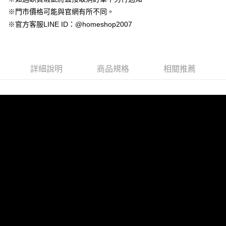
永豐商業銀行
玉山商業銀行
台灣樂天信用卡公司
大哥付你分期
台新國際商業銀行
中國信託商業銀行
※門市價格可能與官網有所不同。
星展（台灣）商業銀行
台新國際商業銀行
相關說明
台灣樂天信用卡公司
中國信託商業銀行
台灣樂天信用卡公司
※官方客服LINE ID：@homeshop2007
【大哥付你分期使用說明】
AFTEE先享後付
1.本服務由台灣大哥大提供，台灣大哥大用戶可立即使用無須另外申請。
2.付款方式選擇「大哥付你分期」，訂單成立後會自動跳轉到大哥付的交易
相關說明
流程，驗證手機門號後，選擇欲分期的期數、繳款截止日，確認付款後即完
【關於「AFTEE先享後付」】
成交易。
ATM付款
AFTEE先享後付是「在收到商品之後才付款」的支付方式。 讓您購物簡單
詳細說明
商品規格
相關推薦
3.實際核准額度、可分期數及費用金額請依後續交易確認頁面所載為準。
便利好安心！
4.訂單成立30分鐘內，如未前往確認交易或遇審核未通過，訂單將自動取
１．簡單：不需註冊會員、不需綁卡、不需儲值。
運送方式
消。如遇「轉專審核」未通過狀況，表示未達大哥付你分期系統評分，恕無
２．便利：只要手機號碼，簡訊認證，即可結帳。
法說明評估內容。
３．安心：先確認商品／服務後，再付款。
付款後全家取貨
【繳款方式說明】
1.分期款項不併入電信帳單，「大哥付你分期」於每月結算日後寄送繳費提
免運費
【「AFTEE先享後付」結帳流程】
醒簡訊。
１．於結帳方式選擇「AFTEE先享後付」後，將跳轉至「AFTEE先享後付」
2.透過簡訊連結打開帳單後，可選擇「超商條碼／台灣大直營門市／銀行轉
付款後萊爾富取貨
結帳頁面，進行簡訊認證並確認金額後，即可完成結帳。
帳／街口支付／iPASS MONEY」等通路繳費。
２．訂單成立數日內，您將收到繳費通知簡訊。
免運費
３．收到繳費通知簡訊後14天內，點擊此簡訊中的連結，可透過四大超商／
【注意事項】
ATM／網路銀行／等多元方式進行付款，方視為交易完成。
付款後7-11取貨
1.本服務係由「台灣大哥大股份有限公司」（以下簡稱本公司）所提供，讓
※ 請注意：結帳手續完成當下不需立刻繳費，但若您需要取消訂單，請聯絡
用戶於交易時，得透過本服務購買商品或服務，並由商店將買賣／分期付款
免運費
購買商品的店家。未經商家同意取消之訂單仍視為有效，需透過AFTEE先享
買賣價金債權讓與本公司後，依約使用本公司帳單繳交帳款。
後付繳納相關費用。
2.基於同意付款使用「大哥付你分期」之契約關係目的，商店將以您的個人
一般商品宅配
※ 交易是否成功請以「AFTEE先享後付 」之結帳頁面顯示為準，若有關於
資料（包含姓名、電話或地址）提供予台灣大哥大進項蒐集、處理及利用，
是否繳費成功／繳費後需取消欲退款等相關疑問，請聯繫「AFTEE先享後付
免運費
由本公司與您本人進行分期帳單所需資料之確認、核對及更正。
客戶支援中心」
https://netprotections.freshdesk.com/support/home