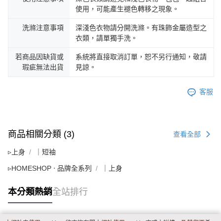
使用，可能產生褪色轉移之現象。
洗滌注意事項
深淺色衣物請分開洗滌。有珠飾金屬造型之
衣類，請單獨手洗。
若商品因缺貨或
系統將直接取消訂單，恕不另行通知，敬請
瑕疵無法出貨
見諒。
客服
商品相關分類 (3)
查看全部
▹上身
｜短袖
▹HOMESHOP ‧ 品牌全系列
｜上身
本分類熱銷
全站排行