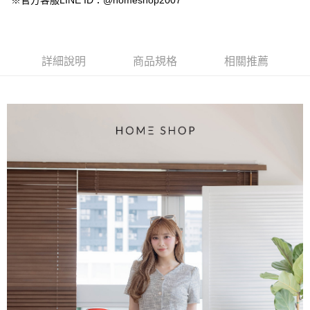
※官方客服LINE ID：@homeshop2007
【大哥付你分期使用說明】
AFTEE先享後付
1.本服務由台灣大哥大提供，台灣大哥大用戶可立即使用無須另外申請。
2.付款方式選擇「大哥付你分期」，訂單成立後會自動跳轉到大哥付的交易
相關說明
流程，驗證手機門號後，選擇欲分期的期數、繳款截止日，確認付款後即完
【關於「AFTEE先享後付」】
成交易。
ATM付款
AFTEE先享後付是「在收到商品之後才付款」的支付方式。 讓您購物簡單
詳細說明
商品規格
相關推薦
3.實際核准額度、可分期數及費用金額請依後續交易確認頁面所載為準。
便利好安心！
4.訂單成立30分鐘內，如未前往確認交易或遇審核未通過，訂單將自動取
１．簡單：不需註冊會員、不需綁卡、不需儲值。
運送方式
消。如遇「轉專審核」未通過狀況，表示未達大哥付你分期系統評分，恕無
２．便利：只要手機號碼，簡訊認證，即可結帳。
法說明評估內容。
３．安心：先確認商品／服務後，再付款。
付款後全家取貨
【繳款方式說明】
1.分期款項不併入電信帳單，「大哥付你分期」於每月結算日後寄送繳費提
免運費
【「AFTEE先享後付」結帳流程】
醒簡訊。
１．於結帳方式選擇「AFTEE先享後付」後，將跳轉至「AFTEE先享後付」
2.透過簡訊連結打開帳單後，可選擇「超商條碼／台灣大直營門市／銀行轉
付款後萊爾富取貨
結帳頁面，進行簡訊認證並確認金額後，即可完成結帳。
帳／街口支付／iPASS MONEY」等通路繳費。
２．訂單成立數日內，您將收到繳費通知簡訊。
免運費
３．收到繳費通知簡訊後14天內，點擊此簡訊中的連結，可透過四大超商／
【注意事項】
ATM／網路銀行／等多元方式進行付款，方視為交易完成。
付款後7-11取貨
1.本服務係由「台灣大哥大股份有限公司」（以下簡稱本公司）所提供，讓
※ 請注意：結帳手續完成當下不需立刻繳費，但若您需要取消訂單，請聯絡
用戶於交易時，得透過本服務購買商品或服務，並由商店將買賣／分期付款
免運費
購買商品的店家。未經商家同意取消之訂單仍視為有效，需透過AFTEE先享
買賣價金債權讓與本公司後，依約使用本公司帳單繳交帳款。
後付繳納相關費用。
2.基於同意付款使用「大哥付你分期」之契約關係目的，商店將以您的個人
一般商品宅配
※ 交易是否成功請以「AFTEE先享後付 」之結帳頁面顯示為準，若有關於
資料（包含姓名、電話或地址）提供予台灣大哥大進項蒐集、處理及利用，
是否繳費成功／繳費後需取消欲退款等相關疑問，請聯繫「AFTEE先享後付
免運費
由本公司與您本人進行分期帳單所需資料之確認、核對及更正。
客戶支援中心」
https://netprotections.freshdesk.com/support/home
3.完整用戶服務條款，請詳閱以下連結：
https://oppay.tw/userRule
付款後門市自取
【注意事項】
１．透過由恩沛科技股份有限公司提供之「AFTEE先享後付」服務完成之交