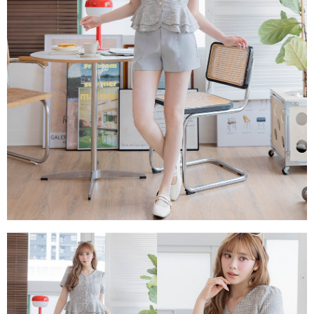
每筆NT$80，滿NT$1,500(含以上)免運費
易，需依本服務之必要範圍內提供個人資料，並將交易相關給付款項請求債
權轉讓予恩沛科技股份有限公司。
國家/地區配送
查看運費
２．關於個人資料處理事宜，請瀏覽以下網址：
https://aftee.tw/terms/#terms3
３．未成年的使用者請事先徵得法定代理人或監護人之同意方可使用
「AFTEE先享後付」，若未經同意申辦者引起之損失，本公司不負相關責
任。
４．使用「AFTEE先享後付」時，將依據個別帳號之用戶狀況，依本公司即
時審查核予不同之上限額度；若仍有額度不足之情形，本公司將視審查結果
請求用戶進行身份認證。
５．嚴禁一人註冊多個帳號或使用他人資訊註冊。若發現惡意使用之情形，
恩沛科技股份有限公司將有權停止該用戶之使用額度並採取法律行動。