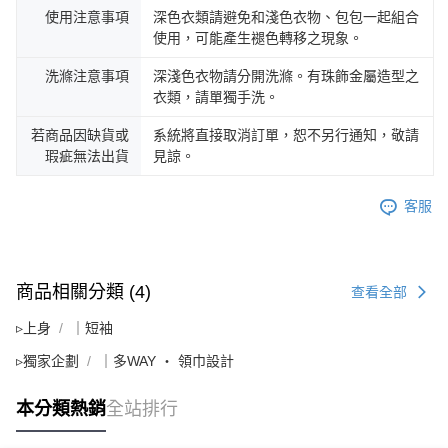
使用注意事項
深色衣類請避免和淺色衣物、包包一起組合
使用，可能產生褪色轉移之現象。
洗滌注意事項
深淺色衣物請分開洗滌。有珠飾金屬造型之
衣類，請單獨手洗。
若商品因缺貨或
系統將直接取消訂單，恕不另行通知，敬請
瑕疵無法出貨
見諒。
客服
商品相關分類 (4)
查看全部
▹上身
｜短袖
▹獨家企劃
｜多WAY ‧ 領巾設計
本分類熱銷
全站排行