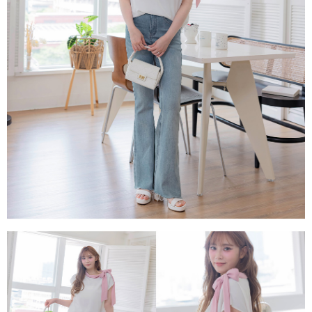
每筆NT$80，滿NT$1,500(含以上)免運費
易，需依本服務之必要範圍內提供個人資料，並將交易相關給付款項請求債
權轉讓予恩沛科技股份有限公司。
國家/地區配送
查看運費
２．關於個人資料處理事宜，請瀏覽以下網址：
https://aftee.tw/terms/#terms3
３．未成年的使用者請事先徵得法定代理人或監護人之同意方可使用
「AFTEE先享後付」，若未經同意申辦者引起之損失，本公司不負相關責
任。
４．使用「AFTEE先享後付」時，將依據個別帳號之用戶狀況，依本公司即
時審查核予不同之上限額度；若仍有額度不足之情形，本公司將視審查結果
請求用戶進行身份認證。
５．嚴禁一人註冊多個帳號或使用他人資訊註冊。若發現惡意使用之情形，
恩沛科技股份有限公司將有權停止該用戶之使用額度並採取法律行動。