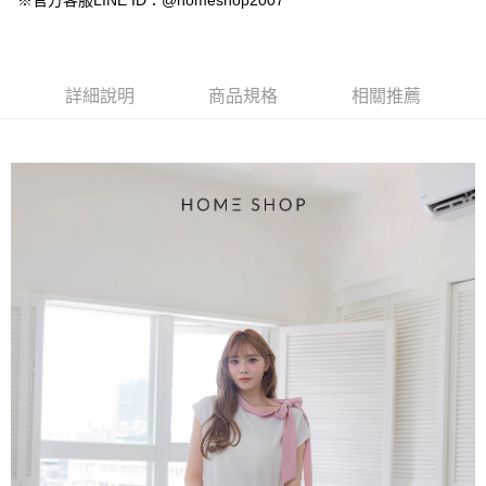
※官方客服LINE ID：@homeshop2007
【大哥付你分期使用說明】
AFTEE先享後付
1.本服務由台灣大哥大提供，台灣大哥大用戶可立即使用無須另外申請。
2.付款方式選擇「大哥付你分期」，訂單成立後會自動跳轉到大哥付的交易
相關說明
流程，驗證手機門號後，選擇欲分期的期數、繳款截止日，確認付款後即完
【關於「AFTEE先享後付」】
成交易。
ATM付款
AFTEE先享後付是「在收到商品之後才付款」的支付方式。 讓您購物簡單
詳細說明
商品規格
相關推薦
3.實際核准額度、可分期數及費用金額請依後續交易確認頁面所載為準。
便利好安心！
4.訂單成立30分鐘內，如未前往確認交易或遇審核未通過，訂單將自動取
１．簡單：不需註冊會員、不需綁卡、不需儲值。
運送方式
消。如遇「轉專審核」未通過狀況，表示未達大哥付你分期系統評分，恕無
２．便利：只要手機號碼，簡訊認證，即可結帳。
法說明評估內容。
３．安心：先確認商品／服務後，再付款。
付款後全家取貨
【繳款方式說明】
1.分期款項不併入電信帳單，「大哥付你分期」於每月結算日後寄送繳費提
免運費
【「AFTEE先享後付」結帳流程】
醒簡訊。
１．於結帳方式選擇「AFTEE先享後付」後，將跳轉至「AFTEE先享後付」
2.透過簡訊連結打開帳單後，可選擇「超商條碼／台灣大直營門市／銀行轉
付款後萊爾富取貨
結帳頁面，進行簡訊認證並確認金額後，即可完成結帳。
帳／街口支付／iPASS MONEY」等通路繳費。
２．訂單成立數日內，您將收到繳費通知簡訊。
免運費
３．收到繳費通知簡訊後14天內，點擊此簡訊中的連結，可透過四大超商／
【注意事項】
ATM／網路銀行／等多元方式進行付款，方視為交易完成。
付款後7-11取貨
1.本服務係由「台灣大哥大股份有限公司」（以下簡稱本公司）所提供，讓
※ 請注意：結帳手續完成當下不需立刻繳費，但若您需要取消訂單，請聯絡
用戶於交易時，得透過本服務購買商品或服務，並由商店將買賣／分期付款
免運費
購買商品的店家。未經商家同意取消之訂單仍視為有效，需透過AFTEE先享
買賣價金債權讓與本公司後，依約使用本公司帳單繳交帳款。
後付繳納相關費用。
2.基於同意付款使用「大哥付你分期」之契約關係目的，商店將以您的個人
一般商品宅配
※ 交易是否成功請以「AFTEE先享後付 」之結帳頁面顯示為準，若有關於
資料（包含姓名、電話或地址）提供予台灣大哥大進項蒐集、處理及利用，
是否繳費成功／繳費後需取消欲退款等相關疑問，請聯繫「AFTEE先享後付
免運費
由本公司與您本人進行分期帳單所需資料之確認、核對及更正。
客戶支援中心」
https://netprotections.freshdesk.com/support/home
3.完整用戶服務條款，請詳閱以下連結：
https://oppay.tw/userRule
付款後門市自取
【注意事項】
１．透過由恩沛科技股份有限公司提供之「AFTEE先享後付」服務完成之交