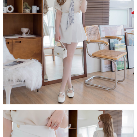
每筆NT$80，滿NT$1,500(含以上)免運費
易，需依本服務之必要範圍內提供個人資料，並將交易相關給付款項請求債
權轉讓予恩沛科技股份有限公司。
國家/地區配送
查看運費
２．關於個人資料處理事宜，請瀏覽以下網址：
https://aftee.tw/terms/#terms3
３．未成年的使用者請事先徵得法定代理人或監護人之同意方可使用
「AFTEE先享後付」，若未經同意申辦者引起之損失，本公司不負相關責
任。
４．使用「AFTEE先享後付」時，將依據個別帳號之用戶狀況，依本公司即
時審查核予不同之上限額度；若仍有額度不足之情形，本公司將視審查結果
請求用戶進行身份認證。
５．嚴禁一人註冊多個帳號或使用他人資訊註冊。若發現惡意使用之情形，
恩沛科技股份有限公司將有權停止該用戶之使用額度並採取法律行動。