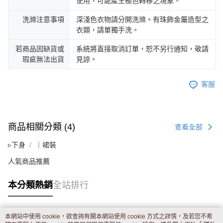
使用，可能產生褪色轉移之現象。
洗滌注意事項
深淺色衣物請分開洗滌。有珠飾金屬造型之
衣類，請單獨手洗。
若商品因缺貨或
系統將直接取消訂單，恕不另行通知，敬請
瑕疵無法出貨
見諒。
客服
商品相關分類 (4)
查看全部
▹下身
｜裙裝
人氣商品推薦
本分類熱銷
全站排行
本網站中使用 cookie，欲查詢有關本網站使用 cookie 方式之詳情，及若您不希