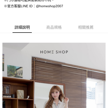
※門市價格可能與官網有所不同。
【大哥付你分期使用說明】
AFTEE先享後付
※官方客服LINE ID：@homeshop2007
1.本服務由台灣大哥大提供，台灣大哥大用戶可立即使用無須另外申請。
2.付款方式選擇「大哥付你分期」，訂單成立後會自動跳轉到大哥付的交易
相關說明
流程，驗證手機門號後，選擇欲分期的期數、繳款截止日，確認付款後即完
【關於「AFTEE先享後付」】
成交易。
ATM付款
AFTEE先享後付是「在收到商品之後才付款」的支付方式。 讓您購物簡單
3.實際核准額度、可分期數及費用金額請依後續交易確認頁面所載為準。
便利好安心！
詳細說明
商品規格
相關推薦
4.訂單成立30分鐘內，如未前往確認交易或遇審核未通過，訂單將自動取
１．簡單：不需註冊會員、不需綁卡、不需儲值。
運送方式
消。如遇「轉專審核」未通過狀況，表示未達大哥付你分期系統評分，恕無
２．便利：只要手機號碼，簡訊認證，即可結帳。
法說明評估內容。
３．安心：先確認商品／服務後，再付款。
付款後全家取貨
【繳款方式說明】
1.分期款項不併入電信帳單，「大哥付你分期」於每月結算日後寄送繳費提
免運費
【「AFTEE先享後付」結帳流程】
醒簡訊。
１．於結帳方式選擇「AFTEE先享後付」後，將跳轉至「AFTEE先享後付」
2.透過簡訊連結打開帳單後，可選擇「超商條碼／台灣大直營門市／銀行轉
付款後萊爾富取貨
結帳頁面，進行簡訊認證並確認金額後，即可完成結帳。
帳／街口支付／iPASS MONEY」等通路繳費。
２．訂單成立數日內，您將收到繳費通知簡訊。
免運費
３．收到繳費通知簡訊後14天內，點擊此簡訊中的連結，可透過四大超商／
【注意事項】
ATM／網路銀行／等多元方式進行付款，方視為交易完成。
付款後7-11取貨
1.本服務係由「台灣大哥大股份有限公司」（以下簡稱本公司）所提供，讓
※ 請注意：結帳手續完成當下不需立刻繳費，但若您需要取消訂單，請聯絡
用戶於交易時，得透過本服務購買商品或服務，並由商店將買賣／分期付款
免運費
購買商品的店家。未經商家同意取消之訂單仍視為有效，需透過AFTEE先享
買賣價金債權讓與本公司後，依約使用本公司帳單繳交帳款。
後付繳納相關費用。
2.基於同意付款使用「大哥付你分期」之契約關係目的，商店將以您的個人
一般商品宅配
※ 交易是否成功請以「AFTEE先享後付 」之結帳頁面顯示為準，若有關於
資料（包含姓名、電話或地址）提供予台灣大哥大進項蒐集、處理及利用，
是否繳費成功／繳費後需取消欲退款等相關疑問，請聯繫「AFTEE先享後付
免運費
由本公司與您本人進行分期帳單所需資料之確認、核對及更正。
客戶支援中心」
https://netprotections.freshdesk.com/support/home
3.完整用戶服務條款，請詳閱以下連結：
https://oppay.tw/userRule
付款後門市自取
【注意事項】
１．透過由恩沛科技股份有限公司提供之「AFTEE先享後付」服務完成之交