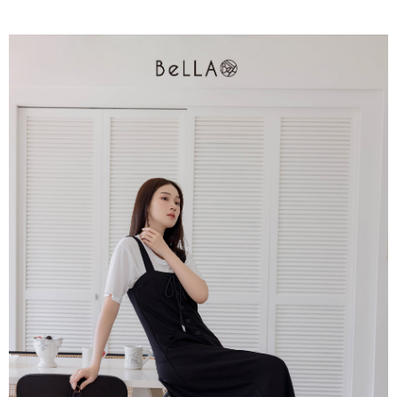
每筆NT$80，滿NT$1,500(含以上)免運費
易，需依本服務之必要範圍內提供個人資料，並將交易相關給付款項請求債
權轉讓予恩沛科技股份有限公司。
國家/地區配送
查看運費
２．關於個人資料處理事宜，請瀏覽以下網址：
https://aftee.tw/terms/#terms3
３．未成年的使用者請事先徵得法定代理人或監護人之同意方可使用
「AFTEE先享後付」，若未經同意申辦者引起之損失，本公司不負相關責
任。
４．使用「AFTEE先享後付」時，將依據個別帳號之用戶狀況，依本公司即
時審查核予不同之上限額度；若仍有額度不足之情形，本公司將視審查結果
請求用戶進行身份認證。
５．嚴禁一人註冊多個帳號或使用他人資訊註冊。若發現惡意使用之情形，
恩沛科技股份有限公司將有權停止該用戶之使用額度並採取法律行動。