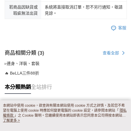
若商品因缺貨或
系統將直接取消訂單，恕不另行通知，敬請
瑕疵無法出貨
見諒。
客服
商品相關分類 (3)
查看全部
▹連身、洋裝、套裝
🔥 BeLLA三件88折
本分類熱銷
全站排行
本網站中使用 cookie，欲查詢有關本網站使用 cookie 方式之詳情，及若您不希
熱門標籤
望在電腦上使用 cookie 時應如何變更電腦的 cookie 設定，請參閱本網站「
隱私
權條款
」之 Cookie 聲明。您繼續使用本網站即表示您同意本公司得按本網站使
用條款之 Cookie 聲明使用 cookie。
了解更多 >