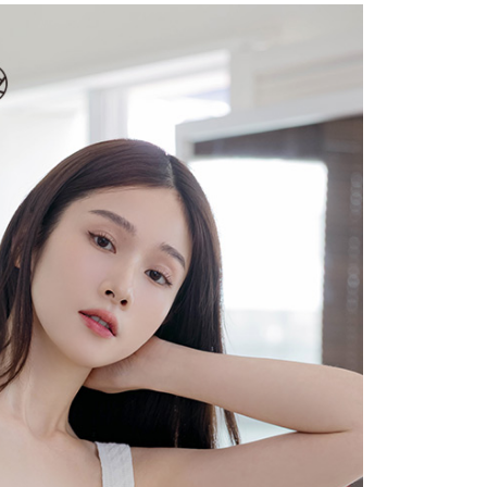
費通知簡訊後14天內，點擊此簡訊中的連結，可透過四大超商
項】
網路銀行／等多元方式進行付款，方視為交易完成。
係由「台灣大哥大股份有限公司」（以下簡稱本公司）所提供，讓
：結帳手續完成當下不需立刻繳費，但若您需要取消訂單，請聯
1取貨
易時，得透過本服務購買商品或服務，並由商店將買賣／分期付
的店家。未經商家同意取消之訂單仍視為有效，需透過AFTEE
金債權讓與本公司後，依約使用本公司帳單繳交帳款。
繳納相關費用。
意付款使用「大哥付你分期」之契約關係目的，商店將以您的個人
否成功請以「AFTEE先享後付 」之結帳頁面顯示為準，若有關於
含姓名、電話或地址）提供予台灣大哥大進項蒐集、處理及利
功／繳費後需取消欲退款等相關疑問，請聯繫「AFTEE先享後
宅配
公司與您本人進行分期帳單所需資料之確認、核對及更正。
援中心」
https://netprotections.freshdesk.com/support/home
戶服務條款，請詳閱以下連結：
https://oppay.tw/userRule
項】
市自取
恩沛科技股份有限公司提供之「AFTEE先享後付」服務完成之
依本服務之必要範圍內提供個人資料，並將交易相關給付款項請
0，滿NT$1,500(含以上)免運費
讓予恩沛科技股份有限公司。
個人資料處理事宜，請瀏覽以下網址：
配送
查看運費
ee.tw/terms/#terms3
年的使用者請事先徵得法定代理人或監護人之同意方可使用
E先享後付」，若未經同意申辦者引起之損失，本公司不負相關責
AFTEE先享後付」時，將依據個別帳號之用戶狀況，依本公司
核予不同之上限額度；若仍有額度不足之情形，本公司將視審查
用戶進行身份認證。
一人註冊多個帳號或使用他人資訊註冊。若發現惡意使用之情
科技股份有限公司將有權停止該用戶之使用額度並採取法律行