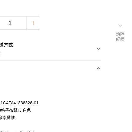
清除
紀錄
送方式
費
次付款
期付款
0 利率 每期
NT$196
21家銀行
G4FA41838328-01
0 利率 每期
NT$98
21家銀行
庫商業銀行
第一商業銀行
B格子布背心 白色
業銀行
彰化商業銀行
 0 利率 每期
NT$49
21家銀行
聚酯纖維
庫商業銀行
第一商業銀行
業儲蓄銀行
台北富邦商業銀行
業銀行
彰化商業銀行
 0 利率 每期
NT$24
20家銀行
庫商業銀行
第一商業銀行
華商業銀行
兆豐國際商業銀行
業儲蓄銀行
台北富邦商業銀行