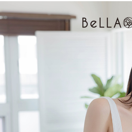
３．收到繳
免運費
【注意事
／ATM／
1.本服務
※ 請注意
付款後7-1
用戶於交
絡購買商品
款買賣價
先享後付
免運費
2.基於同
※ 交易是
資料（包
是否繳費成
一般商品
用，由本
付客戶支
免運費
3.完整用
【注意事
付款後門
１．透過由
交易，需
每筆NT$8
求債權轉
２．關於
國家/地區
https://aft
３．未成
「AFTE
任。
４．使用「
即時審查
結果請求
５．嚴禁
形，恩沛
動。