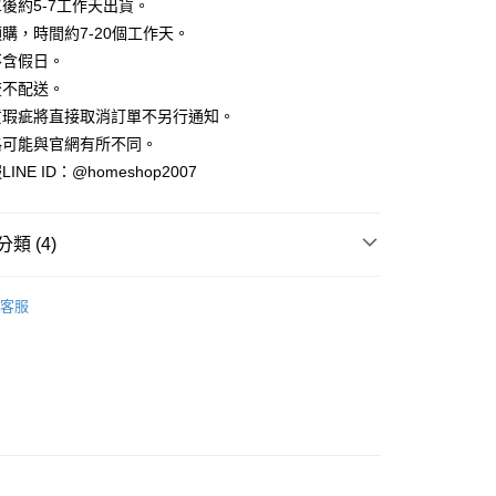
業銀行
彰化商業銀行
後約5-7工作天出貨。
小企業銀行
台中商業銀行
庫商業銀行
第一商業銀行
華商業銀行
兆豐國際商業銀行
業儲蓄銀行
台北富邦商業銀行
台灣）商業銀行
華泰商業銀行
購，時間約7-20個工作天。
業銀行
彰化商業銀行
小企業銀行
台中商業銀行
華商業銀行
兆豐國際商業銀行
業銀行
遠東國際商業銀行
業儲蓄銀行
台北富邦商業銀行
不含假日。
台灣）商業銀行
華泰商業銀行
小企業銀行
台中商業銀行
業銀行
永豐商業銀行
際商業銀行
臺灣中小企業銀行
業銀行
遠東國際商業銀行
流不配送。
台灣）商業銀行
華泰商業銀行
業銀行
星展（台灣）商業銀行
業銀行
匯豐（台灣）商業銀行
業銀行
永豐商業銀行
貨瑕疵將直接取消訂單不另行通知。
業銀行
遠東國際商業銀行
際商業銀行
中國信託商業銀行
業銀行
聯邦商業銀行
業銀行
星展（台灣）商業銀行
業銀行
永豐商業銀行
格可能與官網有所不同。
天信用卡公司
際商業銀行
元大商業銀行
際商業銀行
中國信託商業銀行
業銀行
星展（台灣）商業銀行
NE ID：@homeshop2007
業銀行
玉山商業銀行
天信用卡公司
分期
際商業銀行
中國信託商業銀行
台灣）商業銀行
台新國際商業銀行
天信用卡公司
託商業銀行
台灣樂天信用卡公司
你分期使用說明】
類 (4)
享後付
由台灣大哥大提供，台灣大哥大用戶可立即使用無須另外申請。
式選擇「大哥付你分期」，訂單成立後會自動跳轉到大哥付的交易
｜背心、無袖
證手機門號後，選擇欲分期的期數、繳款截止日，確認付款後即
FTEE先享後付」】
客服
。
先享後付是「在收到商品之後才付款」的支付方式。 讓您購物簡單
A三件88折
准額度、可分期數及費用金額請依後續交易確認頁面所載為準。
心！
立30分鐘內，如未前往確認交易或遇審核未通過，訂單將自動取
：不需註冊會員、不需綁卡、不需儲值。
‧ 時髦支線
｜上身
「轉專審核」未通過狀況，表示未達大哥付你分期系統評分，恕
：只要手機號碼，簡訊認證，即可結帳。
評估內容。
：先確認商品／服務後，再付款。
｜2026 ‧ WHITE流行色
式說明】
家取貨
項不併入電信帳單，「大哥付你分期」於每月結算日後寄送繳費提
EE先享後付」結帳流程】
方式選擇「AFTEE先享後付」後，將跳轉至「AFTEE先享後
訊連結打開帳單後，可選擇「超商條碼／台灣大直營門市／銀行轉
頁面，進行簡訊認證並確認金額後，即可完成結帳。
付／iPASS MONEY」等通路繳費。
爾富取貨
成立數日內，您將收到繳費通知簡訊。