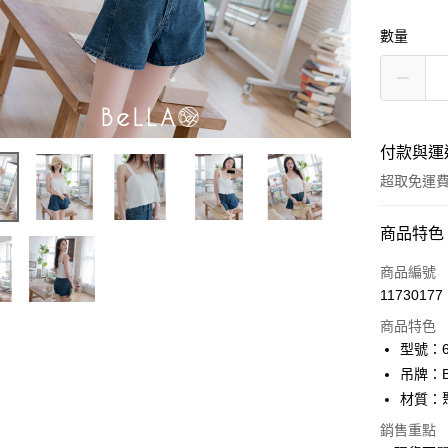
數量
付款與運
超取免運
付款方式
商品特色
信用卡一
商品編號
11730177
信用卡分
商品特色
3 期 
型號：61
6 期 
合作金
吊牌：
華南商
12 期
材質：
合作金
上海商
華南商
24 期
合作金
銷售重點
國泰世
上海商