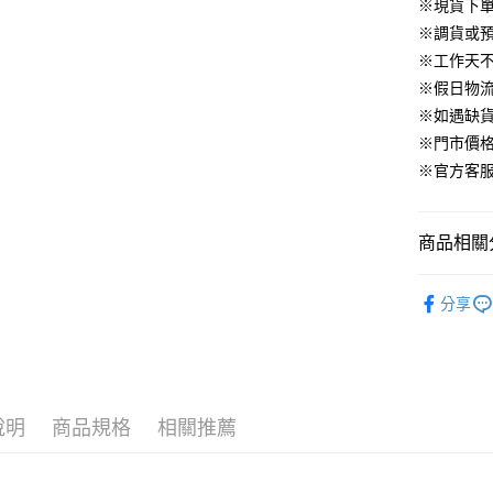
華南商
※現貨下單
臺灣中
合作金
LINE Pay
國泰世
上海商
匯豐（
※調貨或預
華南商
臺灣中
國泰世
聯邦商
Apple Pay
上海商
※工作天
匯豐（
臺灣中
元大商
兆豐國
聯邦商
※假日物
匯豐（
街口支付
玉山商
台中商
元大商
※如遇缺
聯邦商
台新國
華泰商
玉山商
悠遊付
元大商
※門市價
台灣樂
遠東國
台新國
玉山商
※官方客服LI
永豐商
台灣樂
大哥付你
台新國
星展（
相關說明
台灣樂
中國信
【大哥付
商品相關分
AFTEE先
1.本服務
2.付款方
相關說明
▹上身
流程，驗
【關於「A
分享
ATM付款
完成交易
AFTEE
🔥 BeLL
3.實際核
便利好安
4.訂單成
１．簡單
▹BeLLA 
消。如遇
２．便利
運送方式
無法說明
３．安心
▹獨家企劃
【繳款方
付款後全
說明
商品規格
相關推薦
1.分期款
【「AFT
醒簡訊。
免運費
１．於結帳
2.透過簡
付」結帳
帳／街口支
付款後萊
２．訂單