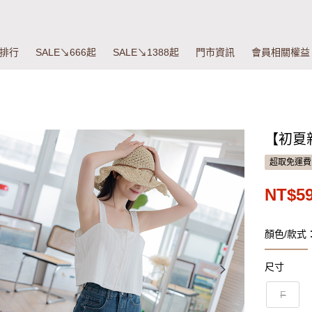
排行
SALE↘666起
SALE↘1388起
門市資訊
會員相關權益
【初夏
超取免運費
NT$5
顏色/款式
尺寸
F