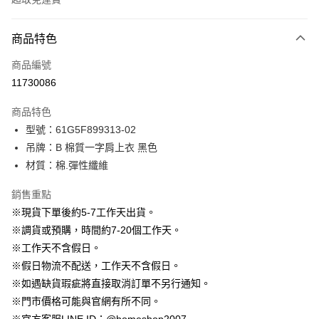
付款方式
商品特色
信用卡一次付款
商品編號
信用卡分期付款
11730086
3 期 0 利率 每期
NT$263
21家銀行
商品特色
6 期 0 利率 每期
NT$131
21家銀行
合作金庫商業銀行
第一商業銀行
型號：61G5F899313-02
華南商業銀行
彰化商業銀行
12 期 0 利率 每期
NT$65
21家銀行
合作金庫商業銀行
第一商業銀行
吊牌：B 棉質一字肩上衣 黑色
上海商業儲蓄銀行
台北富邦商業銀行
華南商業銀行
彰化商業銀行
24 期 0 利率 每期
NT$32
20家銀行
合作金庫商業銀行
第一商業銀行
國泰世華商業銀行
兆豐國際商業銀行
材質：棉.彈性纖維
上海商業儲蓄銀行
台北富邦商業銀行
華南商業銀行
彰化商業銀行
臺灣中小企業銀行
台中商業銀行
合作金庫商業銀行
第一商業銀行
LINE Pay
國泰世華商業銀行
兆豐國際商業銀行
上海商業儲蓄銀行
台北富邦商業銀行
銷售重點
匯豐（台灣）商業銀行
華泰商業銀行
華南商業銀行
彰化商業銀行
臺灣中小企業銀行
台中商業銀行
國泰世華商業銀行
兆豐國際商業銀行
聯邦商業銀行
遠東國際商業銀行
Apple Pay
上海商業儲蓄銀行
台北富邦商業銀行
※現貨下單後約5-7工作天出貨。
匯豐（台灣）商業銀行
華泰商業銀行
臺灣中小企業銀行
台中商業銀行
元大商業銀行
永豐商業銀行
兆豐國際商業銀行
臺灣中小企業銀行
※調貨或預購，時間約7-20個工作天。
聯邦商業銀行
遠東國際商業銀行
匯豐（台灣）商業銀行
華泰商業銀行
街口支付
玉山商業銀行
星展（台灣）商業銀行
台中商業銀行
匯豐（台灣）商業銀行
元大商業銀行
永豐商業銀行
※工作天不含假日。
聯邦商業銀行
遠東國際商業銀行
台新國際商業銀行
中國信託商業銀行
華泰商業銀行
聯邦商業銀行
玉山商業銀行
星展（台灣）商業銀行
悠遊付
※假日物流不配送，工作天不含假日。
元大商業銀行
永豐商業銀行
台灣樂天信用卡公司
遠東國際商業銀行
元大商業銀行
台新國際商業銀行
中國信託商業銀行
玉山商業銀行
星展（台灣）商業銀行
※如遇缺貨瑕疵將直接取消訂單不另行通知。
永豐商業銀行
玉山商業銀行
台灣樂天信用卡公司
大哥付你分期
台新國際商業銀行
中國信託商業銀行
※門市價格可能與官網有所不同。
星展（台灣）商業銀行
台新國際商業銀行
相關說明
台灣樂天信用卡公司
中國信託商業銀行
台灣樂天信用卡公司