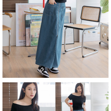
每筆NT$80，滿NT$1,500(含以上)免運費
易，需依本服務之必要範圍內提供個人資料，並將交易相關給付款項請求債
權轉讓予恩沛科技股份有限公司。
國家/地區配送
查看運費
２．關於個人資料處理事宜，請瀏覽以下網址：
https://aftee.tw/terms/#terms3
３．未成年的使用者請事先徵得法定代理人或監護人之同意方可使用
「AFTEE先享後付」，若未經同意申辦者引起之損失，本公司不負相關責
任。
４．使用「AFTEE先享後付」時，將依據個別帳號之用戶狀況，依本公司即
時審查核予不同之上限額度；若仍有額度不足之情形，本公司將視審查結果
請求用戶進行身份認證。
５．嚴禁一人註冊多個帳號或使用他人資訊註冊。若發現惡意使用之情形，
恩沛科技股份有限公司將有權停止該用戶之使用額度並採取法律行動。