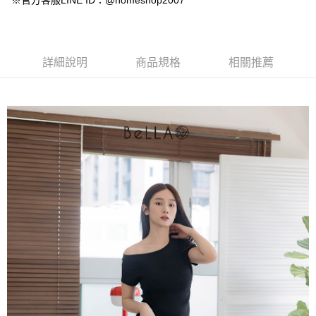
※官方客服LINE ID：@homeshop2007
【大哥付你分期使用說明】
AFTEE先享後付
1.本服務由台灣大哥大提供，台灣大哥大用戶可立即使用無須另外申請。
2.付款方式選擇「大哥付你分期」，訂單成立後會自動跳轉到大哥付的交易
相關說明
流程，驗證手機門號後，選擇欲分期的期數、繳款截止日，確認付款後即完
【關於「AFTEE先享後付」】
成交易。
ATM付款
AFTEE先享後付是「在收到商品之後才付款」的支付方式。 讓您購物簡單
詳細說明
商品規格
相關推薦
3.實際核准額度、可分期數及費用金額請依後續交易確認頁面所載為準。
便利好安心！
4.訂單成立30分鐘內，如未前往確認交易或遇審核未通過，訂單將自動取
１．簡單：不需註冊會員、不需綁卡、不需儲值。
運送方式
消。如遇「轉專審核」未通過狀況，表示未達大哥付你分期系統評分，恕無
２．便利：只要手機號碼，簡訊認證，即可結帳。
法說明評估內容。
３．安心：先確認商品／服務後，再付款。
付款後全家取貨
【繳款方式說明】
1.分期款項不併入電信帳單，「大哥付你分期」於每月結算日後寄送繳費提
免運費
【「AFTEE先享後付」結帳流程】
醒簡訊。
１．於結帳方式選擇「AFTEE先享後付」後，將跳轉至「AFTEE先享後付」
2.透過簡訊連結打開帳單後，可選擇「超商條碼／台灣大直營門市／銀行轉
付款後萊爾富取貨
結帳頁面，進行簡訊認證並確認金額後，即可完成結帳。
帳／街口支付／iPASS MONEY」等通路繳費。
２．訂單成立數日內，您將收到繳費通知簡訊。
免運費
３．收到繳費通知簡訊後14天內，點擊此簡訊中的連結，可透過四大超商／
【注意事項】
ATM／網路銀行／等多元方式進行付款，方視為交易完成。
付款後7-11取貨
1.本服務係由「台灣大哥大股份有限公司」（以下簡稱本公司）所提供，讓
※ 請注意：結帳手續完成當下不需立刻繳費，但若您需要取消訂單，請聯絡
用戶於交易時，得透過本服務購買商品或服務，並由商店將買賣／分期付款
免運費
購買商品的店家。未經商家同意取消之訂單仍視為有效，需透過AFTEE先享
買賣價金債權讓與本公司後，依約使用本公司帳單繳交帳款。
後付繳納相關費用。
2.基於同意付款使用「大哥付你分期」之契約關係目的，商店將以您的個人
一般商品宅配
※ 交易是否成功請以「AFTEE先享後付 」之結帳頁面顯示為準，若有關於
資料（包含姓名、電話或地址）提供予台灣大哥大進項蒐集、處理及利用，
是否繳費成功／繳費後需取消欲退款等相關疑問，請聯繫「AFTEE先享後付
免運費
由本公司與您本人進行分期帳單所需資料之確認、核對及更正。
客戶支援中心」
https://netprotections.freshdesk.com/support/home
3.完整用戶服務條款，請詳閱以下連結：
https://oppay.tw/userRule
付款後門市自取
【注意事項】
１．透過由恩沛科技股份有限公司提供之「AFTEE先享後付」服務完成之交