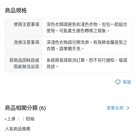
商品規格
使用注意事項
深色衣類請避免和淺色衣物、包包一起組合
使用，可能產生褪色轉移之現象。
洗滌注意事項
深淺色衣物請分開洗滌。有珠飾金屬造型之
衣類，請單獨手洗。
若商品因缺貨或
系統將直接取消訂單，恕不另行通知，敬請
瑕疵無法出貨
見諒。
客服
商品相關分類 (6)
查看全部
▹上身
｜短袖
人氣商品推薦