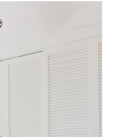
費通知簡訊後14天內，點擊此簡訊中的連結，可透過四大超商
項】
網路銀行／等多元方式進行付款，方視為交易完成。
係由「台灣大哥大股份有限公司」（以下簡稱本公司）所提供，讓
：結帳手續完成當下不需立刻繳費，但若您需要取消訂單，請聯
1取貨
易時，得透過本服務購買商品或服務，並由商店將買賣／分期付
的店家。未經商家同意取消之訂單仍視為有效，需透過AFTEE
金債權讓與本公司後，依約使用本公司帳單繳交帳款。
繳納相關費用。
意付款使用「大哥付你分期」之契約關係目的，商店將以您的個人
否成功請以「AFTEE先享後付 」之結帳頁面顯示為準，若有關於
含姓名、電話或地址）提供予台灣大哥大進項蒐集、處理及利
功／繳費後需取消欲退款等相關疑問，請聯繫「AFTEE先享後
宅配
公司與您本人進行分期帳單所需資料之確認、核對及更正。
援中心」
https://netprotections.freshdesk.com/support/home
戶服務條款，請詳閱以下連結：
https://oppay.tw/userRule
項】
市自取
恩沛科技股份有限公司提供之「AFTEE先享後付」服務完成之
依本服務之必要範圍內提供個人資料，並將交易相關給付款項請
0，滿NT$1,500(含以上)免運費
讓予恩沛科技股份有限公司。
個人資料處理事宜，請瀏覽以下網址：
配送
查看運費
ee.tw/terms/#terms3
年的使用者請事先徵得法定代理人或監護人之同意方可使用
E先享後付」，若未經同意申辦者引起之損失，本公司不負相關責
AFTEE先享後付」時，將依據個別帳號之用戶狀況，依本公司
核予不同之上限額度；若仍有額度不足之情形，本公司將視審查
用戶進行身份認證。
一人註冊多個帳號或使用他人資訊註冊。若發現惡意使用之情
科技股份有限公司將有權停止該用戶之使用額度並採取法律行