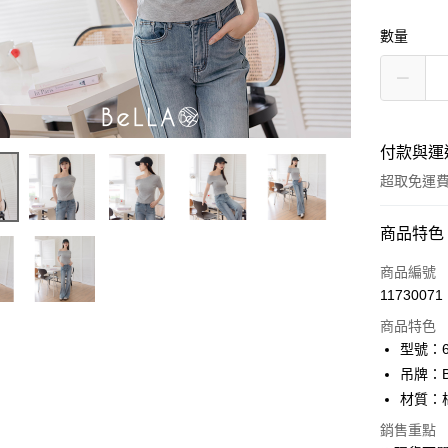
數量
付款與運
超取免運
付款方式
商品特色
信用卡一
商品編號
11730071
信用卡分
商品特色
3 期 
型號：61
6 期 
合作金
吊牌：
華南商
12 期
材質：
合作金
上海商
華南商
24 期
合作金
銷售重點
國泰世
上海商