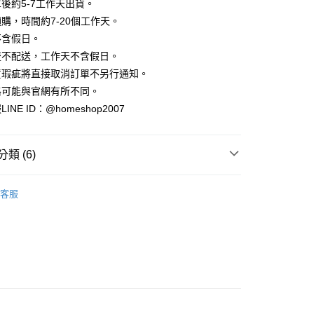
業銀行
彰化商業銀行
後約5-7工作天出貨。
小企業銀行
台中商業銀行
庫商業銀行
第一商業銀行
華商業銀行
兆豐國際商業銀行
業儲蓄銀行
台北富邦商業銀行
台灣）商業銀行
華泰商業銀行
購，時間約7-20個工作天。
業銀行
彰化商業銀行
小企業銀行
台中商業銀行
華商業銀行
兆豐國際商業銀行
業銀行
遠東國際商業銀行
業儲蓄銀行
台北富邦商業銀行
不含假日。
台灣）商業銀行
華泰商業銀行
小企業銀行
台中商業銀行
業銀行
永豐商業銀行
際商業銀行
臺灣中小企業銀行
業銀行
遠東國際商業銀行
流不配送，工作天不含假日。
台灣）商業銀行
華泰商業銀行
業銀行
星展（台灣）商業銀行
業銀行
匯豐（台灣）商業銀行
業銀行
永豐商業銀行
貨瑕疵將直接取消訂單不另行通知。
業銀行
遠東國際商業銀行
際商業銀行
中國信託商業銀行
業銀行
聯邦商業銀行
業銀行
星展（台灣）商業銀行
業銀行
永豐商業銀行
格可能與官網有所不同。
天信用卡公司
際商業銀行
元大商業銀行
際商業銀行
中國信託商業銀行
業銀行
星展（台灣）商業銀行
NE ID：@homeshop2007
業銀行
玉山商業銀行
天信用卡公司
分期
際商業銀行
中國信託商業銀行
台灣）商業銀行
台新國際商業銀行
天信用卡公司
託商業銀行
台灣樂天信用卡公司
你分期使用說明】
類 (6)
享後付
由台灣大哥大提供，台灣大哥大用戶可立即使用無須另外申請。
式選擇「大哥付你分期」，訂單成立後會自動跳轉到大哥付的交易
｜短袖
證手機門號後，選擇欲分期的期數、繳款截止日，確認付款後即
FTEE先享後付」】
客服
。
先享後付是「在收到商品之後才付款」的支付方式。 讓您購物簡單
推薦
准額度、可分期數及費用金額請依後續交易確認頁面所載為準。
心！
立30分鐘內，如未前往確認交易或遇審核未通過，訂單將自動取
：不需註冊會員、不需綁卡、不需儲值。
A三件88折
「轉專審核」未通過狀況，表示未達大哥付你分期系統評分，恕
：只要手機號碼，簡訊認證，即可結帳。
評估內容。
：先確認商品／服務後，再付款。
‧ 時髦支線
｜上身
式說明】
家取貨
項不併入電信帳單，「大哥付你分期」於每月結算日後寄送繳費提
EE先享後付」結帳流程】
｜經典不敗 ‧ 簡約系單品
方式選擇「AFTEE先享後付」後，將跳轉至「AFTEE先享後
訊連結打開帳單後，可選擇「超商條碼／台灣大直營門市／銀行轉
｜夏日辣妹穿搭
頁面，進行簡訊認證並確認金額後，即可完成結帳。
付／iPASS MONEY」等通路繳費。
爾富取貨
成立數日內，您將收到繳費通知簡訊。