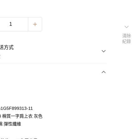
清除
紀錄
送方式
費
次付款
期付款
0 利率 每期
NT$263
21家銀行
G5F899313-11
0 利率 每期
NT$131
21家銀行
庫商業銀行
第一商業銀行
B 棉質一字肩上衣 灰色
業銀行
彰化商業銀行
 0 利率 每期
NT$65
21家銀行
棉.彈性纖維
庫商業銀行
第一商業銀行
業儲蓄銀行
台北富邦商業銀行
業銀行
彰化商業銀行
 0 利率 每期
NT$32
20家銀行
庫商業銀行
第一商業銀行
華商業銀行
兆豐國際商業銀行
業儲蓄銀行
台北富邦商業銀行