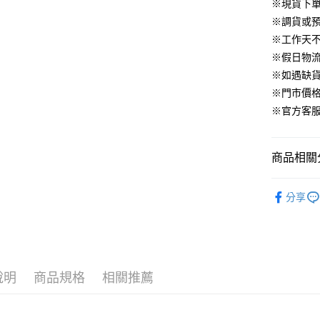
華南商
※現貨下單
臺灣中
合作金
LINE Pay
國泰世
上海商
匯豐（
※調貨或預
華南商
臺灣中
國泰世
聯邦商
Apple Pay
上海商
※工作天
匯豐（
臺灣中
元大商
兆豐國
聯邦商
※假日物
匯豐（
街口支付
玉山商
台中商
元大商
※如遇缺
聯邦商
台新國
華泰商
玉山商
悠遊付
元大商
※門市價
台灣樂
遠東國
台新國
玉山商
※官方客服LI
永豐商
台灣樂
大哥付你
台新國
星展（
相關說明
台灣樂
中國信
【大哥付
商品相關分
AFTEE先
1.本服務
2.付款方
相關說明
▹上身
流程，驗
【關於「A
分享
ATM付款
完成交易
AFTEE
人氣商品
3.實際核
便利好安
4.訂單成
１．簡單
🔥 BeLL
消。如遇
２．便利
運送方式
無法說明
３．安心
▹BeLLA 
【繳款方
付款後全
說明
商品規格
相關推薦
1.分期款
▹獨家企劃
【「AFT
醒簡訊。
免運費
１．於結帳
2.透過簡
▹獨家企劃
付」結帳
帳／街口支
付款後萊
２．訂單