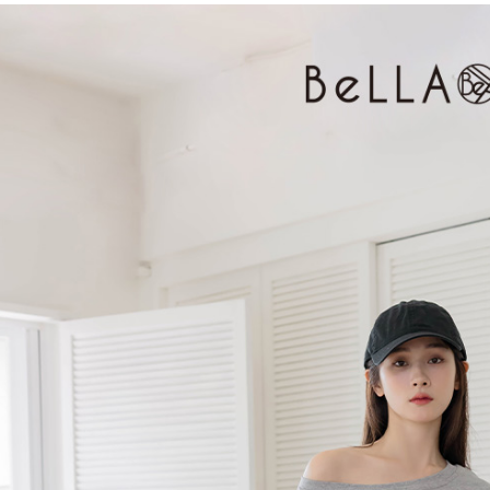
３．收到繳
免運費
【注意事
／ATM／
1.本服務
※ 請注意
付款後7-1
用戶於交
絡購買商品
款買賣價
先享後付
免運費
2.基於同
※ 交易是
資料（包
是否繳費成
一般商品
用，由本
付客戶支
免運費
3.完整用
【注意事
付款後門
１．透過由
交易，需
每筆NT$8
求債權轉
２．關於
國家/地區
https://aft
３．未成
「AFTE
任。
４．使用「
即時審查
結果請求
５．嚴禁
形，恩沛
動。