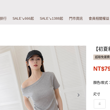
排行
SALE↘666起
SALE↘1388起
門市資訊
會員相關權益
【初夏新
超取免運費
NT$7
顏色/款式
尺寸
F