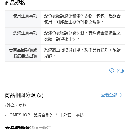
商品規格
使用注意事項
深色衣類請避免和淺色衣物、包包一起組合
使用，可能產生褪色轉移之現象。
洗滌注意事項
深淺色衣物請分開洗滌。有珠飾金屬造型之
衣類，請單獨手洗。
若商品因缺貨或
系統將直接取消訂單，恕不另行通知，敬請
瑕疵無法出貨
見諒。
客服
商品相關分類 (3)
查看全部
▹外套、罩衫
▹HOMESHOP ‧ 品牌全系列
｜外套、罩衫
本分類熱銷
全站排行