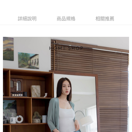
【大哥付你分期使用說明】
AFTEE先享後付
1.本服務由台灣大哥大提供，台灣大哥大用戶可立即使用無須另外申請。
2.付款方式選擇「大哥付你分期」，訂單成立後會自動跳轉到大哥付的交易
相關說明
流程，驗證手機門號後，選擇欲分期的期數、繳款截止日，確認付款後即完
詳細說明
商品規格
相關推薦
【關於「AFTEE先享後付」】
成交易。
ATM付款
AFTEE先享後付是「在收到商品之後才付款」的支付方式。 讓您購物簡單
3.實際核准額度、可分期數及費用金額請依後續交易確認頁面所載為準。
便利好安心！
4.訂單成立30分鐘內，如未前往確認交易或遇審核未通過，訂單將自動取
１．簡單：不需註冊會員、不需綁卡、不需儲值。
運送方式
消。如遇「轉專審核」未通過狀況，表示未達大哥付你分期系統評分，恕無
２．便利：只要手機號碼，簡訊認證，即可結帳。
法說明評估內容。
３．安心：先確認商品／服務後，再付款。
付款後全家取貨
【繳款方式說明】
1.分期款項不併入電信帳單，「大哥付你分期」於每月結算日後寄送繳費提
免運費
【「AFTEE先享後付」結帳流程】
醒簡訊。
１．於結帳方式選擇「AFTEE先享後付」後，將跳轉至「AFTEE先享後付」
2.透過簡訊連結打開帳單後，可選擇「超商條碼／台灣大直營門市／銀行轉
付款後萊爾富取貨
結帳頁面，進行簡訊認證並確認金額後，即可完成結帳。
帳／街口支付／iPASS MONEY」等通路繳費。
２．訂單成立數日內，您將收到繳費通知簡訊。
免運費
３．收到繳費通知簡訊後14天內，點擊此簡訊中的連結，可透過四大超商／
【注意事項】
ATM／網路銀行／等多元方式進行付款，方視為交易完成。
付款後7-11取貨
1.本服務係由「台灣大哥大股份有限公司」（以下簡稱本公司）所提供，讓
※ 請注意：結帳手續完成當下不需立刻繳費，但若您需要取消訂單，請聯絡
用戶於交易時，得透過本服務購買商品或服務，並由商店將買賣／分期付款
免運費
購買商品的店家。未經商家同意取消之訂單仍視為有效，需透過AFTEE先享
買賣價金債權讓與本公司後，依約使用本公司帳單繳交帳款。
後付繳納相關費用。
2.基於同意付款使用「大哥付你分期」之契約關係目的，商店將以您的個人
一般商品宅配
※ 交易是否成功請以「AFTEE先享後付 」之結帳頁面顯示為準，若有關於
資料（包含姓名、電話或地址）提供予台灣大哥大進項蒐集、處理及利用，
是否繳費成功／繳費後需取消欲退款等相關疑問，請聯繫「AFTEE先享後付
免運費
由本公司與您本人進行分期帳單所需資料之確認、核對及更正。
客戶支援中心」
https://netprotections.freshdesk.com/support/home
3.完整用戶服務條款，請詳閱以下連結：
https://oppay.tw/userRule
付款後門市自取
【注意事項】
１．透過由恩沛科技股份有限公司提供之「AFTEE先享後付」服務完成之交