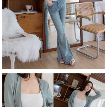
每筆NT$80，滿NT$1,500(含以上)免運費
易，需依本服務之必要範圍內提供個人資料，並將交易相關給付款項請求債
權轉讓予恩沛科技股份有限公司。
國家/地區配送
查看運費
２．關於個人資料處理事宜，請瀏覽以下網址：
https://aftee.tw/terms/#terms3
３．未成年的使用者請事先徵得法定代理人或監護人之同意方可使用
「AFTEE先享後付」，若未經同意申辦者引起之損失，本公司不負相關責
任。
４．使用「AFTEE先享後付」時，將依據個別帳號之用戶狀況，依本公司即
時審查核予不同之上限額度；若仍有額度不足之情形，本公司將視審查結果
請求用戶進行身份認證。
５．嚴禁一人註冊多個帳號或使用他人資訊註冊。若發現惡意使用之情形，
恩沛科技股份有限公司將有權停止該用戶之使用額度並採取法律行動。