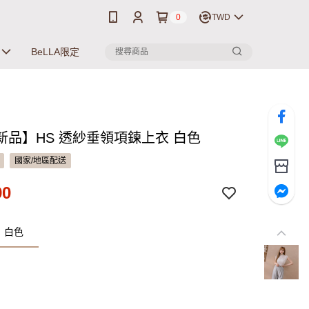
0
TWD
BeLLA限定
新品】HS 透紗垂領項鍊上衣 白色
國家/地區配送
90
：白色