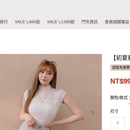
排行
SALE↘666起
SALE↘1388起
門市資訊
會員相關權益
【初夏
超取免運費
NT$9
顏色/款式
尺寸
F