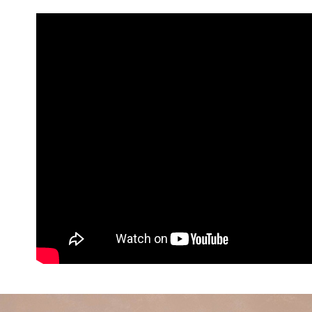
▹獨家企劃
３．收到繳
免運費
【注意事
／ATM／
1.本服務
※ 請注意
付款後7-1
用戶於交
絡購買商品
款買賣價
先享後付
免運費
2.基於同
※ 交易是
資料（包
是否繳費成
一般商品
用，由本
付客戶支
免運費
3.完整用
【注意事
付款後門
１．透過由
交易，需
每筆NT$8
求債權轉
２．關於
國家/地區
https://aft
３．未成
「AFTE
任。
４．使用「
即時審查
結果請求
５．嚴禁
形，恩沛
動。