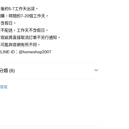
業銀行
彰化商業銀行
小企業銀行
台中商業銀行
庫商業銀行
第一商業銀行
華商業銀行
兆豐國際商業銀行
業儲蓄銀行
台北富邦商業銀行
台灣）商業銀行
華泰商業銀行
後約5-7工作天出貨。
業銀行
彰化商業銀行
小企業銀行
台中商業銀行
華商業銀行
兆豐國際商業銀行
業銀行
遠東國際商業銀行
業儲蓄銀行
台北富邦商業銀行
購，時間約7-20個工作天。
台灣）商業銀行
華泰商業銀行
小企業銀行
台中商業銀行
業銀行
永豐商業銀行
際商業銀行
臺灣中小企業銀行
業銀行
遠東國際商業銀行
不含假日。
台灣）商業銀行
華泰商業銀行
業銀行
星展（台灣）商業銀行
業銀行
匯豐（台灣）商業銀行
業銀行
永豐商業銀行
流不配送，工作天不含假日。
業銀行
遠東國際商業銀行
際商業銀行
中國信託商業銀行
業銀行
聯邦商業銀行
業銀行
星展（台灣）商業銀行
業銀行
永豐商業銀行
貨瑕疵將直接取消訂單不另行通知。
天信用卡公司
際商業銀行
元大商業銀行
際商業銀行
中國信託商業銀行
業銀行
星展（台灣）商業銀行
格可能與官網有所不同。
業銀行
玉山商業銀行
天信用卡公司
分期
際商業銀行
中國信託商業銀行
台灣）商業銀行
台新國際商業銀行
NE ID：@homeshop2007
天信用卡公司
託商業銀行
台灣樂天信用卡公司
你分期使用說明】
享後付
由台灣大哥大提供，台灣大哥大用戶可立即使用無須另外申請。
式選擇「大哥付你分期」，訂單成立後會自動跳轉到大哥付的交易
類 (6)
證手機門號後，選擇欲分期的期數、繳款截止日，確認付款後即
FTEE先享後付」】
。
先享後付是「在收到商品之後才付款」的支付方式。 讓您購物簡單
｜短袖
准額度、可分期數及費用金額請依後續交易確認頁面所載為準。
心！
客服
立30分鐘內，如未前往確認交易或遇審核未通過，訂單將自動取
推薦
：不需註冊會員、不需綁卡、不需儲值。
「轉專審核」未通過狀況，表示未達大哥付你分期系統評分，恕
：只要手機號碼，簡訊認證，即可結帳。
HOP ‧ 品牌全系列
｜上身
評估內容。
：先確認商品／服務後，再付款。
式說明】
家取貨
品79折起
項不併入電信帳單，「大哥付你分期」於每月結算日後寄送繳費提
EE先享後付」結帳流程】
方式選擇「AFTEE先享後付」後，將跳轉至「AFTEE先享後
｜多WAY ‧ 項鍊設計
訊連結打開帳單後，可選擇「超商條碼／台灣大直營門市／銀行轉
頁面，進行簡訊認證並確認金額後，即可完成結帳。
付／iPASS MONEY」等通路繳費。
爾富取貨
成立數日內，您將收到繳費通知簡訊。