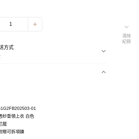
清除
紀錄
送方式
費
次付款
期付款
0 利率 每期
NT$330
21家銀行
G2FB202503-01
0 利率 每期
NT$165
21家銀行
庫商業銀行
第一商業銀行
透紗垂領上衣 白色
業銀行
彰化商業銀行
 0 利率 每期
NT$82
21家銀行
尼龍
庫商業銀行
第一商業銀行
業儲蓄銀行
台北富邦商業銀行
業銀行
彰化商業銀行
附贈可拆項鍊
 0 利率 每期
NT$41
20家銀行
庫商業銀行
第一商業銀行
華商業銀行
兆豐國際商業銀行
業儲蓄銀行
台北富邦商業銀行