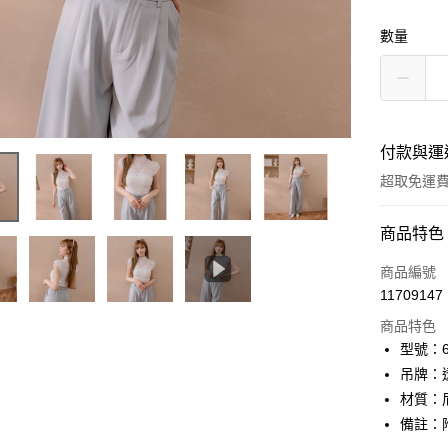
數量
付款與運
超取免運
付款方式
商品特色
信用卡一
商品編號
11709147
信用卡分
商品特色
3 期 
型號：61
6 期 
合作金
吊牌：
華南商
12 期
材質：
合作金
上海商
華南商
備註：
24 期
合作金
國泰世
上海商