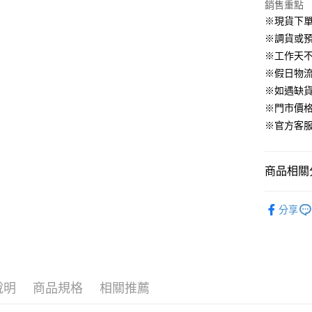
華南商
銷售重點
臺灣中
合作金
LINE Pay
國泰世
上海商
匯豐（
※現貨下單
華南商
臺灣中
國泰世
聯邦商
Apple Pay
上海商
※調貨或預
匯豐（
臺灣中
元大商
兆豐國
聯邦商
※工作天
匯豐（
街口支付
玉山商
台中商
元大商
※假日物
聯邦商
台新國
華泰商
玉山商
悠遊付
元大商
※如遇缺
台灣樂
遠東國
台新國
玉山商
※門市價
永豐商
台灣樂
大哥付你
台新國
星展（
※官方客服LI
相關說明
台灣樂
中國信
【大哥付
AFTEE先
1.本服務
2.付款方
相關說明
商品相關分
流程，驗
【關於「A
ATM付款
完成交易
AFTEE
▹上身
3.實際核
便利好安
分享
4.訂單成
人氣商品
１．簡單
消。如遇
２．便利
運送方式
▹HOMES
無法說明
３．安心
【繳款方
付款後全
🔥 HS新
1.分期款
【「AFT
醒簡訊。
免運費
１．於結帳
說明
商品規格
相關推薦
▹獨家企劃
2.透過簡
付」結帳
帳／街口支
付款後萊
２．訂單