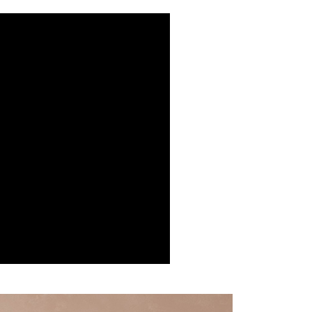
｜2026 ‧ WHITE流行色
費通知簡訊後14天內，點擊此簡訊中的連結，可透過四大超商
項】
網路銀行／等多元方式進行付款，方視為交易完成。
係由「台灣大哥大股份有限公司」（以下簡稱本公司）所提供，讓
：結帳手續完成當下不需立刻繳費，但若您需要取消訂單，請聯
1取貨
易時，得透過本服務購買商品或服務，並由商店將買賣／分期付
的店家。未經商家同意取消之訂單仍視為有效，需透過AFTEE
金債權讓與本公司後，依約使用本公司帳單繳交帳款。
繳納相關費用。
意付款使用「大哥付你分期」之契約關係目的，商店將以您的個人
否成功請以「AFTEE先享後付 」之結帳頁面顯示為準，若有關於
含姓名、電話或地址）提供予台灣大哥大進項蒐集、處理及利
功／繳費後需取消欲退款等相關疑問，請聯繫「AFTEE先享後
宅配
公司與您本人進行分期帳單所需資料之確認、核對及更正。
援中心」
https://netprotections.freshdesk.com/support/home
戶服務條款，請詳閱以下連結：
https://oppay.tw/userRule
項】
市自取
恩沛科技股份有限公司提供之「AFTEE先享後付」服務完成之
依本服務之必要範圍內提供個人資料，並將交易相關給付款項請
0，滿NT$1,500(含以上)免運費
讓予恩沛科技股份有限公司。
個人資料處理事宜，請瀏覽以下網址：
配送
查看運費
ee.tw/terms/#terms3
年的使用者請事先徵得法定代理人或監護人之同意方可使用
E先享後付」，若未經同意申辦者引起之損失，本公司不負相關責
AFTEE先享後付」時，將依據個別帳號之用戶狀況，依本公司
核予不同之上限額度；若仍有額度不足之情形，本公司將視審查
用戶進行身份認證。
一人註冊多個帳號或使用他人資訊註冊。若發現惡意使用之情
科技股份有限公司將有權停止該用戶之使用額度並採取法律行