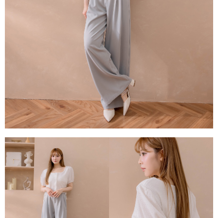
每筆NT$80，滿NT$1,500(含以上)免運費
易，需依本服務之必要範圍內提供個人資料，並將交易相關給付款項請求債
權轉讓予恩沛科技股份有限公司。
國家/地區配送
查看運費
２．關於個人資料處理事宜，請瀏覽以下網址：
https://aftee.tw/terms/#terms3
３．未成年的使用者請事先徵得法定代理人或監護人之同意方可使用
「AFTEE先享後付」，若未經同意申辦者引起之損失，本公司不負相關責
任。
４．使用「AFTEE先享後付」時，將依據個別帳號之用戶狀況，依本公司即
時審查核予不同之上限額度；若仍有額度不足之情形，本公司將視審查結果
請求用戶進行身份認證。
５．嚴禁一人註冊多個帳號或使用他人資訊註冊。若發現惡意使用之情形，
恩沛科技股份有限公司將有權停止該用戶之使用額度並採取法律行動。