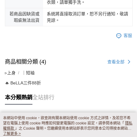
衣類，請單獨手洗。
若商品因缺貨或
系統將直接取消訂單，恕不另行通知，敬請
瑕疵無法出貨
見諒。
客服
商品相關分類 (4)
查看全部
▹上身
｜短袖
🔥 BeLLA三件88折
本分類熱銷
全站排行
本網站中使用 cookie，欲查詢有關本網站使用 cookie 方式之詳情，及若您不希
熱門標籤
望在電腦上使用 cookie 時應如何變更電腦的 cookie 設定，請參閱本網站「
隱私
權條款
」之 Cookie 聲明。您繼續使用本網站即表示您同意本公司得按本網站使
用條款之 Cookie 聲明使用 cookie。
了解更多 >