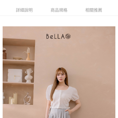
【大哥付你分期使用說明】
AFTEE先享後付
1.本服務由台灣大哥大提供，台灣大哥大用戶可立即使用無須另外申請。
詳細說明
商品規格
相關推薦
2.付款方式選擇「大哥付你分期」，訂單成立後會自動跳轉到大哥付的交易
相關說明
流程，驗證手機門號後，選擇欲分期的期數、繳款截止日，確認付款後即完
【關於「AFTEE先享後付」】
成交易。
ATM付款
AFTEE先享後付是「在收到商品之後才付款」的支付方式。 讓您購物簡單
3.實際核准額度、可分期數及費用金額請依後續交易確認頁面所載為準。
便利好安心！
4.訂單成立30分鐘內，如未前往確認交易或遇審核未通過，訂單將自動取
１．簡單：不需註冊會員、不需綁卡、不需儲值。
運送方式
消。如遇「轉專審核」未通過狀況，表示未達大哥付你分期系統評分，恕無
２．便利：只要手機號碼，簡訊認證，即可結帳。
法說明評估內容。
３．安心：先確認商品／服務後，再付款。
付款後全家取貨
【繳款方式說明】
1.分期款項不併入電信帳單，「大哥付你分期」於每月結算日後寄送繳費提
免運費
【「AFTEE先享後付」結帳流程】
醒簡訊。
１．於結帳方式選擇「AFTEE先享後付」後，將跳轉至「AFTEE先享後付」
2.透過簡訊連結打開帳單後，可選擇「超商條碼／台灣大直營門市／銀行轉
付款後萊爾富取貨
結帳頁面，進行簡訊認證並確認金額後，即可完成結帳。
帳／街口支付／iPASS MONEY」等通路繳費。
２．訂單成立數日內，您將收到繳費通知簡訊。
免運費
３．收到繳費通知簡訊後14天內，點擊此簡訊中的連結，可透過四大超商／
【注意事項】
ATM／網路銀行／等多元方式進行付款，方視為交易完成。
付款後7-11取貨
1.本服務係由「台灣大哥大股份有限公司」（以下簡稱本公司）所提供，讓
※ 請注意：結帳手續完成當下不需立刻繳費，但若您需要取消訂單，請聯絡
用戶於交易時，得透過本服務購買商品或服務，並由商店將買賣／分期付款
免運費
購買商品的店家。未經商家同意取消之訂單仍視為有效，需透過AFTEE先享
買賣價金債權讓與本公司後，依約使用本公司帳單繳交帳款。
後付繳納相關費用。
2.基於同意付款使用「大哥付你分期」之契約關係目的，商店將以您的個人
一般商品宅配
※ 交易是否成功請以「AFTEE先享後付 」之結帳頁面顯示為準，若有關於
資料（包含姓名、電話或地址）提供予台灣大哥大進項蒐集、處理及利用，
是否繳費成功／繳費後需取消欲退款等相關疑問，請聯繫「AFTEE先享後付
免運費
由本公司與您本人進行分期帳單所需資料之確認、核對及更正。
客戶支援中心」
https://netprotections.freshdesk.com/support/home
3.完整用戶服務條款，請詳閱以下連結：
https://oppay.tw/userRule
付款後門市自取
【注意事項】
１．透過由恩沛科技股份有限公司提供之「AFTEE先享後付」服務完成之交