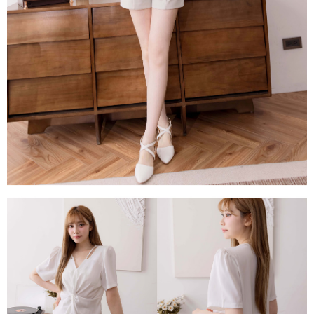
每筆NT$80，滿NT$1,500(含以上)免運費
易，需依本服務之必要範圍內提供個人資料，並將交易相關給付款項請求債
權轉讓予恩沛科技股份有限公司。
國家/地區配送
查看運費
２．關於個人資料處理事宜，請瀏覽以下網址：
https://aftee.tw/terms/#terms3
３．未成年的使用者請事先徵得法定代理人或監護人之同意方可使用
「AFTEE先享後付」，若未經同意申辦者引起之損失，本公司不負相關責
任。
４．使用「AFTEE先享後付」時，將依據個別帳號之用戶狀況，依本公司即
時審查核予不同之上限額度；若仍有額度不足之情形，本公司將視審查結果
請求用戶進行身份認證。
５．嚴禁一人註冊多個帳號或使用他人資訊註冊。若發現惡意使用之情形，
恩沛科技股份有限公司將有權停止該用戶之使用額度並採取法律行動。