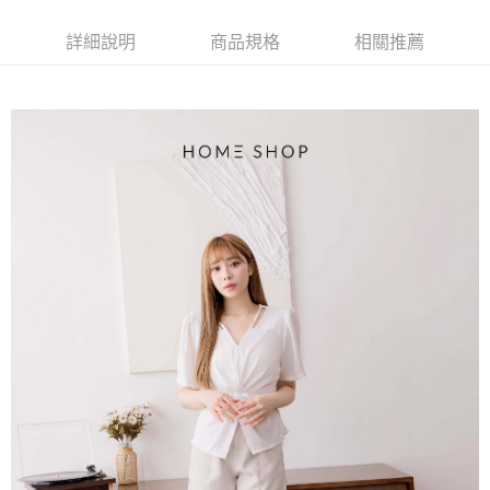
【大哥付你分期使用說明】
AFTEE先享後付
1.本服務由台灣大哥大提供，台灣大哥大用戶可立即使用無須另外申請。
詳細說明
商品規格
相關推薦
2.付款方式選擇「大哥付你分期」，訂單成立後會自動跳轉到大哥付的交易
相關說明
流程，驗證手機門號後，選擇欲分期的期數、繳款截止日，確認付款後即完
【關於「AFTEE先享後付」】
成交易。
ATM付款
AFTEE先享後付是「在收到商品之後才付款」的支付方式。 讓您購物簡單
3.實際核准額度、可分期數及費用金額請依後續交易確認頁面所載為準。
便利好安心！
4.訂單成立30分鐘內，如未前往確認交易或遇審核未通過，訂單將自動取
１．簡單：不需註冊會員、不需綁卡、不需儲值。
運送方式
消。如遇「轉專審核」未通過狀況，表示未達大哥付你分期系統評分，恕無
２．便利：只要手機號碼，簡訊認證，即可結帳。
法說明評估內容。
３．安心：先確認商品／服務後，再付款。
付款後全家取貨
【繳款方式說明】
1.分期款項不併入電信帳單，「大哥付你分期」於每月結算日後寄送繳費提
免運費
【「AFTEE先享後付」結帳流程】
醒簡訊。
１．於結帳方式選擇「AFTEE先享後付」後，將跳轉至「AFTEE先享後付」
2.透過簡訊連結打開帳單後，可選擇「超商條碼／台灣大直營門市／銀行轉
付款後萊爾富取貨
結帳頁面，進行簡訊認證並確認金額後，即可完成結帳。
帳／街口支付／iPASS MONEY」等通路繳費。
２．訂單成立數日內，您將收到繳費通知簡訊。
免運費
３．收到繳費通知簡訊後14天內，點擊此簡訊中的連結，可透過四大超商／
【注意事項】
ATM／網路銀行／等多元方式進行付款，方視為交易完成。
付款後7-11取貨
1.本服務係由「台灣大哥大股份有限公司」（以下簡稱本公司）所提供，讓
※ 請注意：結帳手續完成當下不需立刻繳費，但若您需要取消訂單，請聯絡
用戶於交易時，得透過本服務購買商品或服務，並由商店將買賣／分期付款
免運費
購買商品的店家。未經商家同意取消之訂單仍視為有效，需透過AFTEE先享
買賣價金債權讓與本公司後，依約使用本公司帳單繳交帳款。
後付繳納相關費用。
2.基於同意付款使用「大哥付你分期」之契約關係目的，商店將以您的個人
一般商品宅配
※ 交易是否成功請以「AFTEE先享後付 」之結帳頁面顯示為準，若有關於
資料（包含姓名、電話或地址）提供予台灣大哥大進項蒐集、處理及利用，
是否繳費成功／繳費後需取消欲退款等相關疑問，請聯繫「AFTEE先享後付
免運費
由本公司與您本人進行分期帳單所需資料之確認、核對及更正。
客戶支援中心」
https://netprotections.freshdesk.com/support/home
3.完整用戶服務條款，請詳閱以下連結：
https://oppay.tw/userRule
付款後門市自取
【注意事項】
１．透過由恩沛科技股份有限公司提供之「AFTEE先享後付」服務完成之交