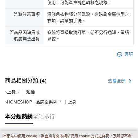
使用，可能產生褪色轉移之現象。
洗滌注意事項
深淺色衣物請分開洗滌。有珠飾金屬造型之
衣類，請單獨手洗。
若商品因缺貨或
系統將直接取消訂單，恕不另行通知，敬請
瑕疵無法出貨
見諒。
客服
商品相關分類 (4)
查看全部
▹上身
｜短袖
▹HOMESHOP ‧ 品牌全系列
｜上身
本分類熱銷
全站排行
本網站中使用 cookie，欲查詢有關本網站使用 cookie 方式之詳情，及若您不希