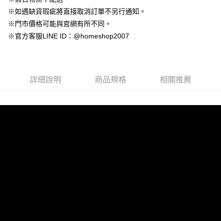
永豐商業銀行
玉山商業銀行
台灣樂天信用卡公司
大哥付你分期
台新國際商業銀行
中國信託商業銀行
※如遇缺貨瑕疵將直接取消訂單不另行通知。
星展（台灣）商業銀行
台新國際商業銀行
相關說明
台灣樂天信用卡公司
中國信託商業銀行
台灣樂天信用卡公司
※門市價格可能與官網有所不同。
【大哥付你分期使用說明】
AFTEE先享後付
※官方客服LINE ID：@homeshop2007
1.本服務由台灣大哥大提供，台灣大哥大用戶可立即使用無須另外申請。
2.付款方式選擇「大哥付你分期」，訂單成立後會自動跳轉到大哥付的交易
相關說明
流程，驗證手機門號後，選擇欲分期的期數、繳款截止日，確認付款後即完
【關於「AFTEE先享後付」】
成交易。
ATM付款
AFTEE先享後付是「在收到商品之後才付款」的支付方式。 讓您購物簡單
3.實際核准額度、可分期數及費用金額請依後續交易確認頁面所載為準。
便利好安心！
詳細說明
商品規格
相關推薦
4.訂單成立30分鐘內，如未前往確認交易或遇審核未通過，訂單將自動取
１．簡單：不需註冊會員、不需綁卡、不需儲值。
運送方式
消。如遇「轉專審核」未通過狀況，表示未達大哥付你分期系統評分，恕無
２．便利：只要手機號碼，簡訊認證，即可結帳。
法說明評估內容。
３．安心：先確認商品／服務後，再付款。
付款後全家取貨
【繳款方式說明】
1.分期款項不併入電信帳單，「大哥付你分期」於每月結算日後寄送繳費提
免運費
【「AFTEE先享後付」結帳流程】
醒簡訊。
１．於結帳方式選擇「AFTEE先享後付」後，將跳轉至「AFTEE先享後付」
2.透過簡訊連結打開帳單後，可選擇「超商條碼／台灣大直營門市／銀行轉
付款後萊爾富取貨
結帳頁面，進行簡訊認證並確認金額後，即可完成結帳。
帳／街口支付／iPASS MONEY」等通路繳費。
２．訂單成立數日內，您將收到繳費通知簡訊。
免運費
３．收到繳費通知簡訊後14天內，點擊此簡訊中的連結，可透過四大超商／
【注意事項】
ATM／網路銀行／等多元方式進行付款，方視為交易完成。
付款後7-11取貨
1.本服務係由「台灣大哥大股份有限公司」（以下簡稱本公司）所提供，讓
※ 請注意：結帳手續完成當下不需立刻繳費，但若您需要取消訂單，請聯絡
用戶於交易時，得透過本服務購買商品或服務，並由商店將買賣／分期付款
免運費
購買商品的店家。未經商家同意取消之訂單仍視為有效，需透過AFTEE先享
買賣價金債權讓與本公司後，依約使用本公司帳單繳交帳款。
後付繳納相關費用。
2.基於同意付款使用「大哥付你分期」之契約關係目的，商店將以您的個人
一般商品宅配
※ 交易是否成功請以「AFTEE先享後付 」之結帳頁面顯示為準，若有關於
資料（包含姓名、電話或地址）提供予台灣大哥大進項蒐集、處理及利用，
是否繳費成功／繳費後需取消欲退款等相關疑問，請聯繫「AFTEE先享後付
免運費
由本公司與您本人進行分期帳單所需資料之確認、核對及更正。
客戶支援中心」
https://netprotections.freshdesk.com/support/home