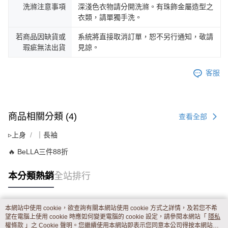
洗滌注意事項
深淺色衣物請分開洗滌。有珠飾金屬造型之
衣類，請單獨手洗。
若商品因缺貨或
系統將直接取消訂單，恕不另行通知，敬請
瑕疵無法出貨
見諒。
客服
商品相關分類 (4)
查看全部
▹上身
｜長袖
🔥 BeLLA三件88折
本分類熱銷
全站排行
本網站中使用 cookie，欲查詢有關本網站使用 cookie 方式之詳情，及若您不希
熱門標籤
望在電腦上使用 cookie 時應如何變更電腦的 cookie 設定，請參閱本網站「
隱私
權條款
」之 Cookie 聲明。您繼續使用本網站即表示您同意本公司得按本網站使