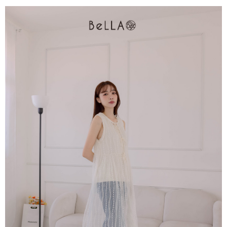
4.訂單成立30分鐘內，如未前往確認交易或遇審核未通過，訂單將自動取
１．簡單：不需註冊會員、不需綁卡、不需儲值。
運送方式
消。如遇「轉專審核」未通過狀況，表示未達大哥付你分期系統評分，恕無
２．便利：只要手機號碼，簡訊認證，即可結帳。
法說明評估內容。
３．安心：先確認商品／服務後，再付款。
付款後全家取貨
【繳款方式說明】
1.分期款項不併入電信帳單，「大哥付你分期」於每月結算日後寄送繳費提
免運費
【「AFTEE先享後付」結帳流程】
醒簡訊。
１．於結帳方式選擇「AFTEE先享後付」後，將跳轉至「AFTEE先享後付」
2.透過簡訊連結打開帳單後，可選擇「超商條碼／台灣大直營門市／銀行轉
付款後萊爾富取貨
結帳頁面，進行簡訊認證並確認金額後，即可完成結帳。
帳／街口支付／iPASS MONEY」等通路繳費。
２．訂單成立數日內，您將收到繳費通知簡訊。
免運費
３．收到繳費通知簡訊後14天內，點擊此簡訊中的連結，可透過四大超商／
【注意事項】
ATM／網路銀行／等多元方式進行付款，方視為交易完成。
付款後7-11取貨
1.本服務係由「台灣大哥大股份有限公司」（以下簡稱本公司）所提供，讓
※ 請注意：結帳手續完成當下不需立刻繳費，但若您需要取消訂單，請聯絡
用戶於交易時，得透過本服務購買商品或服務，並由商店將買賣／分期付款
免運費
購買商品的店家。未經商家同意取消之訂單仍視為有效，需透過AFTEE先享
買賣價金債權讓與本公司後，依約使用本公司帳單繳交帳款。
後付繳納相關費用。
2.基於同意付款使用「大哥付你分期」之契約關係目的，商店將以您的個人
一般商品宅配
※ 交易是否成功請以「AFTEE先享後付 」之結帳頁面顯示為準，若有關於
資料（包含姓名、電話或地址）提供予台灣大哥大進項蒐集、處理及利用，
是否繳費成功／繳費後需取消欲退款等相關疑問，請聯繫「AFTEE先享後付
免運費
由本公司與您本人進行分期帳單所需資料之確認、核對及更正。
客戶支援中心」
https://netprotections.freshdesk.com/support/home
3.完整用戶服務條款，請詳閱以下連結：
https://oppay.tw/userRule
付款後門市自取
【注意事項】
１．透過由恩沛科技股份有限公司提供之「AFTEE先享後付」服務完成之交
每筆NT$80，滿NT$1,500(含以上)免運費
易，需依本服務之必要範圍內提供個人資料，並將交易相關給付款項請求債
權轉讓予恩沛科技股份有限公司。
國家/地區配送
查看運費
２．關於個人資料處理事宜，請瀏覽以下網址：
https://aftee.tw/terms/#terms3
３．未成年的使用者請事先徵得法定代理人或監護人之同意方可使用
「AFTEE先享後付」，若未經同意申辦者引起之損失，本公司不負相關責