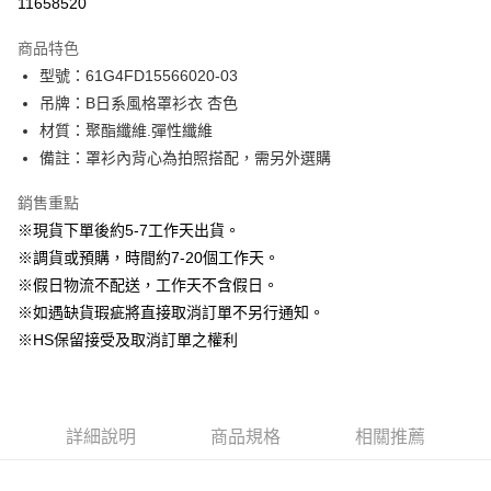
11658520
3 期 0 利率 每期
NT$230
21家銀行
商品特色
6 期 0 利率 每期
NT$115
21家銀行
合作金庫商業銀行
第一商業銀行
型號：61G4FD15566020-03
華南商業銀行
彰化商業銀行
12 期 0 利率 每期
NT$57
21家銀行
合作金庫商業銀行
第一商業銀行
吊牌：B日系風格罩衫衣 杏色
上海商業儲蓄銀行
台北富邦商業銀行
華南商業銀行
彰化商業銀行
24 期 0 利率 每期
NT$28
20家銀行
合作金庫商業銀行
第一商業銀行
國泰世華商業銀行
兆豐國際商業銀行
材質：聚酯纖維.彈性纖維
上海商業儲蓄銀行
台北富邦商業銀行
華南商業銀行
彰化商業銀行
臺灣中小企業銀行
台中商業銀行
合作金庫商業銀行
第一商業銀行
備註：罩衫內背心為拍照搭配，需另外選購
LINE Pay
國泰世華商業銀行
兆豐國際商業銀行
上海商業儲蓄銀行
台北富邦商業銀行
匯豐（台灣）商業銀行
華泰商業銀行
華南商業銀行
彰化商業銀行
臺灣中小企業銀行
台中商業銀行
國泰世華商業銀行
兆豐國際商業銀行
聯邦商業銀行
遠東國際商業銀行
Apple Pay
上海商業儲蓄銀行
台北富邦商業銀行
銷售重點
匯豐（台灣）商業銀行
華泰商業銀行
臺灣中小企業銀行
台中商業銀行
元大商業銀行
永豐商業銀行
兆豐國際商業銀行
臺灣中小企業銀行
※現貨下單後約5-7工作天出貨。
聯邦商業銀行
遠東國際商業銀行
匯豐（台灣）商業銀行
華泰商業銀行
街口支付
玉山商業銀行
星展（台灣）商業銀行
台中商業銀行
匯豐（台灣）商業銀行
元大商業銀行
永豐商業銀行
※調貨或預購，時間約7-20個工作天。
聯邦商業銀行
遠東國際商業銀行
台新國際商業銀行
中國信託商業銀行
華泰商業銀行
聯邦商業銀行
玉山商業銀行
星展（台灣）商業銀行
悠遊付
※假日物流不配送，工作天不含假日。
元大商業銀行
永豐商業銀行
台灣樂天信用卡公司
遠東國際商業銀行
元大商業銀行
台新國際商業銀行
中國信託商業銀行
玉山商業銀行
星展（台灣）商業銀行
※如遇缺貨瑕疵將直接取消訂單不另行通知。
永豐商業銀行
玉山商業銀行
台灣樂天信用卡公司
大哥付你分期
台新國際商業銀行
中國信託商業銀行
※HS保留接受及取消訂單之權利
星展（台灣）商業銀行
台新國際商業銀行
相關說明
台灣樂天信用卡公司
中國信託商業銀行
台灣樂天信用卡公司
【大哥付你分期使用說明】
AFTEE先享後付
1.本服務由台灣大哥大提供，台灣大哥大用戶可立即使用無須另外申請。
2.付款方式選擇「大哥付你分期」，訂單成立後會自動跳轉到大哥付的交易
相關說明
流程，驗證手機門號後，選擇欲分期的期數、繳款截止日，確認付款後即完
詳細說明
商品規格
相關推薦
【關於「AFTEE先享後付」】
成交易。
ATM付款
AFTEE先享後付是「在收到商品之後才付款」的支付方式。 讓您購物簡單
3.實際核准額度、可分期數及費用金額請依後續交易確認頁面所載為準。
便利好安心！