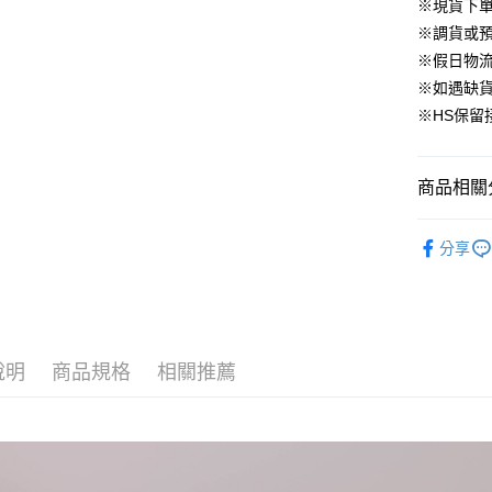
華南商
※現貨下單
臺灣中
合作金
LINE Pay
國泰世
上海商
匯豐（
※調貨或預
華南商
臺灣中
國泰世
聯邦商
Apple Pay
上海商
※假日物
匯豐（
臺灣中
元大商
兆豐國
聯邦商
※如遇缺
匯豐（
街口支付
玉山商
台中商
元大商
※HS保留
聯邦商
台新國
華泰商
玉山商
悠遊付
元大商
台灣樂
遠東國
台新國
玉山商
永豐商
台灣樂
大哥付你
商品相關分
台新國
星展（
相關說明
台灣樂
中國信
【大哥付
▹上身
AFTEE先
1.本服務
分享
人氣商品
2.付款方
相關說明
流程，驗
【關於「A
🔥 BeLL
ATM付款
完成交易
AFTEE
3.實際核
便利好安
▹BeLLA 
4.訂單成
１．簡單
消。如遇
說明
商品規格
相關推薦
２．便利
▹獨家企劃
運送方式
無法說明
３．安心
【繳款方
▹獨家企劃
付款後全
1.分期款
【「AFT
醒簡訊。
免運費
１．於結帳
2.透過簡
付」結帳
帳／街口支
付款後萊
２．訂單