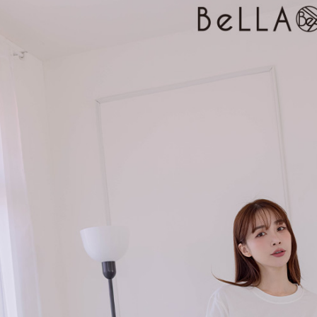
３．收到繳
免運費
【注意事
／ATM／
1.本服務
※ 請注意
付款後7-1
用戶於交
絡購買商品
款買賣價
先享後付
免運費
2.基於同
※ 交易是
資料（包
是否繳費成
一般商品
用，由本
付客戶支
免運費
3.完整用
【注意事
付款後門
１．透過由
交易，需
每筆NT$8
求債權轉
２．關於
國家/地區
https://aft
３．未成
「AFTE
任。
４．使用「
即時審查
結果請求
５．嚴禁
形，恩沛
動。