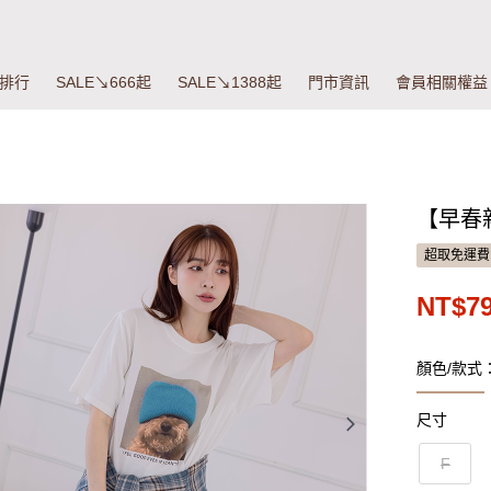
排行
SALE↘666起
SALE↘1388起
門市資訊
會員相關權益
【早春新
超取免運費
NT$7
顏色/款式
尺寸
F