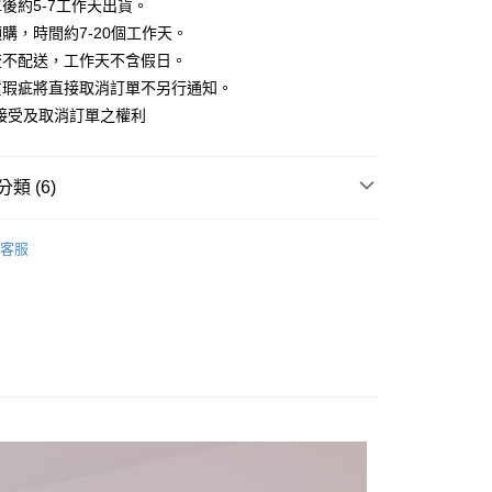
業銀行
彰化商業銀行
後約5-7工作天出貨。
小企業銀行
台中商業銀行
庫商業銀行
第一商業銀行
華商業銀行
兆豐國際商業銀行
業儲蓄銀行
台北富邦商業銀行
台灣）商業銀行
華泰商業銀行
購，時間約7-20個工作天。
業銀行
彰化商業銀行
小企業銀行
台中商業銀行
華商業銀行
兆豐國際商業銀行
業銀行
遠東國際商業銀行
業儲蓄銀行
台北富邦商業銀行
流不配送，工作天不含假日。
台灣）商業銀行
華泰商業銀行
小企業銀行
台中商業銀行
業銀行
永豐商業銀行
際商業銀行
臺灣中小企業銀行
業銀行
遠東國際商業銀行
貨瑕疵將直接取消訂單不另行通知。
台灣）商業銀行
華泰商業銀行
業銀行
星展（台灣）商業銀行
業銀行
匯豐（台灣）商業銀行
業銀行
永豐商業銀行
接受及取消訂單之權利
業銀行
遠東國際商業銀行
際商業銀行
中國信託商業銀行
業銀行
聯邦商業銀行
業銀行
星展（台灣）商業銀行
業銀行
永豐商業銀行
天信用卡公司
際商業銀行
元大商業銀行
際商業銀行
中國信託商業銀行
業銀行
星展（台灣）商業銀行
業銀行
玉山商業銀行
天信用卡公司
分期
類 (6)
際商業銀行
中國信託商業銀行
台灣）商業銀行
台新國際商業銀行
天信用卡公司
託商業銀行
台灣樂天信用卡公司
你分期使用說明】
｜短袖
享後付
由台灣大哥大提供，台灣大哥大用戶可立即使用無須另外申請。
客服
推薦
式選擇「大哥付你分期」，訂單成立後會自動跳轉到大哥付的交易
證手機門號後，選擇欲分期的期數、繳款截止日，確認付款後即
FTEE先享後付」】
A三件88折
。
先享後付是「在收到商品之後才付款」的支付方式。 讓您購物簡單
准額度、可分期數及費用金額請依後續交易確認頁面所載為準。
心！
‧ 時髦支線
｜上身
立30分鐘內，如未前往確認交易或遇審核未通過，訂單將自動取
：不需註冊會員、不需綁卡、不需儲值。
「轉專審核」未通過狀況，表示未達大哥付你分期系統評分，恕
：只要手機號碼，簡訊認證，即可結帳。
｜經典百搭Ｔ
評估內容。
：先確認商品／服務後，再付款。
式說明】
｜夏日辣妹穿搭
家取貨
項不併入電信帳單，「大哥付你分期」於每月結算日後寄送繳費提
EE先享後付」結帳流程】
方式選擇「AFTEE先享後付」後，將跳轉至「AFTEE先享後
訊連結打開帳單後，可選擇「超商條碼／台灣大直營門市／銀行轉
頁面，進行簡訊認證並確認金額後，即可完成結帳。
付／iPASS MONEY」等通路繳費。
爾富取貨
成立數日內，您將收到繳費通知簡訊。