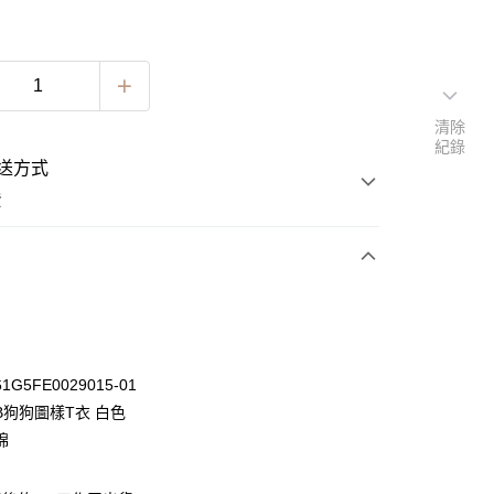
清除
紀錄
送方式
費
次付款
期付款
0 利率 每期
NT$263
21家銀行
G5FE0029015-01
0 利率 每期
NT$131
21家銀行
庫商業銀行
第一商業銀行
B狗狗圖樣T衣 白色
業銀行
彰化商業銀行
 0 利率 每期
NT$65
21家銀行
棉
庫商業銀行
第一商業銀行
業儲蓄銀行
台北富邦商業銀行
業銀行
彰化商業銀行
 0 利率 每期
NT$32
20家銀行
庫商業銀行
第一商業銀行
華商業銀行
兆豐國際商業銀行
業儲蓄銀行
台北富邦商業銀行