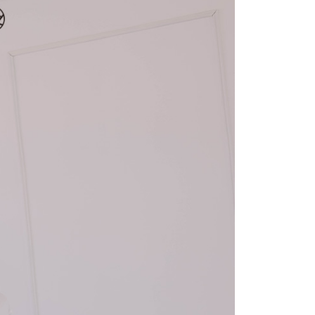
費通知簡訊後14天內，點擊此簡訊中的連結，可透過四大超商
項】
網路銀行／等多元方式進行付款，方視為交易完成。
係由「台灣大哥大股份有限公司」（以下簡稱本公司）所提供，讓
：結帳手續完成當下不需立刻繳費，但若您需要取消訂單，請聯
1取貨
易時，得透過本服務購買商品或服務，並由商店將買賣／分期付
的店家。未經商家同意取消之訂單仍視為有效，需透過AFTEE
金債權讓與本公司後，依約使用本公司帳單繳交帳款。
繳納相關費用。
意付款使用「大哥付你分期」之契約關係目的，商店將以您的個人
否成功請以「AFTEE先享後付 」之結帳頁面顯示為準，若有關於
含姓名、電話或地址）提供予台灣大哥大進項蒐集、處理及利
功／繳費後需取消欲退款等相關疑問，請聯繫「AFTEE先享後
宅配
公司與您本人進行分期帳單所需資料之確認、核對及更正。
援中心」
https://netprotections.freshdesk.com/support/home
戶服務條款，請詳閱以下連結：
https://oppay.tw/userRule
項】
市自取
恩沛科技股份有限公司提供之「AFTEE先享後付」服務完成之
依本服務之必要範圍內提供個人資料，並將交易相關給付款項請
0，滿NT$1,500(含以上)免運費
讓予恩沛科技股份有限公司。
個人資料處理事宜，請瀏覽以下網址：
配送
查看運費
ee.tw/terms/#terms3
年的使用者請事先徵得法定代理人或監護人之同意方可使用
E先享後付」，若未經同意申辦者引起之損失，本公司不負相關責
AFTEE先享後付」時，將依據個別帳號之用戶狀況，依本公司
核予不同之上限額度；若仍有額度不足之情形，本公司將視審查
用戶進行身份認證。
一人註冊多個帳號或使用他人資訊註冊。若發現惡意使用之情
科技股份有限公司將有權停止該用戶之使用額度並採取法律行