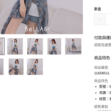
數量
付款與運
超取免運
付款方式
商品特色
信用卡一
商品編號
11658511
信用卡分
商品特色
3 期 
型號：61
6 期 
合作金
吊牌：
華南商
12 期
材質：
合作金
上海商
華南商
24 期
合作金
銷售重點
國泰世
上海商