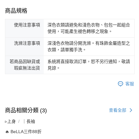
商品規格
使用注意事項
深色衣類請避免和淺色衣物、包包一起組合
使用，可能產生褪色轉移之現象。
洗滌注意事項
深淺色衣物請分開洗滌。有珠飾金屬造型之
衣類，請單獨手洗。
若商品因缺貨或
系統將直接取消訂單，恕不另行通知，敬請
瑕疵無法出貨
見諒。
客服
商品相關分類 (3)
查看全部
▹上身
｜長袖
🔥 BeLLA三件88折