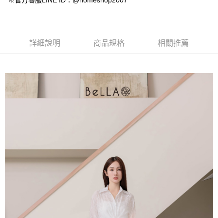
※官方客服LINE ID：@homeshop2007
【大哥付你分期使用說明】
AFTEE先享後付
1.本服務由台灣大哥大提供，台灣大哥大用戶可立即使用無須另外申請。
2.付款方式選擇「大哥付你分期」，訂單成立後會自動跳轉到大哥付的交易
相關說明
流程，驗證手機門號後，選擇欲分期的期數、繳款截止日，確認付款後即完
【關於「AFTEE先享後付」】
成交易。
ATM付款
AFTEE先享後付是「在收到商品之後才付款」的支付方式。 讓您購物簡單
詳細說明
商品規格
相關推薦
3.實際核准額度、可分期數及費用金額請依後續交易確認頁面所載為準。
便利好安心！
4.訂單成立30分鐘內，如未前往確認交易或遇審核未通過，訂單將自動取
１．簡單：不需註冊會員、不需綁卡、不需儲值。
運送方式
消。如遇「轉專審核」未通過狀況，表示未達大哥付你分期系統評分，恕無
２．便利：只要手機號碼，簡訊認證，即可結帳。
法說明評估內容。
３．安心：先確認商品／服務後，再付款。
付款後全家取貨
【繳款方式說明】
1.分期款項不併入電信帳單，「大哥付你分期」於每月結算日後寄送繳費提
免運費
【「AFTEE先享後付」結帳流程】
醒簡訊。
１．於結帳方式選擇「AFTEE先享後付」後，將跳轉至「AFTEE先享後付」
2.透過簡訊連結打開帳單後，可選擇「超商條碼／台灣大直營門市／銀行轉
付款後萊爾富取貨
結帳頁面，進行簡訊認證並確認金額後，即可完成結帳。
帳／街口支付／iPASS MONEY」等通路繳費。
２．訂單成立數日內，您將收到繳費通知簡訊。
免運費
３．收到繳費通知簡訊後14天內，點擊此簡訊中的連結，可透過四大超商／
【注意事項】
ATM／網路銀行／等多元方式進行付款，方視為交易完成。
付款後7-11取貨
1.本服務係由「台灣大哥大股份有限公司」（以下簡稱本公司）所提供，讓
※ 請注意：結帳手續完成當下不需立刻繳費，但若您需要取消訂單，請聯絡
用戶於交易時，得透過本服務購買商品或服務，並由商店將買賣／分期付款
免運費
購買商品的店家。未經商家同意取消之訂單仍視為有效，需透過AFTEE先享
買賣價金債權讓與本公司後，依約使用本公司帳單繳交帳款。
後付繳納相關費用。
2.基於同意付款使用「大哥付你分期」之契約關係目的，商店將以您的個人
一般商品宅配
※ 交易是否成功請以「AFTEE先享後付 」之結帳頁面顯示為準，若有關於
資料（包含姓名、電話或地址）提供予台灣大哥大進項蒐集、處理及利用，
是否繳費成功／繳費後需取消欲退款等相關疑問，請聯繫「AFTEE先享後付
免運費
由本公司與您本人進行分期帳單所需資料之確認、核對及更正。
客戶支援中心」
https://netprotections.freshdesk.com/support/home
3.完整用戶服務條款，請詳閱以下連結：
https://oppay.tw/userRule
付款後門市自取
【注意事項】
１．透過由恩沛科技股份有限公司提供之「AFTEE先享後付」服務完成之交