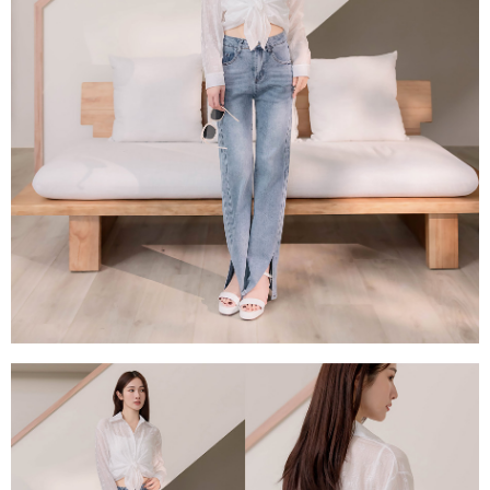
每筆NT$80，滿NT$1,500(含以上)免運費
易，需依本服務之必要範圍內提供個人資料，並將交易相關給付款項請求債
權轉讓予恩沛科技股份有限公司。
國家/地區配送
查看運費
２．關於個人資料處理事宜，請瀏覽以下網址：
https://aftee.tw/terms/#terms3
３．未成年的使用者請事先徵得法定代理人或監護人之同意方可使用
「AFTEE先享後付」，若未經同意申辦者引起之損失，本公司不負相關責
任。
４．使用「AFTEE先享後付」時，將依據個別帳號之用戶狀況，依本公司即
時審查核予不同之上限額度；若仍有額度不足之情形，本公司將視審查結果
請求用戶進行身份認證。
５．嚴禁一人註冊多個帳號或使用他人資訊註冊。若發現惡意使用之情形，
恩沛科技股份有限公司將有權停止該用戶之使用額度並採取法律行動。