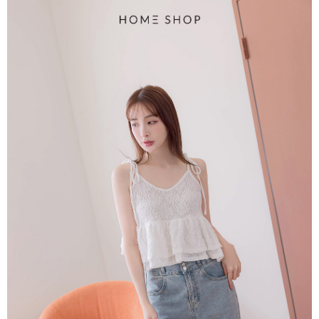
每筆NT$80，滿NT$1,500(含以上)免運費
易，需依本服務之必要範圍內提供個人資料，並將交易相關給付款項請求債
權轉讓予恩沛科技股份有限公司。
國家/地區配送
查看運費
２．關於個人資料處理事宜，請瀏覽以下網址：
https://aftee.tw/terms/#terms3
３．未成年的使用者請事先徵得法定代理人或監護人之同意方可使用
「AFTEE先享後付」，若未經同意申辦者引起之損失，本公司不負相關責
任。
４．使用「AFTEE先享後付」時，將依據個別帳號之用戶狀況，依本公司即
時審查核予不同之上限額度；若仍有額度不足之情形，本公司將視審查結果
請求用戶進行身份認證。
５．嚴禁一人註冊多個帳號或使用他人資訊註冊。若發現惡意使用之情形，
恩沛科技股份有限公司將有權停止該用戶之使用額度並採取法律行動。