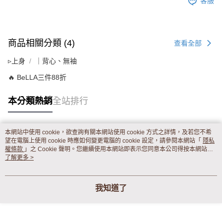
客服
商品相關分類 (4)
查看全部
▹上身
｜背心、無袖
🔥 BeLLA三件88折
本分類熱銷
全站排行
本網站中使用 cookie，欲查詢有關本網站使用 cookie 方式之詳情，及若您不希
熱門標籤
望在電腦上使用 cookie 時應如何變更電腦的 cookie 設定，請參閱本網站「
隱私
權條款
」之 Cookie 聲明。您繼續使用本網站即表示您同意本公司得按本網站使
用條款之 Cookie 聲明使用 cookie。
了解更多 >
我知道了