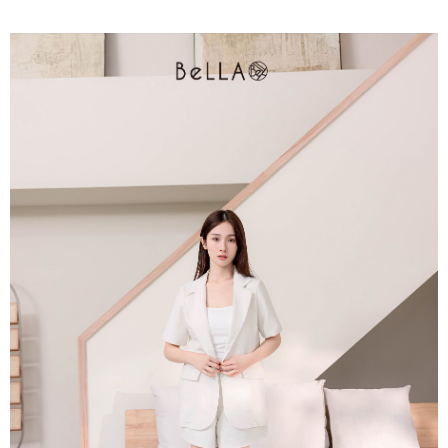
每筆NT$80，滿NT$1,500(含以上)免運費
易，需依本服務之必要範圍內提供個人資料，並將交易相關給付款項請求債
權轉讓予恩沛科技股份有限公司。
國家/地區配送
查看運費
２．關於個人資料處理事宜，請瀏覽以下網址：
https://aftee.tw/terms/#terms3
３．未成年的使用者請事先徵得法定代理人或監護人之同意方可使用
「AFTEE先享後付」，若未經同意申辦者引起之損失，本公司不負相關責
任。
４．使用「AFTEE先享後付」時，將依據個別帳號之用戶狀況，依本公司即
時審查核予不同之上限額度；若仍有額度不足之情形，本公司將視審查結果
請求用戶進行身份認證。
５．嚴禁一人註冊多個帳號或使用他人資訊註冊。若發現惡意使用之情形，
恩沛科技股份有限公司將有權停止該用戶之使用額度並採取法律行動。