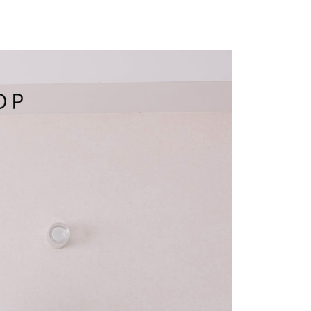
付／iPASS MONEY」等通路繳費。
爾富取貨
成立數日內，您將收到繳費通知簡訊。
費通知簡訊後14天內，點擊此簡訊中的連結，可透過四大超商
項】
網路銀行／等多元方式進行付款，方視為交易完成。
係由「台灣大哥大股份有限公司」（以下簡稱本公司）所提供，讓
：結帳手續完成當下不需立刻繳費，但若您需要取消訂單，請聯
1取貨
易時，得透過本服務購買商品或服務，並由商店將買賣／分期付
的店家。未經商家同意取消之訂單仍視為有效，需透過AFTEE
金債權讓與本公司後，依約使用本公司帳單繳交帳款。
繳納相關費用。
意付款使用「大哥付你分期」之契約關係目的，商店將以您的個人
否成功請以「AFTEE先享後付 」之結帳頁面顯示為準，若有關於
含姓名、電話或地址）提供予台灣大哥大進項蒐集、處理及利
功／繳費後需取消欲退款等相關疑問，請聯繫「AFTEE先享後
宅配
公司與您本人進行分期帳單所需資料之確認、核對及更正。
援中心」
https://netprotections.freshdesk.com/support/home
戶服務條款，請詳閱以下連結：
https://oppay.tw/userRule
項】
市自取
恩沛科技股份有限公司提供之「AFTEE先享後付」服務完成之
依本服務之必要範圍內提供個人資料，並將交易相關給付款項請
0，滿NT$1,500(含以上)免運費
讓予恩沛科技股份有限公司。
個人資料處理事宜，請瀏覽以下網址：
配送
查看運費
ee.tw/terms/#terms3
年的使用者請事先徵得法定代理人或監護人之同意方可使用
E先享後付」，若未經同意申辦者引起之損失，本公司不負相關責
AFTEE先享後付」時，將依據個別帳號之用戶狀況，依本公司
核予不同之上限額度；若仍有額度不足之情形，本公司將視審查
用戶進行身份認證。
一人註冊多個帳號或使用他人資訊註冊。若發現惡意使用之情
科技股份有限公司將有權停止該用戶之使用額度並採取法律行