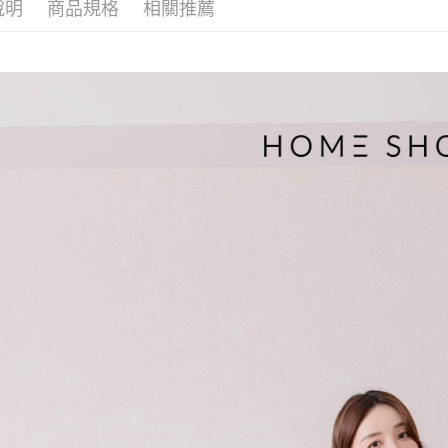
說明
商品規格
相關推薦
帳／街口支
付款後萊
２．訂單
３．收到繳
免運費
【注意事
／ATM／
1.本服務
※ 請注意
付款後7-1
用戶於交
絡購買商品
款買賣價
先享後付
免運費
2.基於同
※ 交易是
資料（包
是否繳費成
一般商品
用，由本
付客戶支
免運費
3.完整用
【注意事
付款後門
１．透過由
交易，需
每筆NT$8
求債權轉
２．關於
國家/地區
https://aft
３．未成
「AFTE
任。
４．使用「
即時審查
結果請求
５．嚴禁
形，恩沛
動。