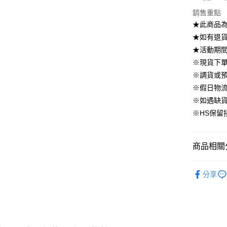
國泰世
上海商
華南商
銷售重點
臺灣中
合作金
LINE Pay
國泰世
上海商
匯豐（
★此商品
華南商
臺灣中
國泰世
聯邦商
Apple Pay
上海商
★如有退貨需
匯豐（
臺灣中
元大商
兆豐國
聯邦商
★活動期
匯豐（
街口支付
玉山商
台中商
元大商
※現貨下單
聯邦商
台新國
華泰商
玉山商
悠遊付
元大商
※調貨或預
台灣樂
遠東國
台新國
玉山商
※假日物
永豐商
台灣樂
大哥付你
台新國
星展（
※如遇缺
相關說明
台灣樂
中國信
※HS保留
【大哥付
AFTEE先
1.本服務
2.付款方
相關說明
流程，驗
【關於「A
商品相關分
ATM付款
完成交易
AFTEE
3.實際核
便利好安
▹上身
4.訂單成
１．簡單
分享
消。如遇
２．便利
▹獨家企劃
運送方式
無法說明
３．安心
【繳款方
▹HOMES
付款後全
1.分期款
【「AFT
醒簡訊。
免運費
🔥 上班面
１．於結帳
2.透過簡
付」結帳