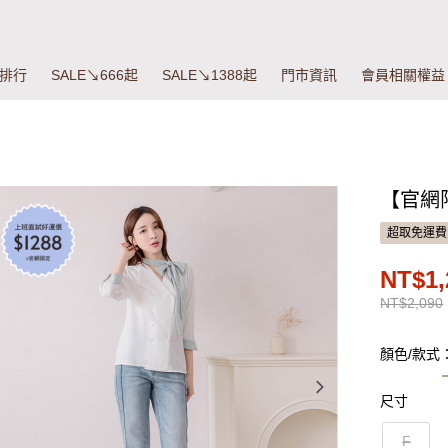
排行
SALE↘666起
SALE↘1388起
門市資訊
會員相關權益
【官網
超取免運費
NT$1,
NT$2,090
顏色/款式
尺寸
F