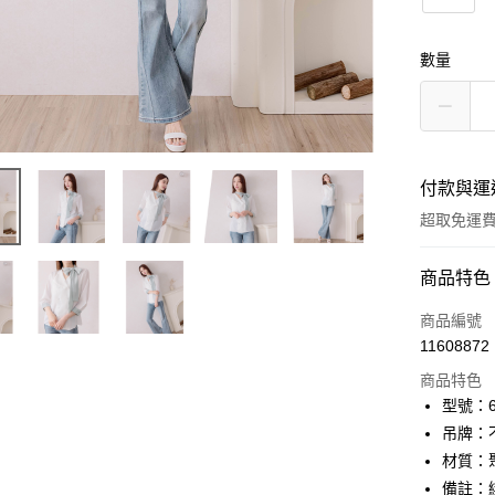
數量
付款與運
超取免運
付款方式
商品特色
信用卡一
商品編號
11608872
信用卡分
商品特色
3 期 
型號：61
6 期 
合作金
吊牌：
華南商
12 期
材質：
合作金
上海商
華南商
備註：
24 期
合作金