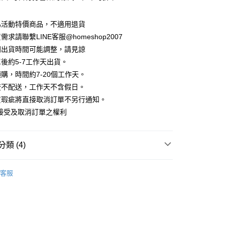
華商業銀行
兆豐國際商業銀行
業儲蓄銀行
台北富邦商業銀行
業銀行
彰化商業銀行
小企業銀行
台中商業銀行
庫商業銀行
第一商業銀行
華商業銀行
兆豐國際商業銀行
業儲蓄銀行
台北富邦商業銀行
台灣）商業銀行
華泰商業銀行
為活動特價商品，不適用退貨
業銀行
彰化商業銀行
小企業銀行
台中商業銀行
華商業銀行
兆豐國際商業銀行
業銀行
遠東國際商業銀行
業儲蓄銀行
台北富邦商業銀行
求請聯繫LINE客服@homeshop2007
台灣）商業銀行
華泰商業銀行
小企業銀行
台中商業銀行
業銀行
永豐商業銀行
際商業銀行
臺灣中小企業銀行
業銀行
遠東國際商業銀行
間出貨時間可能調整，請見諒
台灣）商業銀行
華泰商業銀行
業銀行
星展（台灣）商業銀行
業銀行
匯豐（台灣）商業銀行
業銀行
永豐商業銀行
後約5-7工作天出貨。
業銀行
遠東國際商業銀行
際商業銀行
中國信託商業銀行
業銀行
聯邦商業銀行
業銀行
星展（台灣）商業銀行
業銀行
永豐商業銀行
購，時間約7-20個工作天。
天信用卡公司
際商業銀行
元大商業銀行
際商業銀行
中國信託商業銀行
業銀行
星展（台灣）商業銀行
流不配送，工作天不含假日。
業銀行
玉山商業銀行
天信用卡公司
分期
際商業銀行
中國信託商業銀行
台灣）商業銀行
台新國際商業銀行
貨瑕疵將直接取消訂單不另行通知。
天信用卡公司
託商業銀行
台灣樂天信用卡公司
接受及取消訂單之權利
你分期使用說明】
享後付
由台灣大哥大提供，台灣大哥大用戶可立即使用無須另外申請。
式選擇「大哥付你分期」，訂單成立後會自動跳轉到大哥付的交易
證手機門號後，選擇欲分期的期數、繳款截止日，確認付款後即
FTEE先享後付」】
類 (4)
。
先享後付是「在收到商品之後才付款」的支付方式。 讓您購物簡單
准額度、可分期數及費用金額請依後續交易確認頁面所載為準。
心！
｜短袖
立30分鐘內，如未前往確認交易或遇審核未通過，訂單將自動取
：不需註冊會員、不需綁卡、不需儲值。
客服
「轉專審核」未通過狀況，表示未達大哥付你分期系統評分，恕
：只要手機號碼，簡訊認證，即可結帳。
｜多WAY ‧ 領巾設計
評估內容。
：先確認商品／服務後，再付款。
式說明】
HOP ‧ 品牌全系列
｜上身
家取貨
項不併入電信帳單，「大哥付你分期」於每月結算日後寄送繳費提
EE先享後付」結帳流程】
試好運價666起
方式選擇「AFTEE先享後付」後，將跳轉至「AFTEE先享後
訊連結打開帳單後，可選擇「超商條碼／台灣大直營門市／銀行轉
頁面，進行簡訊認證並確認金額後，即可完成結帳。