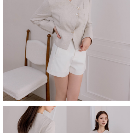
每筆NT$80，滿NT$1,500(含以上)免運費
易，需依本服務之必要範圍內提供個人資料，並將交易相關給付款項請求債
權轉讓予恩沛科技股份有限公司。
國家/地區配送
查看運費
２．關於個人資料處理事宜，請瀏覽以下網址：
https://aftee.tw/terms/#terms3
３．未成年的使用者請事先徵得法定代理人或監護人之同意方可使用
「AFTEE先享後付」，若未經同意申辦者引起之損失，本公司不負相關責
任。
４．使用「AFTEE先享後付」時，將依據個別帳號之用戶狀況，依本公司即
時審查核予不同之上限額度；若仍有額度不足之情形，本公司將視審查結果
請求用戶進行身份認證。
５．嚴禁一人註冊多個帳號或使用他人資訊註冊。若發現惡意使用之情形，
恩沛科技股份有限公司將有權停止該用戶之使用額度並採取法律行動。