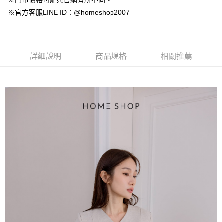
※門市價格可能與官網有所不同。
【大哥付你分期使用說明】
AFTEE先享後付
※官方客服LINE ID：@homeshop2007
1.本服務由台灣大哥大提供，台灣大哥大用戶可立即使用無須另外申請。
2.付款方式選擇「大哥付你分期」，訂單成立後會自動跳轉到大哥付的交易
相關說明
流程，驗證手機門號後，選擇欲分期的期數、繳款截止日，確認付款後即完
【關於「AFTEE先享後付」】
成交易。
ATM付款
AFTEE先享後付是「在收到商品之後才付款」的支付方式。 讓您購物簡單
3.實際核准額度、可分期數及費用金額請依後續交易確認頁面所載為準。
便利好安心！
詳細說明
商品規格
相關推薦
4.訂單成立30分鐘內，如未前往確認交易或遇審核未通過，訂單將自動取
１．簡單：不需註冊會員、不需綁卡、不需儲值。
運送方式
消。如遇「轉專審核」未通過狀況，表示未達大哥付你分期系統評分，恕無
２．便利：只要手機號碼，簡訊認證，即可結帳。
法說明評估內容。
３．安心：先確認商品／服務後，再付款。
付款後全家取貨
【繳款方式說明】
1.分期款項不併入電信帳單，「大哥付你分期」於每月結算日後寄送繳費提
免運費
【「AFTEE先享後付」結帳流程】
醒簡訊。
１．於結帳方式選擇「AFTEE先享後付」後，將跳轉至「AFTEE先享後付」
2.透過簡訊連結打開帳單後，可選擇「超商條碼／台灣大直營門市／銀行轉
付款後萊爾富取貨
結帳頁面，進行簡訊認證並確認金額後，即可完成結帳。
帳／街口支付／iPASS MONEY」等通路繳費。
２．訂單成立數日內，您將收到繳費通知簡訊。
免運費
３．收到繳費通知簡訊後14天內，點擊此簡訊中的連結，可透過四大超商／
【注意事項】
ATM／網路銀行／等多元方式進行付款，方視為交易完成。
付款後7-11取貨
1.本服務係由「台灣大哥大股份有限公司」（以下簡稱本公司）所提供，讓
※ 請注意：結帳手續完成當下不需立刻繳費，但若您需要取消訂單，請聯絡
用戶於交易時，得透過本服務購買商品或服務，並由商店將買賣／分期付款
免運費
購買商品的店家。未經商家同意取消之訂單仍視為有效，需透過AFTEE先享
買賣價金債權讓與本公司後，依約使用本公司帳單繳交帳款。
後付繳納相關費用。
2.基於同意付款使用「大哥付你分期」之契約關係目的，商店將以您的個人
一般商品宅配
※ 交易是否成功請以「AFTEE先享後付 」之結帳頁面顯示為準，若有關於
資料（包含姓名、電話或地址）提供予台灣大哥大進項蒐集、處理及利用，
是否繳費成功／繳費後需取消欲退款等相關疑問，請聯繫「AFTEE先享後付
免運費
由本公司與您本人進行分期帳單所需資料之確認、核對及更正。
客戶支援中心」
https://netprotections.freshdesk.com/support/home
3.完整用戶服務條款，請詳閱以下連結：
https://oppay.tw/userRule
付款後門市自取
【注意事項】
１．透過由恩沛科技股份有限公司提供之「AFTEE先享後付」服務完成之交