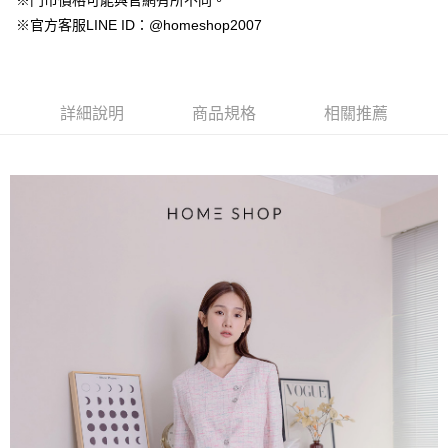
※門市價格可能與官網有所不同。
【大哥付你分期使用說明】
AFTEE先享後付
※官方客服LINE ID：@homeshop2007
1.本服務由台灣大哥大提供，台灣大哥大用戶可立即使用無須另外申請。
2.付款方式選擇「大哥付你分期」，訂單成立後會自動跳轉到大哥付的交易
相關說明
流程，驗證手機門號後，選擇欲分期的期數、繳款截止日，確認付款後即完
【關於「AFTEE先享後付」】
成交易。
ATM付款
AFTEE先享後付是「在收到商品之後才付款」的支付方式。 讓您購物簡單
3.實際核准額度、可分期數及費用金額請依後續交易確認頁面所載為準。
便利好安心！
詳細說明
商品規格
相關推薦
4.訂單成立30分鐘內，如未前往確認交易或遇審核未通過，訂單將自動取
１．簡單：不需註冊會員、不需綁卡、不需儲值。
運送方式
消。如遇「轉專審核」未通過狀況，表示未達大哥付你分期系統評分，恕無
２．便利：只要手機號碼，簡訊認證，即可結帳。
法說明評估內容。
３．安心：先確認商品／服務後，再付款。
付款後全家取貨
【繳款方式說明】
1.分期款項不併入電信帳單，「大哥付你分期」於每月結算日後寄送繳費提
免運費
【「AFTEE先享後付」結帳流程】
醒簡訊。
１．於結帳方式選擇「AFTEE先享後付」後，將跳轉至「AFTEE先享後付」
2.透過簡訊連結打開帳單後，可選擇「超商條碼／台灣大直營門市／銀行轉
付款後萊爾富取貨
結帳頁面，進行簡訊認證並確認金額後，即可完成結帳。
帳／街口支付／iPASS MONEY」等通路繳費。
２．訂單成立數日內，您將收到繳費通知簡訊。
免運費
３．收到繳費通知簡訊後14天內，點擊此簡訊中的連結，可透過四大超商／
【注意事項】
ATM／網路銀行／等多元方式進行付款，方視為交易完成。
付款後7-11取貨
1.本服務係由「台灣大哥大股份有限公司」（以下簡稱本公司）所提供，讓
※ 請注意：結帳手續完成當下不需立刻繳費，但若您需要取消訂單，請聯絡
用戶於交易時，得透過本服務購買商品或服務，並由商店將買賣／分期付款
免運費
購買商品的店家。未經商家同意取消之訂單仍視為有效，需透過AFTEE先享
買賣價金債權讓與本公司後，依約使用本公司帳單繳交帳款。
後付繳納相關費用。
2.基於同意付款使用「大哥付你分期」之契約關係目的，商店將以您的個人
一般商品宅配
※ 交易是否成功請以「AFTEE先享後付 」之結帳頁面顯示為準，若有關於
資料（包含姓名、電話或地址）提供予台灣大哥大進項蒐集、處理及利用，
是否繳費成功／繳費後需取消欲退款等相關疑問，請聯繫「AFTEE先享後付
免運費
由本公司與您本人進行分期帳單所需資料之確認、核對及更正。
客戶支援中心」
https://netprotections.freshdesk.com/support/home
3.完整用戶服務條款，請詳閱以下連結：
https://oppay.tw/userRule
付款後門市自取
【注意事項】
１．透過由恩沛科技股份有限公司提供之「AFTEE先享後付」服務完成之交