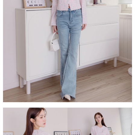
每筆NT$80，滿NT$1,500(含以上)免運費
易，需依本服務之必要範圍內提供個人資料，並將交易相關給付款項請求債
權轉讓予恩沛科技股份有限公司。
國家/地區配送
查看運費
２．關於個人資料處理事宜，請瀏覽以下網址：
https://aftee.tw/terms/#terms3
３．未成年的使用者請事先徵得法定代理人或監護人之同意方可使用
「AFTEE先享後付」，若未經同意申辦者引起之損失，本公司不負相關責
任。
４．使用「AFTEE先享後付」時，將依據個別帳號之用戶狀況，依本公司即
時審查核予不同之上限額度；若仍有額度不足之情形，本公司將視審查結果
請求用戶進行身份認證。
５．嚴禁一人註冊多個帳號或使用他人資訊註冊。若發現惡意使用之情形，
恩沛科技股份有限公司將有權停止該用戶之使用額度並採取法律行動。