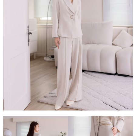
每筆NT$80，滿NT$1,500(含以上)免運費
易，需依本服務之必要範圍內提供個人資料，並將交易相關給付款項請求債
權轉讓予恩沛科技股份有限公司。
國家/地區配送
查看運費
２．關於個人資料處理事宜，請瀏覽以下網址：
https://aftee.tw/terms/#terms3
３．未成年的使用者請事先徵得法定代理人或監護人之同意方可使用
「AFTEE先享後付」，若未經同意申辦者引起之損失，本公司不負相關責
任。
４．使用「AFTEE先享後付」時，將依據個別帳號之用戶狀況，依本公司即
時審查核予不同之上限額度；若仍有額度不足之情形，本公司將視審查結果
請求用戶進行身份認證。
５．嚴禁一人註冊多個帳號或使用他人資訊註冊。若發現惡意使用之情形，
恩沛科技股份有限公司將有權停止該用戶之使用額度並採取法律行動。