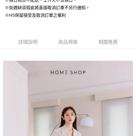
※假日物流不配送，工作天不含假日。
【大哥付你分期使用說明】
AFTEE先享後付
※如遇缺貨瑕疵將直接取消訂單不另行通知。
1.本服務由台灣大哥大提供，台灣大哥大用戶可立即使用無須另外申請。
2.付款方式選擇「大哥付你分期」，訂單成立後會自動跳轉到大哥付的交易
相關說明
※HS保留接受及取消訂單之權利
流程，驗證手機門號後，選擇欲分期的期數、繳款截止日，確認付款後即完
【關於「AFTEE先享後付」】
成交易。
ATM付款
AFTEE先享後付是「在收到商品之後才付款」的支付方式。 讓您購物簡單
3.實際核准額度、可分期數及費用金額請依後續交易確認頁面所載為準。
便利好安心！
4.訂單成立30分鐘內，如未前往確認交易或遇審核未通過，訂單將自動取
１．簡單：不需註冊會員、不需綁卡、不需儲值。
運送方式
消。如遇「轉專審核」未通過狀況，表示未達大哥付你分期系統評分，恕無
詳細說明
商品規格
相關推薦
２．便利：只要手機號碼，簡訊認證，即可結帳。
法說明評估內容。
３．安心：先確認商品／服務後，再付款。
付款後全家取貨
【繳款方式說明】
1.分期款項不併入電信帳單，「大哥付你分期」於每月結算日後寄送繳費提
免運費
【「AFTEE先享後付」結帳流程】
醒簡訊。
１．於結帳方式選擇「AFTEE先享後付」後，將跳轉至「AFTEE先享後付」
2.透過簡訊連結打開帳單後，可選擇「超商條碼／台灣大直營門市／銀行轉
付款後萊爾富取貨
結帳頁面，進行簡訊認證並確認金額後，即可完成結帳。
帳／街口支付／iPASS MONEY」等通路繳費。
２．訂單成立數日內，您將收到繳費通知簡訊。
免運費
３．收到繳費通知簡訊後14天內，點擊此簡訊中的連結，可透過四大超商／
【注意事項】
ATM／網路銀行／等多元方式進行付款，方視為交易完成。
付款後7-11取貨
1.本服務係由「台灣大哥大股份有限公司」（以下簡稱本公司）所提供，讓
※ 請注意：結帳手續完成當下不需立刻繳費，但若您需要取消訂單，請聯絡
用戶於交易時，得透過本服務購買商品或服務，並由商店將買賣／分期付款
免運費
購買商品的店家。未經商家同意取消之訂單仍視為有效，需透過AFTEE先享
買賣價金債權讓與本公司後，依約使用本公司帳單繳交帳款。
後付繳納相關費用。
2.基於同意付款使用「大哥付你分期」之契約關係目的，商店將以您的個人
一般商品宅配
※ 交易是否成功請以「AFTEE先享後付 」之結帳頁面顯示為準，若有關於
資料（包含姓名、電話或地址）提供予台灣大哥大進項蒐集、處理及利用，
是否繳費成功／繳費後需取消欲退款等相關疑問，請聯繫「AFTEE先享後付
免運費
由本公司與您本人進行分期帳單所需資料之確認、核對及更正。
客戶支援中心」
https://netprotections.freshdesk.com/support/home
3.完整用戶服務條款，請詳閱以下連結：
https://oppay.tw/userRule
付款後門市自取
【注意事項】
１．透過由恩沛科技股份有限公司提供之「AFTEE先享後付」服務完成之交