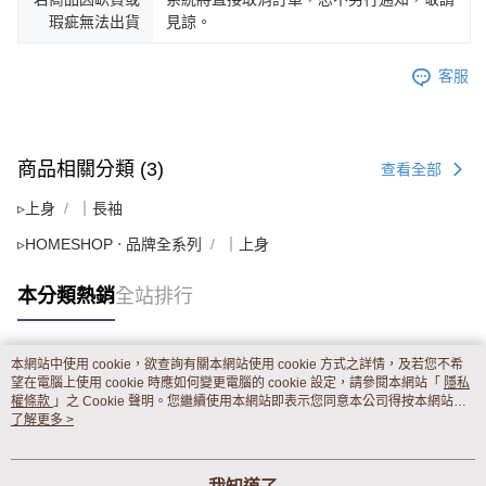
瑕疵無法出貨
見諒。
客服
商品相關分類 (3)
查看全部
▹上身
｜長袖
▹HOMESHOP ‧ 品牌全系列
｜上身
本分類熱銷
全站排行
本網站中使用 cookie，欲查詢有關本網站使用 cookie 方式之詳情，及若您不希
熱門標籤
望在電腦上使用 cookie 時應如何變更電腦的 cookie 設定，請參閱本網站「
隱私
權條款
」之 Cookie 聲明。您繼續使用本網站即表示您同意本公司得按本網站使
用條款之 Cookie 聲明使用 cookie。
了解更多 >