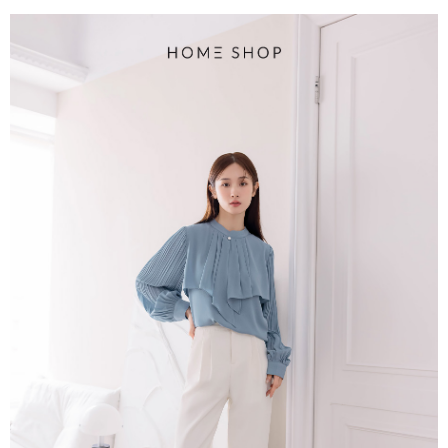
每筆NT$80，滿NT$1,500(含以上)免運費
易，需依本服務之必要範圍內提供個人資料，並將交易相關給付款項請求債
權轉讓予恩沛科技股份有限公司。
國家/地區配送
查看運費
２．關於個人資料處理事宜，請瀏覽以下網址：
https://aftee.tw/terms/#terms3
３．未成年的使用者請事先徵得法定代理人或監護人之同意方可使用
「AFTEE先享後付」，若未經同意申辦者引起之損失，本公司不負相關責
任。
４．使用「AFTEE先享後付」時，將依據個別帳號之用戶狀況，依本公司即
時審查核予不同之上限額度；若仍有額度不足之情形，本公司將視審查結果
請求用戶進行身份認證。
５．嚴禁一人註冊多個帳號或使用他人資訊註冊。若發現惡意使用之情形，
恩沛科技股份有限公司將有權停止該用戶之使用額度並採取法律行動。