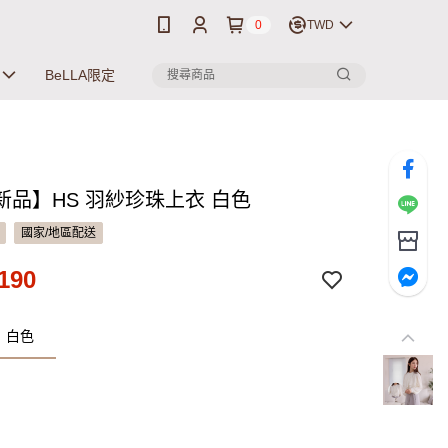
0
TWD
BeLLA限定
新品】HS 羽紗珍珠上衣 白色
國家/地區配送
190
：白色