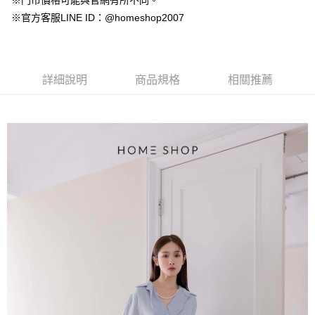
※門市價格可能與官網有所不同。
【大哥付你分期使用說明】
AFTEE先享後付
※官方客服LINE ID：@homeshop2007
1.本服務由台灣大哥大提供，台灣大哥大用戶可立即使用無須另外申請。
2.付款方式選擇「大哥付你分期」，訂單成立後會自動跳轉到大哥付的交易
相關說明
流程，驗證手機門號後，選擇欲分期的期數、繳款截止日，確認付款後即完
【關於「AFTEE先享後付」】
成交易。
ATM付款
AFTEE先享後付是「在收到商品之後才付款」的支付方式。 讓您購物簡單
3.實際核准額度、可分期數及費用金額請依後續交易確認頁面所載為準。
便利好安心！
詳細說明
商品規格
相關推薦
4.訂單成立30分鐘內，如未前往確認交易或遇審核未通過，訂單將自動取
１．簡單：不需註冊會員、不需綁卡、不需儲值。
運送方式
消。如遇「轉專審核」未通過狀況，表示未達大哥付你分期系統評分，恕無
２．便利：只要手機號碼，簡訊認證，即可結帳。
法說明評估內容。
３．安心：先確認商品／服務後，再付款。
付款後全家取貨
【繳款方式說明】
1.分期款項不併入電信帳單，「大哥付你分期」於每月結算日後寄送繳費提
免運費
【「AFTEE先享後付」結帳流程】
醒簡訊。
１．於結帳方式選擇「AFTEE先享後付」後，將跳轉至「AFTEE先享後付」
2.透過簡訊連結打開帳單後，可選擇「超商條碼／台灣大直營門市／銀行轉
付款後萊爾富取貨
結帳頁面，進行簡訊認證並確認金額後，即可完成結帳。
帳／街口支付／iPASS MONEY」等通路繳費。
２．訂單成立數日內，您將收到繳費通知簡訊。
免運費
３．收到繳費通知簡訊後14天內，點擊此簡訊中的連結，可透過四大超商／
【注意事項】
ATM／網路銀行／等多元方式進行付款，方視為交易完成。
付款後7-11取貨
1.本服務係由「台灣大哥大股份有限公司」（以下簡稱本公司）所提供，讓
※ 請注意：結帳手續完成當下不需立刻繳費，但若您需要取消訂單，請聯絡
用戶於交易時，得透過本服務購買商品或服務，並由商店將買賣／分期付款
免運費
購買商品的店家。未經商家同意取消之訂單仍視為有效，需透過AFTEE先享
買賣價金債權讓與本公司後，依約使用本公司帳單繳交帳款。
後付繳納相關費用。
2.基於同意付款使用「大哥付你分期」之契約關係目的，商店將以您的個人
一般商品宅配
※ 交易是否成功請以「AFTEE先享後付 」之結帳頁面顯示為準，若有關於
資料（包含姓名、電話或地址）提供予台灣大哥大進項蒐集、處理及利用，
是否繳費成功／繳費後需取消欲退款等相關疑問，請聯繫「AFTEE先享後付
免運費
由本公司與您本人進行分期帳單所需資料之確認、核對及更正。
客戶支援中心」
https://netprotections.freshdesk.com/support/home
3.完整用戶服務條款，請詳閱以下連結：
https://oppay.tw/userRule
付款後門市自取
【注意事項】
１．透過由恩沛科技股份有限公司提供之「AFTEE先享後付」服務完成之交