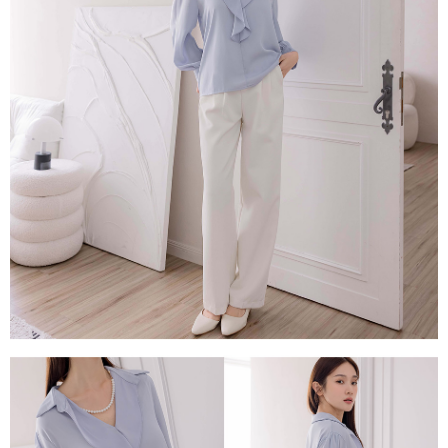
每筆NT$80，滿NT$1,500(含以上)免運費
易，需依本服務之必要範圍內提供個人資料，並將交易相關給付款項請求債
權轉讓予恩沛科技股份有限公司。
國家/地區配送
查看運費
２．關於個人資料處理事宜，請瀏覽以下網址：
https://aftee.tw/terms/#terms3
３．未成年的使用者請事先徵得法定代理人或監護人之同意方可使用
「AFTEE先享後付」，若未經同意申辦者引起之損失，本公司不負相關責
任。
４．使用「AFTEE先享後付」時，將依據個別帳號之用戶狀況，依本公司即
時審查核予不同之上限額度；若仍有額度不足之情形，本公司將視審查結果
請求用戶進行身份認證。
５．嚴禁一人註冊多個帳號或使用他人資訊註冊。若發現惡意使用之情形，
恩沛科技股份有限公司將有權停止該用戶之使用額度並採取法律行動。