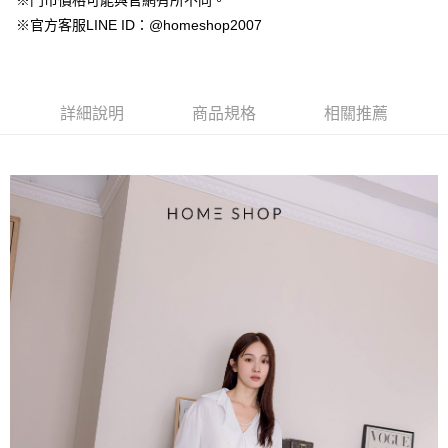
※門市價格可能與官網有所不同。
【大哥付你分期使用說明】
AFTEE先享後付
※官方客服LINE ID：@homeshop2007
1.本服務由台灣大哥大提供，台灣大哥大用戶可立即使用無須另外申請。
2.付款方式選擇「大哥付你分期」，訂單成立後會自動跳轉到大哥付的交易
相關說明
流程，驗證手機門號後，選擇欲分期的期數、繳款截止日，確認付款後即完
【關於「AFTEE先享後付」】
成交易。
ATM付款
AFTEE先享後付是「在收到商品之後才付款」的支付方式。 讓您購物簡單
3.實際核准額度、可分期數及費用金額請依後續交易確認頁面所載為準。
便利好安心！
詳細說明
商品規格
相關推薦
4.訂單成立30分鐘內，如未前往確認交易或遇審核未通過，訂單將自動取
１．簡單：不需註冊會員、不需綁卡、不需儲值。
運送方式
消。如遇「轉專審核」未通過狀況，表示未達大哥付你分期系統評分，恕無
２．便利：只要手機號碼，簡訊認證，即可結帳。
法說明評估內容。
３．安心：先確認商品／服務後，再付款。
付款後全家取貨
【繳款方式說明】
1.分期款項不併入電信帳單，「大哥付你分期」於每月結算日後寄送繳費提
免運費
【「AFTEE先享後付」結帳流程】
醒簡訊。
１．於結帳方式選擇「AFTEE先享後付」後，將跳轉至「AFTEE先享後付」
2.透過簡訊連結打開帳單後，可選擇「超商條碼／台灣大直營門市／銀行轉
付款後萊爾富取貨
結帳頁面，進行簡訊認證並確認金額後，即可完成結帳。
帳／街口支付／iPASS MONEY」等通路繳費。
２．訂單成立數日內，您將收到繳費通知簡訊。
免運費
３．收到繳費通知簡訊後14天內，點擊此簡訊中的連結，可透過四大超商／
【注意事項】
ATM／網路銀行／等多元方式進行付款，方視為交易完成。
付款後7-11取貨
1.本服務係由「台灣大哥大股份有限公司」（以下簡稱本公司）所提供，讓
※ 請注意：結帳手續完成當下不需立刻繳費，但若您需要取消訂單，請聯絡
用戶於交易時，得透過本服務購買商品或服務，並由商店將買賣／分期付款
免運費
購買商品的店家。未經商家同意取消之訂單仍視為有效，需透過AFTEE先享
買賣價金債權讓與本公司後，依約使用本公司帳單繳交帳款。
後付繳納相關費用。
2.基於同意付款使用「大哥付你分期」之契約關係目的，商店將以您的個人
一般商品宅配
※ 交易是否成功請以「AFTEE先享後付 」之結帳頁面顯示為準，若有關於
資料（包含姓名、電話或地址）提供予台灣大哥大進項蒐集、處理及利用，
是否繳費成功／繳費後需取消欲退款等相關疑問，請聯繫「AFTEE先享後付
免運費
由本公司與您本人進行分期帳單所需資料之確認、核對及更正。
客戶支援中心」
https://netprotections.freshdesk.com/support/home
3.完整用戶服務條款，請詳閱以下連結：
https://oppay.tw/userRule
付款後門市自取
【注意事項】
１．透過由恩沛科技股份有限公司提供之「AFTEE先享後付」服務完成之交