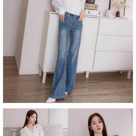
每筆NT$80，滿NT$1,500(含以上)免運費
易，需依本服務之必要範圍內提供個人資料，並將交易相關給付款項請求債
權轉讓予恩沛科技股份有限公司。
國家/地區配送
查看運費
２．關於個人資料處理事宜，請瀏覽以下網址：
https://aftee.tw/terms/#terms3
３．未成年的使用者請事先徵得法定代理人或監護人之同意方可使用
「AFTEE先享後付」，若未經同意申辦者引起之損失，本公司不負相關責
任。
４．使用「AFTEE先享後付」時，將依據個別帳號之用戶狀況，依本公司即
時審查核予不同之上限額度；若仍有額度不足之情形，本公司將視審查結果
請求用戶進行身份認證。
５．嚴禁一人註冊多個帳號或使用他人資訊註冊。若發現惡意使用之情形，
恩沛科技股份有限公司將有權停止該用戶之使用額度並採取法律行動。