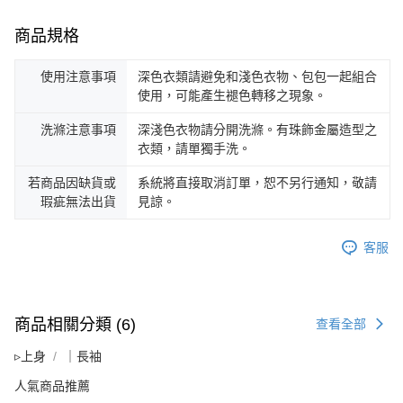
商品規格
使用注意事項
深色衣類請避免和淺色衣物、包包一起組合
使用，可能產生褪色轉移之現象。
洗滌注意事項
深淺色衣物請分開洗滌。有珠飾金屬造型之
衣類，請單獨手洗。
若商品因缺貨或
系統將直接取消訂單，恕不另行通知，敬請
瑕疵無法出貨
見諒。
客服
商品相關分類 (6)
查看全部
▹上身
｜長袖
人氣商品推薦