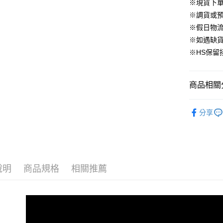
華南商
※現貨下單
臺灣中
合作金
LINE Pay
國泰世
上海商
匯豐（
※調貨或預
華南商
臺灣中
國泰世
聯邦商
Apple Pay
上海商
※假日物
匯豐（
臺灣中
元大商
兆豐國
聯邦商
※如遇缺
匯豐（
街口支付
玉山商
台中商
元大商
※HS保留
聯邦商
台新國
華泰商
玉山商
悠遊付
元大商
台灣樂
遠東國
台新國
玉山商
永豐商
台灣樂
大哥付你
商品相關分
台新國
星展（
相關說明
台灣樂
中國信
【大哥付
▹外套、罩
AFTEE先
1.本服務
分享
▹HOMES
2.付款方
相關說明
流程，驗
【關於「A
🔥 HS新
ATM付款
完成交易
AFTEE
3.實際核
便利好安
4.訂單成
１．簡單
消。如遇
說明
商品規格
相關推薦
２．便利
運送方式
無法說明
３．安心
【繳款方
付款後全
1.分期款
【「AFT
醒簡訊。
免運費
１．於結帳
2.透過簡
付」結帳
帳／街口支
付款後萊
２．訂單