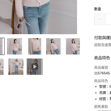
數量
付款與運
超取免運
付款方式
商品特色
信用卡一
商品編號
11576545
信用卡分
商品特色
3 期 
型號：61
6 期 
合作金
吊牌：
華南商
12 期
材質：
合作金
上海商
華南商
24 期
合作金
銷售重點
國泰世
上海商