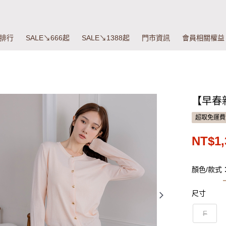
排行
SALE↘666起
SALE↘1388起
門市資訊
會員相關權益
【早春
超取免運費
NT$1,
顏色/款式
尺寸
F