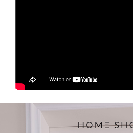
３．收到繳
免運費
【注意事
／ATM／
1.本服務
※ 請注意
付款後7-1
用戶於交
絡購買商品
款買賣價
先享後付
免運費
2.基於同
※ 交易是
資料（包
是否繳費成
一般商品
用，由本
付客戶支
免運費
3.完整用
【注意事
付款後門
１．透過由
交易，需
每筆NT$8
求債權轉
２．關於
國家/地區
https://aft
３．未成
「AFTE
任。
４．使用「
即時審查
結果請求
５．嚴禁
形，恩沛
動。