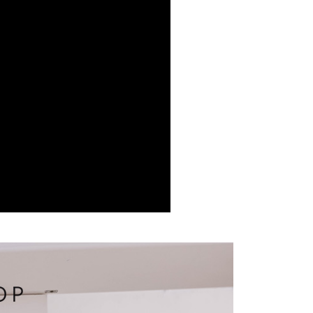
費通知簡訊後14天內，點擊此簡訊中的連結，可透過四大超商
項】
網路銀行／等多元方式進行付款，方視為交易完成。
係由「台灣大哥大股份有限公司」（以下簡稱本公司）所提供，讓
：結帳手續完成當下不需立刻繳費，但若您需要取消訂單，請聯
1取貨
易時，得透過本服務購買商品或服務，並由商店將買賣／分期付
的店家。未經商家同意取消之訂單仍視為有效，需透過AFTEE
金債權讓與本公司後，依約使用本公司帳單繳交帳款。
繳納相關費用。
意付款使用「大哥付你分期」之契約關係目的，商店將以您的個人
否成功請以「AFTEE先享後付 」之結帳頁面顯示為準，若有關於
含姓名、電話或地址）提供予台灣大哥大進項蒐集、處理及利
功／繳費後需取消欲退款等相關疑問，請聯繫「AFTEE先享後
宅配
公司與您本人進行分期帳單所需資料之確認、核對及更正。
援中心」
https://netprotections.freshdesk.com/support/home
戶服務條款，請詳閱以下連結：
https://oppay.tw/userRule
項】
市自取
恩沛科技股份有限公司提供之「AFTEE先享後付」服務完成之
依本服務之必要範圍內提供個人資料，並將交易相關給付款項請
0，滿NT$1,500(含以上)免運費
讓予恩沛科技股份有限公司。
個人資料處理事宜，請瀏覽以下網址：
配送
查看運費
ee.tw/terms/#terms3
年的使用者請事先徵得法定代理人或監護人之同意方可使用
E先享後付」，若未經同意申辦者引起之損失，本公司不負相關責
AFTEE先享後付」時，將依據個別帳號之用戶狀況，依本公司
核予不同之上限額度；若仍有額度不足之情形，本公司將視審查
用戶進行身份認證。
一人註冊多個帳號或使用他人資訊註冊。若發現惡意使用之情
科技股份有限公司將有權停止該用戶之使用額度並採取法律行