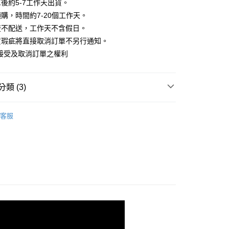
業銀行
彰化商業銀行
後約5-7工作天出貨。
小企業銀行
台中商業銀行
庫商業銀行
第一商業銀行
華商業銀行
兆豐國際商業銀行
業儲蓄銀行
台北富邦商業銀行
台灣）商業銀行
華泰商業銀行
購，時間約7-20個工作天。
業銀行
彰化商業銀行
小企業銀行
台中商業銀行
華商業銀行
兆豐國際商業銀行
業銀行
遠東國際商業銀行
業儲蓄銀行
台北富邦商業銀行
流不配送，工作天不含假日。
台灣）商業銀行
華泰商業銀行
小企業銀行
台中商業銀行
業銀行
永豐商業銀行
際商業銀行
臺灣中小企業銀行
業銀行
遠東國際商業銀行
貨瑕疵將直接取消訂單不另行通知。
台灣）商業銀行
華泰商業銀行
業銀行
星展（台灣）商業銀行
業銀行
匯豐（台灣）商業銀行
業銀行
永豐商業銀行
接受及取消訂單之權利
業銀行
遠東國際商業銀行
際商業銀行
中國信託商業銀行
業銀行
聯邦商業銀行
業銀行
星展（台灣）商業銀行
業銀行
永豐商業銀行
天信用卡公司
際商業銀行
元大商業銀行
際商業銀行
中國信託商業銀行
業銀行
星展（台灣）商業銀行
業銀行
玉山商業銀行
天信用卡公司
分期
類 (3)
際商業銀行
中國信託商業銀行
台灣）商業銀行
台新國際商業銀行
天信用卡公司
託商業銀行
台灣樂天信用卡公司
你分期使用說明】
衫
享後付
由台灣大哥大提供，台灣大哥大用戶可立即使用無須另外申請。
客服
HOP ‧ 品牌全系列
｜外套、罩衫
式選擇「大哥付你分期」，訂單成立後會自動跳轉到大哥付的交易
證手機門號後，選擇欲分期的期數、繳款截止日，確認付款後即
FTEE先享後付」】
品79折起
。
先享後付是「在收到商品之後才付款」的支付方式。 讓您購物簡單
准額度、可分期數及費用金額請依後續交易確認頁面所載為準。
心！
立30分鐘內，如未前往確認交易或遇審核未通過，訂單將自動取
：不需註冊會員、不需綁卡、不需儲值。
「轉專審核」未通過狀況，表示未達大哥付你分期系統評分，恕
：只要手機號碼，簡訊認證，即可結帳。
評估內容。
：先確認商品／服務後，再付款。
式說明】
家取貨
項不併入電信帳單，「大哥付你分期」於每月結算日後寄送繳費提
EE先享後付」結帳流程】
方式選擇「AFTEE先享後付」後，將跳轉至「AFTEE先享後
訊連結打開帳單後，可選擇「超商條碼／台灣大直營門市／銀行轉
頁面，進行簡訊認證並確認金額後，即可完成結帳。
付／iPASS MONEY」等通路繳費。
爾富取貨
成立數日內，您將收到繳費通知簡訊。