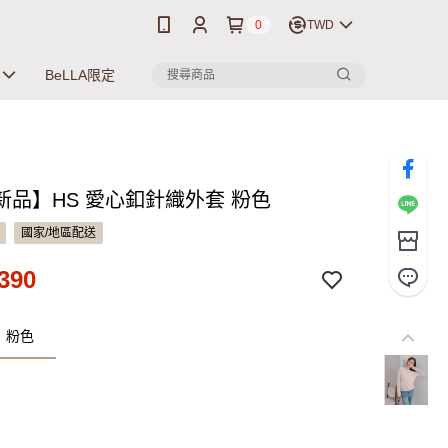
0
TWD
BeLLA限定
新品】HS 愛心釦針織外套 粉色
國家/地區配送
390
：粉色