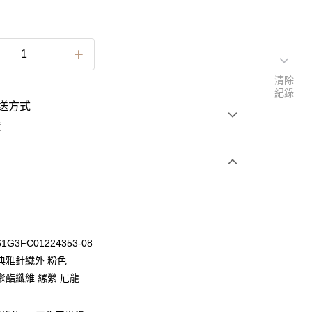
清除
紀錄
送方式
費
次付款
期付款
0 利率 每期
NT$463
21家銀行
G3FC01224353-08
0 利率 每期
NT$231
21家銀行
庫商業銀行
第一商業銀行
典雅針織外 粉色
業銀行
彰化商業銀行
 0 利率 每期
NT$115
21家銀行
聚酯纖維.縲縈.尼龍
庫商業銀行
第一商業銀行
業儲蓄銀行
台北富邦商業銀行
業銀行
彰化商業銀行
 0 利率 每期
NT$57
20家銀行
庫商業銀行
第一商業銀行
華商業銀行
兆豐國際商業銀行
業儲蓄銀行
台北富邦商業銀行