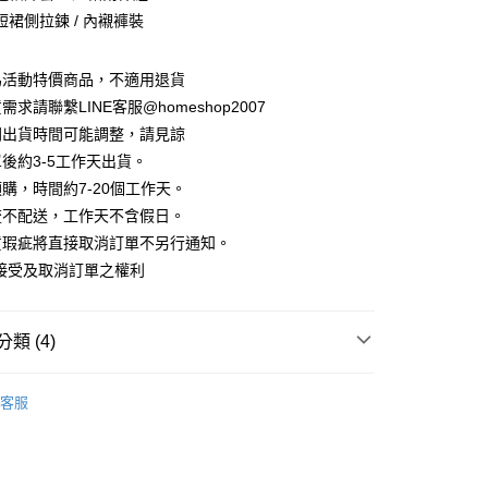
華商業銀行
兆豐國際商業銀行
業儲蓄銀行
台北富邦商業銀行
短裙側拉鍊 / 內襯褲裝
業銀行
彰化商業銀行
小企業銀行
台中商業銀行
庫商業銀行
第一商業銀行
華商業銀行
兆豐國際商業銀行
業儲蓄銀行
台北富邦商業銀行
台灣）商業銀行
華泰商業銀行
業銀行
彰化商業銀行
小企業銀行
台中商業銀行
華商業銀行
兆豐國際商業銀行
業銀行
遠東國際商業銀行
業儲蓄銀行
台北富邦商業銀行
為活動特價商品，不適用退貨
台灣）商業銀行
華泰商業銀行
小企業銀行
台中商業銀行
業銀行
永豐商業銀行
際商業銀行
臺灣中小企業銀行
業銀行
遠東國際商業銀行
求請聯繫LINE客服@homeshop2007
台灣）商業銀行
華泰商業銀行
業銀行
星展（台灣）商業銀行
業銀行
匯豐（台灣）商業銀行
業銀行
永豐商業銀行
間出貨時間可能調整，請見諒
業銀行
遠東國際商業銀行
際商業銀行
中國信託商業銀行
業銀行
聯邦商業銀行
業銀行
星展（台灣）商業銀行
業銀行
永豐商業銀行
後約3-5工作天出貨。
天信用卡公司
際商業銀行
元大商業銀行
際商業銀行
中國信託商業銀行
業銀行
星展（台灣）商業銀行
購，時間約7-20個工作天。
業銀行
玉山商業銀行
天信用卡公司
分期
際商業銀行
中國信託商業銀行
台灣）商業銀行
台新國際商業銀行
流不配送，工作天不含假日。
天信用卡公司
託商業銀行
台灣樂天信用卡公司
貨瑕疵將直接取消訂單不另行通知。
你分期使用說明】
享後付
由台灣大哥大提供，台灣大哥大用戶可立即使用無須另外申請。
接受及取消訂單之權利
式選擇「大哥付你分期」，訂單成立後會自動跳轉到大哥付的交易
證手機門號後，選擇欲分期的期數、繳款截止日，確認付款後即
FTEE先享後付」】
。
先享後付是「在收到商品之後才付款」的支付方式。 讓您購物簡單
類 (4)
准額度、可分期數及費用金額請依後續交易確認頁面所載為準。
心！
立30分鐘內，如未前往確認交易或遇審核未通過，訂單將自動取
：不需註冊會員、不需綁卡、不需儲值。
「轉專審核」未通過狀況，表示未達大哥付你分期系統評分，恕
裝、套裝
：只要手機號碼，簡訊認證，即可結帳。
評估內容。
客服
：先確認商品／服務後，再付款。
定↘ 5折
式說明】
家取貨
項不併入電信帳單，「大哥付你分期」於每月結算日後寄送繳費提
EE先享後付」結帳流程】
‧ 時髦支線
｜連身、洋裝、套裝
方式選擇「AFTEE先享後付」後，將跳轉至「AFTEE先享後
訊連結打開帳單後，可選擇「超商條碼／台灣大直營門市／銀行轉
頁面，進行簡訊認證並確認金額後，即可完成結帳。