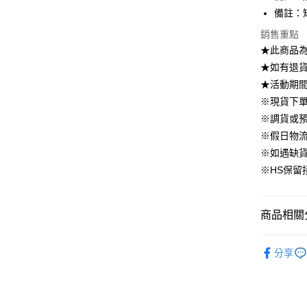
國泰世
上海商
備註：
華南商
臺灣中
合作金
LINE Pay
國泰世
上海商
匯豐（
華南商
銷售重點
臺灣中
國泰世
聯邦商
Apple Pay
上海商
★此商品
匯豐（
臺灣中
元大商
兆豐國
聯邦商
★如有退貨需
匯豐（
街口支付
玉山商
台中商
元大商
★活動期
聯邦商
台新國
華泰商
玉山商
悠遊付
元大商
※現貨下單
台灣樂
遠東國
台新國
玉山商
※調貨或預
永豐商
台灣樂
大哥付你
台新國
星展（
※假日物
相關說明
台灣樂
中國信
※如遇缺
【大哥付
AFTEE先
1.本服務
※HS保留
2.付款方
相關說明
流程，驗
【關於「A
ATM付款
完成交易
AFTEE
商品相關分
3.實際核
便利好安
4.訂單成
１．簡單
消。如遇
▹連身、洋
２．便利
運送方式
無法說明
分享
３．安心
🔥 官網限
【繳款方
付款後全
1.分期款
【「AFT
▹BeLLA 
醒簡訊。
免運費
１．於結帳
2.透過簡
付」結帳