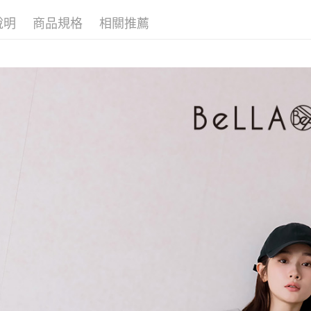
▹獨家企劃
帳／街口支
付款後萊
２．訂單
說明
商品規格
相關推薦
３．收到繳
免運費
【注意事
／ATM／
1.本服務
※ 請注意
付款後7-1
用戶於交
絡購買商品
款買賣價
先享後付
免運費
2.基於同
※ 交易是
資料（包
是否繳費成
一般商品
用，由本
付客戶支
免運費
3.完整用
【注意事
付款後門
１．透過由
交易，需
每筆NT$8
求債權轉
２．關於
國家/地區
https://aft
３．未成
「AFTE
任。
４．使用「
即時審查
結果請求
５．嚴禁
形，恩沛
動。