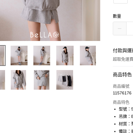
數量
付款與運
超取免運
付款方式
商品特色
信用卡一
商品編號
11576176
信用卡分
商品特色
3 期 
型號：52
6 期 
合作金
吊牌：
華南商
12 期
材質：
合作金
上海商
華南商
備註：
24 期
合作金