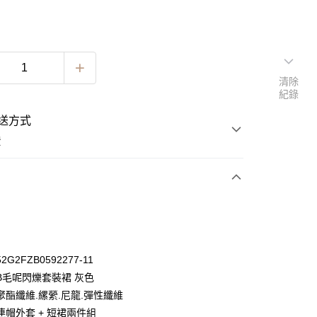
清除
紀錄
送方式
費
次付款
期付款
0 利率 每期
NT$281
21家銀行
G2FZB0592277-11
0 利率 每期
NT$140
21家銀行
庫商業銀行
第一商業銀行
B毛呢閃爍套裝裙 灰色
業銀行
彰化商業銀行
 0 利率 每期
NT$70
21家銀行
聚酯纖維.縲縈.尼龍.彈性纖維
庫商業銀行
第一商業銀行
業儲蓄銀行
台北富邦商業銀行
業銀行
彰化商業銀行
連帽外套 + 短裙兩件組
 0 利率 每期
NT$35
20家銀行
庫商業銀行
第一商業銀行