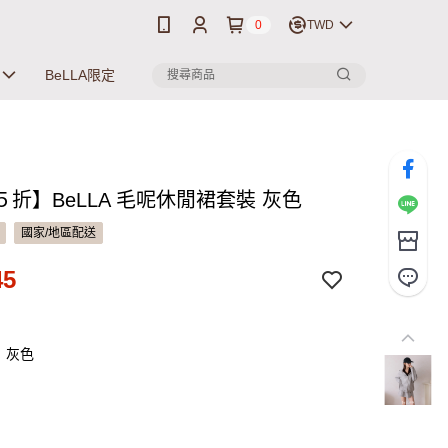
0
TWD
BeLLA限定
折】BeLLA 毛呢休閒裙套裝 灰色
國家/地區配送
45
：灰色