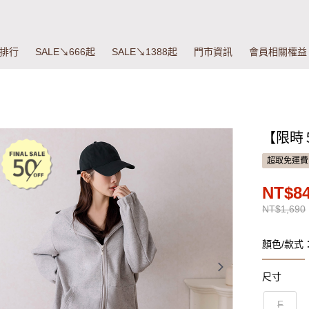
排行
SALE↘666起
SALE↘1388起
門市資訊
會員相關權益
【限時５
超取免運費
NT$8
NT$1,690
顏色/款式
尺寸
F