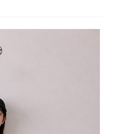
｜懶人套裝穿搭
付／iPASS MONEY」等通路繳費。
爾富取貨
成立數日內，您將收到繳費通知簡訊。
費通知簡訊後14天內，點擊此簡訊中的連結，可透過四大超商
項】
網路銀行／等多元方式進行付款，方視為交易完成。
係由「台灣大哥大股份有限公司」（以下簡稱本公司）所提供，讓
：結帳手續完成當下不需立刻繳費，但若您需要取消訂單，請聯
1取貨
易時，得透過本服務購買商品或服務，並由商店將買賣／分期付
的店家。未經商家同意取消之訂單仍視為有效，需透過AFTEE
金債權讓與本公司後，依約使用本公司帳單繳交帳款。
繳納相關費用。
意付款使用「大哥付你分期」之契約關係目的，商店將以您的個人
否成功請以「AFTEE先享後付 」之結帳頁面顯示為準，若有關於
含姓名、電話或地址）提供予台灣大哥大進項蒐集、處理及利
功／繳費後需取消欲退款等相關疑問，請聯繫「AFTEE先享後
宅配
公司與您本人進行分期帳單所需資料之確認、核對及更正。
援中心」
https://netprotections.freshdesk.com/support/home
戶服務條款，請詳閱以下連結：
https://oppay.tw/userRule
項】
市自取
恩沛科技股份有限公司提供之「AFTEE先享後付」服務完成之
依本服務之必要範圍內提供個人資料，並將交易相關給付款項請
0，滿NT$1,500(含以上)免運費
讓予恩沛科技股份有限公司。
個人資料處理事宜，請瀏覽以下網址：
配送
查看運費
ee.tw/terms/#terms3
年的使用者請事先徵得法定代理人或監護人之同意方可使用
E先享後付」，若未經同意申辦者引起之損失，本公司不負相關責
AFTEE先享後付」時，將依據個別帳號之用戶狀況，依本公司
核予不同之上限額度；若仍有額度不足之情形，本公司將視審查
用戶進行身份認證。
一人註冊多個帳號或使用他人資訊註冊。若發現惡意使用之情
科技股份有限公司將有權停止該用戶之使用額度並採取法律行