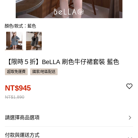
顏色/款式：藍色
【限時５折】BeLLA 刷色牛仔裙套裝 藍色
超取免運費
國家/地區配送
NT$945
NT$1,890
請選擇商品選項
付款與運送方式