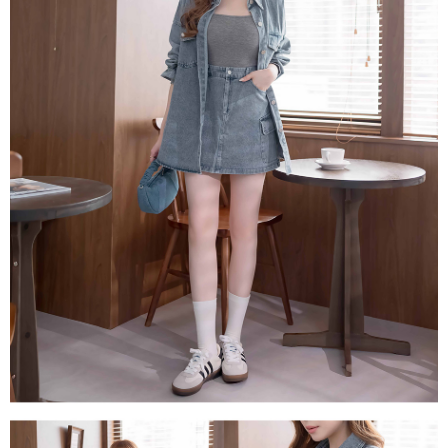
１．透過由恩沛科技股份有限公司提供之「AFTEE先享後付」服務完成之交
每筆NT$80，滿NT$1,500(含以上)免運費
易，需依本服務之必要範圍內提供個人資料，並將交易相關給付款項請求債
權轉讓予恩沛科技股份有限公司。
國家/地區配送
查看運費
２．關於個人資料處理事宜，請瀏覽以下網址：
https://aftee.tw/terms/#terms3
３．未成年的使用者請事先徵得法定代理人或監護人之同意方可使用
「AFTEE先享後付」，若未經同意申辦者引起之損失，本公司不負相關責
任。
４．使用「AFTEE先享後付」時，將依據個別帳號之用戶狀況，依本公司即
時審查核予不同之上限額度；若仍有額度不足之情形，本公司將視審查結果
請求用戶進行身份認證。
５．嚴禁一人註冊多個帳號或使用他人資訊註冊。若發現惡意使用之情形，
恩沛科技股份有限公司將有權停止該用戶之使用額度並採取法律行動。