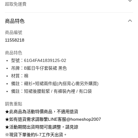
超取免運費
付款方式
商品特色
信用卡一次付款
商品編號
信用卡分期付款
11558218
3 期 0 利率 每期
NT$315
21家銀行
商品特色
6 期 0 利率 每期
NT$157
21家銀行
合作金庫商業銀行
第一商業銀行
型號：61G4FA41839125-02
華南商業銀行
彰化商業銀行
12 期 0 利率 每期
NT$78
21家銀行
合作金庫商業銀行
第一商業銀行
吊牌：B藍日牛仔套裝裙 黑色
上海商業儲蓄銀行
台北富邦商業銀行
華南商業銀行
彰化商業銀行
24 期 0 利率 每期
NT$39
20家銀行
合作金庫商業銀行
第一商業銀行
國泰世華商業銀行
兆豐國際商業銀行
材質：棉
上海商業儲蓄銀行
台北富邦商業銀行
華南商業銀行
彰化商業銀行
臺灣中小企業銀行
台中商業銀行
合作金庫商業銀行
第一商業銀行
備註：襯衫+短裙兩件組(內搭背心需另外購買)
LINE Pay
國泰世華商業銀行
兆豐國際商業銀行
上海商業儲蓄銀行
台北富邦商業銀行
匯豐（台灣）商業銀行
華泰商業銀行
華南商業銀行
彰化商業銀行
臺灣中小企業銀行
台中商業銀行
備註：短裙後腰鬆緊 / 有褲裝內裡 / 有口袋
國泰世華商業銀行
兆豐國際商業銀行
聯邦商業銀行
遠東國際商業銀行
Apple Pay
上海商業儲蓄銀行
台北富邦商業銀行
匯豐（台灣）商業銀行
華泰商業銀行
臺灣中小企業銀行
台中商業銀行
元大商業銀行
永豐商業銀行
兆豐國際商業銀行
臺灣中小企業銀行
銷售重點
聯邦商業銀行
遠東國際商業銀行
匯豐（台灣）商業銀行
華泰商業銀行
街口支付
玉山商業銀行
星展（台灣）商業銀行
台中商業銀行
匯豐（台灣）商業銀行
元大商業銀行
永豐商業銀行
★此商品為活動特價商品，不適用退貨
聯邦商業銀行
遠東國際商業銀行
台新國際商業銀行
中國信託商業銀行
華泰商業銀行
聯邦商業銀行
玉山商業銀行
星展（台灣）商業銀行
悠遊付
★如有退貨需求請聯繫LINE客服@homeshop2007
元大商業銀行
永豐商業銀行
台灣樂天信用卡公司
遠東國際商業銀行
元大商業銀行
台新國際商業銀行
中國信託商業銀行
玉山商業銀行
星展（台灣）商業銀行
★活動期間出貨時間可能調整，請見諒
永豐商業銀行
玉山商業銀行
台灣樂天信用卡公司
大哥付你分期
台新國際商業銀行
中國信託商業銀行
※現貨下單後約5-7工作天出貨。
星展（台灣）商業銀行
台新國際商業銀行
相關說明