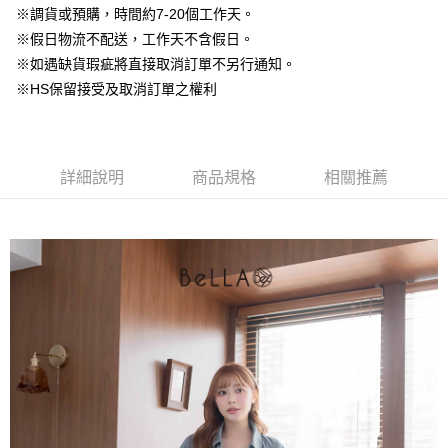
台灣樂天信用卡公司
中國信託商業銀行
台灣樂天信用卡公司
※調貨或預購，時間約7-20個工作天。
【大哥付你分期使用說明】
AFTEE先享後付
※假日物流不配送，工作天不含假日。
1.本服務由台灣大哥大提供，台灣大哥大用戶可立即使用無須另外申請。
2.付款方式選擇「大哥付你分期」，訂單成立後會自動跳轉到大哥付的交易
相關說明
※如遇缺貨瑕疵將直接取消訂單不另行通知。
流程，驗證手機門號後，選擇欲分期的期數、繳款截止日，確認付款後即完
【關於「AFTEE先享後付」】
※HS保留接受及取消訂單之權利
成交易。
ATM付款
AFTEE先享後付是「在收到商品之後才付款」的支付方式。 讓您購物簡單
3.實際核准額度、可分期數及費用金額請依後續交易確認頁面所載為準。
便利好安心！
4.訂單成立30分鐘內，如未前往確認交易或遇審核未通過，訂單將自動取
１．簡單：不需註冊會員、不需綁卡、不需儲值。
運送方式
消。如遇「轉專審核」未通過狀況，表示未達大哥付你分期系統評分，恕無
２．便利：只要手機號碼，簡訊認證，即可結帳。
法說明評估內容。
３．安心：先確認商品／服務後，再付款。
詳細說明
商品規格
相關推薦
付款後全家取貨
【繳款方式說明】
1.分期款項不併入電信帳單，「大哥付你分期」於每月結算日後寄送繳費提
免運費
【「AFTEE先享後付」結帳流程】
醒簡訊。
１．於結帳方式選擇「AFTEE先享後付」後，將跳轉至「AFTEE先享後付」
2.透過簡訊連結打開帳單後，可選擇「超商條碼／台灣大直營門市／銀行轉
付款後萊爾富取貨
結帳頁面，進行簡訊認證並確認金額後，即可完成結帳。
帳／街口支付／iPASS MONEY」等通路繳費。
２．訂單成立數日內，您將收到繳費通知簡訊。
免運費
３．收到繳費通知簡訊後14天內，點擊此簡訊中的連結，可透過四大超商／
【注意事項】
ATM／網路銀行／等多元方式進行付款，方視為交易完成。
付款後7-11取貨
1.本服務係由「台灣大哥大股份有限公司」（以下簡稱本公司）所提供，讓
※ 請注意：結帳手續完成當下不需立刻繳費，但若您需要取消訂單，請聯絡
用戶於交易時，得透過本服務購買商品或服務，並由商店將買賣／分期付款
免運費
購買商品的店家。未經商家同意取消之訂單仍視為有效，需透過AFTEE先享
買賣價金債權讓與本公司後，依約使用本公司帳單繳交帳款。
後付繳納相關費用。
2.基於同意付款使用「大哥付你分期」之契約關係目的，商店將以您的個人
一般商品宅配
※ 交易是否成功請以「AFTEE先享後付 」之結帳頁面顯示為準，若有關於
資料（包含姓名、電話或地址）提供予台灣大哥大進項蒐集、處理及利用，
是否繳費成功／繳費後需取消欲退款等相關疑問，請聯繫「AFTEE先享後付
免運費
由本公司與您本人進行分期帳單所需資料之確認、核對及更正。
客戶支援中心」
https://netprotections.freshdesk.com/support/home
3.完整用戶服務條款，請詳閱以下連結：
https://oppay.tw/userRule
付款後門市自取
【注意事項】