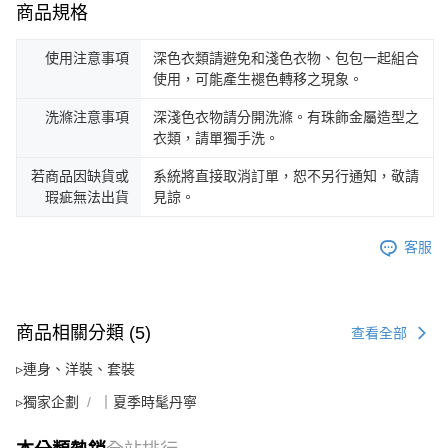
商品規格
使用注意事項
深色衣類請避免和淺色衣物、包包一起組合
使用，可能產生褪色轉移之現象。
洗滌注意事項
深淺色衣物請分開洗滌。有珠飾金屬造型之
衣類，請單獨手洗。
若商品因缺貨或
系統將直接取消訂單，恕不另行通知，敬請
瑕疵無法出貨
見諒。
客服
商品相關分類 (5)
查看全部
▹連身、洋裝、套裝
▹獨家企劃
｜夏季時髦丹寧