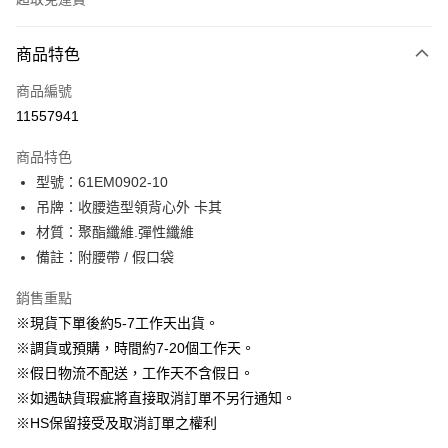
付款方式
商品特色
信用卡一次付款
商品編號
信用卡分期付款
11557941
3 期 0 利率 每期
NT$896
21家銀行
商品特色
6 期 0 利率 每期
NT$448
21家銀行
合作金庫商業銀行
第一商業銀行
型號：61EM0902-10
華南商業銀行
彰化商業銀行
12 期 0 利率 每期
NT$224
21家銀行
合作金庫商業銀行
第一商業銀行
吊牌：收腰造型領背心外 卡其
上海商業儲蓄銀行
台北富邦商業銀行
華南商業銀行
彰化商業銀行
24 期 0 利率 每期
NT$112
20家銀行
合作金庫商業銀行
第一商業銀行
國泰世華商業銀行
兆豐國際商業銀行
材質：聚酯纖維.彈性纖維
上海商業儲蓄銀行
台北富邦商業銀行
華南商業銀行
彰化商業銀行
臺灣中小企業銀行
台中商業銀行
合作金庫商業銀行
第一商業銀行
備註：附腰帶 / 假口袋
LINE Pay
國泰世華商業銀行
兆豐國際商業銀行
上海商業儲蓄銀行
台北富邦商業銀行
匯豐（台灣）商業銀行
華泰商業銀行
華南商業銀行
彰化商業銀行
臺灣中小企業銀行
台中商業銀行
國泰世華商業銀行
兆豐國際商業銀行
聯邦商業銀行
遠東國際商業銀行
Apple Pay
上海商業儲蓄銀行
台北富邦商業銀行
銷售重點
匯豐（台灣）商業銀行
華泰商業銀行
臺灣中小企業銀行
台中商業銀行
元大商業銀行
永豐商業銀行
兆豐國際商業銀行
臺灣中小企業銀行
※現貨下單後約5-7工作天出貨。
聯邦商業銀行
遠東國際商業銀行
匯豐（台灣）商業銀行
華泰商業銀行
街口支付
玉山商業銀行
星展（台灣）商業銀行
台中商業銀行
匯豐（台灣）商業銀行
元大商業銀行
永豐商業銀行
※調貨或預購，時間約7-20個工作天。
聯邦商業銀行
遠東國際商業銀行
台新國際商業銀行
中國信託商業銀行
華泰商業銀行
聯邦商業銀行
玉山商業銀行
星展（台灣）商業銀行
悠遊付
※假日物流不配送，工作天不含假日。
元大商業銀行
永豐商業銀行
台灣樂天信用卡公司
遠東國際商業銀行
元大商業銀行
台新國際商業銀行
中國信託商業銀行
玉山商業銀行
星展（台灣）商業銀行
※如遇缺貨瑕疵將直接取消訂單不另行通知。
永豐商業銀行
玉山商業銀行
台灣樂天信用卡公司
大哥付你分期
台新國際商業銀行
中國信託商業銀行
※HS保留接受及取消訂單之權利
星展（台灣）商業銀行
台新國際商業銀行
相關說明
台灣樂天信用卡公司
中國信託商業銀行
台灣樂天信用卡公司