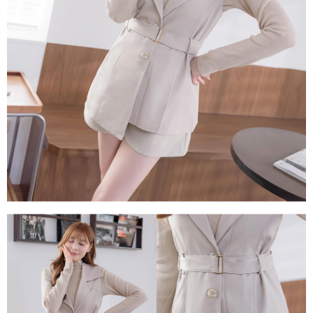
每筆NT$80，滿NT$1,500(含以上)免運費
易，需依本服務之必要範圍內提供個人資料，並將交易相關給付款項請求債
權轉讓予恩沛科技股份有限公司。
國家/地區配送
查看運費
２．關於個人資料處理事宜，請瀏覽以下網址：
https://aftee.tw/terms/#terms3
３．未成年的使用者請事先徵得法定代理人或監護人之同意方可使用
「AFTEE先享後付」，若未經同意申辦者引起之損失，本公司不負相關責
任。
４．使用「AFTEE先享後付」時，將依據個別帳號之用戶狀況，依本公司即
時審查核予不同之上限額度；若仍有額度不足之情形，本公司將視審查結果
請求用戶進行身份認證。
５．嚴禁一人註冊多個帳號或使用他人資訊註冊。若發現惡意使用之情形，
恩沛科技股份有限公司將有權停止該用戶之使用額度並採取法律行動。