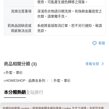
使用，可能產生褪色轉移之現象。
洗滌注意事項
深淺色衣物請分開洗滌。有珠飾金屬造型之
衣類，請單獨手洗。
若商品因缺貨或
系統將直接取消訂單，恕不另行通知，敬請
瑕疵無法出貨
見諒。
客服
商品相關分類 (3)
查看全部
▹外套、罩衫
▹HOMESHOP ‧ 品牌全系列
｜外套、罩衫
本分類熱銷
全站排行
本網站中使用 cookie，欲查詢有關本網站使用 cookie 方式之詳情，及若您不希