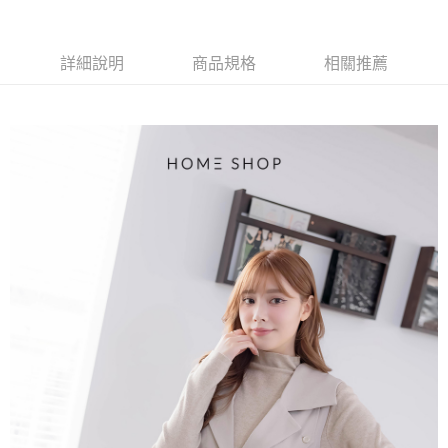
【大哥付你分期使用說明】
AFTEE先享後付
1.本服務由台灣大哥大提供，台灣大哥大用戶可立即使用無須另外申請。
2.付款方式選擇「大哥付你分期」，訂單成立後會自動跳轉到大哥付的交易
相關說明
流程，驗證手機門號後，選擇欲分期的期數、繳款截止日，確認付款後即完
詳細說明
商品規格
相關推薦
【關於「AFTEE先享後付」】
成交易。
ATM付款
AFTEE先享後付是「在收到商品之後才付款」的支付方式。 讓您購物簡單
3.實際核准額度、可分期數及費用金額請依後續交易確認頁面所載為準。
便利好安心！
4.訂單成立30分鐘內，如未前往確認交易或遇審核未通過，訂單將自動取
１．簡單：不需註冊會員、不需綁卡、不需儲值。
運送方式
消。如遇「轉專審核」未通過狀況，表示未達大哥付你分期系統評分，恕無
２．便利：只要手機號碼，簡訊認證，即可結帳。
法說明評估內容。
３．安心：先確認商品／服務後，再付款。
付款後全家取貨
【繳款方式說明】
1.分期款項不併入電信帳單，「大哥付你分期」於每月結算日後寄送繳費提
免運費
【「AFTEE先享後付」結帳流程】
醒簡訊。
１．於結帳方式選擇「AFTEE先享後付」後，將跳轉至「AFTEE先享後付」
2.透過簡訊連結打開帳單後，可選擇「超商條碼／台灣大直營門市／銀行轉
付款後萊爾富取貨
結帳頁面，進行簡訊認證並確認金額後，即可完成結帳。
帳／街口支付／iPASS MONEY」等通路繳費。
２．訂單成立數日內，您將收到繳費通知簡訊。
免運費
３．收到繳費通知簡訊後14天內，點擊此簡訊中的連結，可透過四大超商／
【注意事項】
ATM／網路銀行／等多元方式進行付款，方視為交易完成。
付款後7-11取貨
1.本服務係由「台灣大哥大股份有限公司」（以下簡稱本公司）所提供，讓
※ 請注意：結帳手續完成當下不需立刻繳費，但若您需要取消訂單，請聯絡
用戶於交易時，得透過本服務購買商品或服務，並由商店將買賣／分期付款
免運費
購買商品的店家。未經商家同意取消之訂單仍視為有效，需透過AFTEE先享
買賣價金債權讓與本公司後，依約使用本公司帳單繳交帳款。
後付繳納相關費用。
2.基於同意付款使用「大哥付你分期」之契約關係目的，商店將以您的個人
一般商品宅配
※ 交易是否成功請以「AFTEE先享後付 」之結帳頁面顯示為準，若有關於
資料（包含姓名、電話或地址）提供予台灣大哥大進項蒐集、處理及利用，
是否繳費成功／繳費後需取消欲退款等相關疑問，請聯繫「AFTEE先享後付
免運費
由本公司與您本人進行分期帳單所需資料之確認、核對及更正。
客戶支援中心」
https://netprotections.freshdesk.com/support/home
3.完整用戶服務條款，請詳閱以下連結：
https://oppay.tw/userRule
付款後門市自取
【注意事項】
１．透過由恩沛科技股份有限公司提供之「AFTEE先享後付」服務完成之交