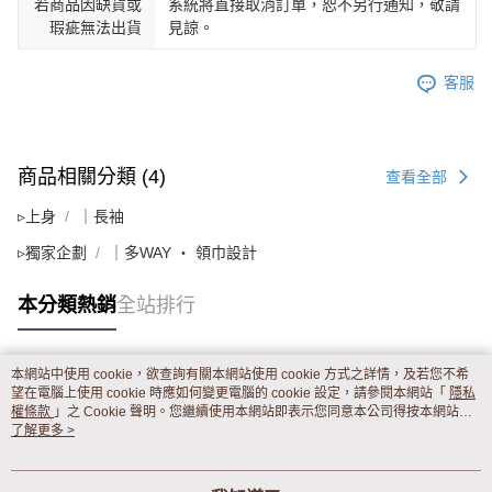
若商品因缺貨或
系統將直接取消訂單，恕不另行通知，敬請
瑕疵無法出貨
見諒。
客服
商品相關分類 (4)
查看全部
▹上身
｜長袖
▹獨家企劃
｜多WAY ‧ 領巾設計
本分類熱銷
全站排行
本網站中使用 cookie，欲查詢有關本網站使用 cookie 方式之詳情，及若您不希
熱門標籤
望在電腦上使用 cookie 時應如何變更電腦的 cookie 設定，請參閱本網站「
隱私
權條款
」之 Cookie 聲明。您繼續使用本網站即表示您同意本公司得按本網站使
用條款之 Cookie 聲明使用 cookie。
了解更多 >