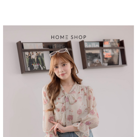
每筆NT$80，滿NT$1,500(含以上)免運費
易，需依本服務之必要範圍內提供個人資料，並將交易相關給付款項請求債
權轉讓予恩沛科技股份有限公司。
國家/地區配送
查看運費
２．關於個人資料處理事宜，請瀏覽以下網址：
https://aftee.tw/terms/#terms3
３．未成年的使用者請事先徵得法定代理人或監護人之同意方可使用
「AFTEE先享後付」，若未經同意申辦者引起之損失，本公司不負相關責
任。
４．使用「AFTEE先享後付」時，將依據個別帳號之用戶狀況，依本公司即
時審查核予不同之上限額度；若仍有額度不足之情形，本公司將視審查結果
請求用戶進行身份認證。
５．嚴禁一人註冊多個帳號或使用他人資訊註冊。若發現惡意使用之情形，
恩沛科技股份有限公司將有權停止該用戶之使用額度並採取法律行動。