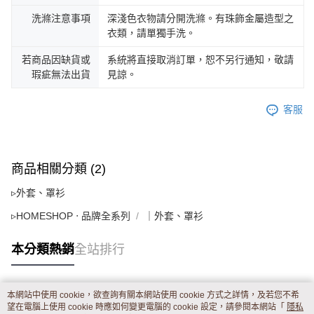
洗滌注意事項
深淺色衣物請分開洗滌。有珠飾金屬造型之
衣類，請單獨手洗。
若商品因缺貨或
系統將直接取消訂單，恕不另行通知，敬請
瑕疵無法出貨
見諒。
客服
商品相關分類 (2)
▹外套、罩衫
▹HOMESHOP ‧ 品牌全系列
｜外套、罩衫
本分類熱銷
全站排行
本網站中使用 cookie，欲查詢有關本網站使用 cookie 方式之詳情，及若您不希
熱門標籤
望在電腦上使用 cookie 時應如何變更電腦的 cookie 設定，請參閱本網站「
隱私