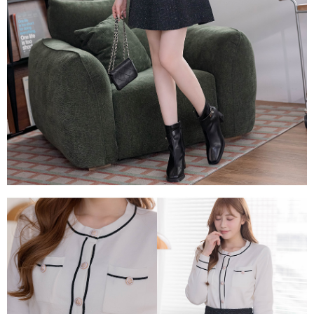
每筆NT$80，滿NT$1,500(含以上)免運費
易，需依本服務之必要範圍內提供個人資料，並將交易相關給付款項請求債
權轉讓予恩沛科技股份有限公司。
國家/地區配送
查看運費
２．關於個人資料處理事宜，請瀏覽以下網址：
https://aftee.tw/terms/#terms3
３．未成年的使用者請事先徵得法定代理人或監護人之同意方可使用
「AFTEE先享後付」，若未經同意申辦者引起之損失，本公司不負相關責
任。
４．使用「AFTEE先享後付」時，將依據個別帳號之用戶狀況，依本公司即
時審查核予不同之上限額度；若仍有額度不足之情形，本公司將視審查結果
請求用戶進行身份認證。
５．嚴禁一人註冊多個帳號或使用他人資訊註冊。若發現惡意使用之情形，
恩沛科技股份有限公司將有權停止該用戶之使用額度並採取法律行動。