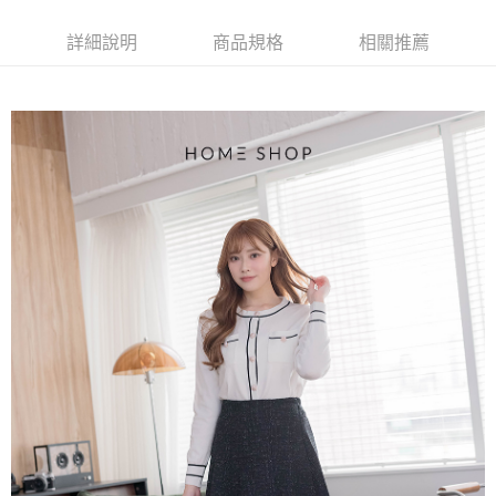
【大哥付你分期使用說明】
AFTEE先享後付
1.本服務由台灣大哥大提供，台灣大哥大用戶可立即使用無須另外申請。
詳細說明
商品規格
相關推薦
2.付款方式選擇「大哥付你分期」，訂單成立後會自動跳轉到大哥付的交易
相關說明
流程，驗證手機門號後，選擇欲分期的期數、繳款截止日，確認付款後即完
【關於「AFTEE先享後付」】
成交易。
ATM付款
AFTEE先享後付是「在收到商品之後才付款」的支付方式。 讓您購物簡單
3.實際核准額度、可分期數及費用金額請依後續交易確認頁面所載為準。
便利好安心！
4.訂單成立30分鐘內，如未前往確認交易或遇審核未通過，訂單將自動取
１．簡單：不需註冊會員、不需綁卡、不需儲值。
運送方式
消。如遇「轉專審核」未通過狀況，表示未達大哥付你分期系統評分，恕無
２．便利：只要手機號碼，簡訊認證，即可結帳。
法說明評估內容。
３．安心：先確認商品／服務後，再付款。
付款後全家取貨
【繳款方式說明】
1.分期款項不併入電信帳單，「大哥付你分期」於每月結算日後寄送繳費提
免運費
【「AFTEE先享後付」結帳流程】
醒簡訊。
１．於結帳方式選擇「AFTEE先享後付」後，將跳轉至「AFTEE先享後付」
2.透過簡訊連結打開帳單後，可選擇「超商條碼／台灣大直營門市／銀行轉
付款後萊爾富取貨
結帳頁面，進行簡訊認證並確認金額後，即可完成結帳。
帳／街口支付／iPASS MONEY」等通路繳費。
２．訂單成立數日內，您將收到繳費通知簡訊。
免運費
３．收到繳費通知簡訊後14天內，點擊此簡訊中的連結，可透過四大超商／
【注意事項】
ATM／網路銀行／等多元方式進行付款，方視為交易完成。
付款後7-11取貨
1.本服務係由「台灣大哥大股份有限公司」（以下簡稱本公司）所提供，讓
※ 請注意：結帳手續完成當下不需立刻繳費，但若您需要取消訂單，請聯絡
用戶於交易時，得透過本服務購買商品或服務，並由商店將買賣／分期付款
免運費
購買商品的店家。未經商家同意取消之訂單仍視為有效，需透過AFTEE先享
買賣價金債權讓與本公司後，依約使用本公司帳單繳交帳款。
後付繳納相關費用。
2.基於同意付款使用「大哥付你分期」之契約關係目的，商店將以您的個人
一般商品宅配
※ 交易是否成功請以「AFTEE先享後付 」之結帳頁面顯示為準，若有關於
資料（包含姓名、電話或地址）提供予台灣大哥大進項蒐集、處理及利用，
是否繳費成功／繳費後需取消欲退款等相關疑問，請聯繫「AFTEE先享後付
免運費
由本公司與您本人進行分期帳單所需資料之確認、核對及更正。
客戶支援中心」
https://netprotections.freshdesk.com/support/home
3.完整用戶服務條款，請詳閱以下連結：
https://oppay.tw/userRule
付款後門市自取
【注意事項】
１．透過由恩沛科技股份有限公司提供之「AFTEE先享後付」服務完成之交