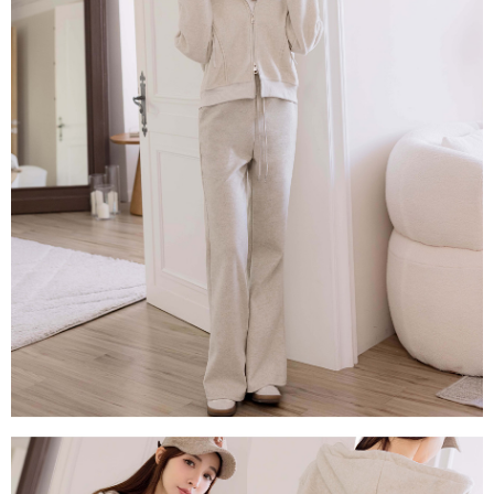
１．透過由恩沛科技股份有限公司提供之「AFTEE先享後付」服務完成之交
每筆NT$80，滿NT$1,500(含以上)免運費
易，需依本服務之必要範圍內提供個人資料，並將交易相關給付款項請求債
權轉讓予恩沛科技股份有限公司。
國家/地區配送
查看運費
２．關於個人資料處理事宜，請瀏覽以下網址：
https://aftee.tw/terms/#terms3
３．未成年的使用者請事先徵得法定代理人或監護人之同意方可使用
「AFTEE先享後付」，若未經同意申辦者引起之損失，本公司不負相關責
任。
４．使用「AFTEE先享後付」時，將依據個別帳號之用戶狀況，依本公司即
時審查核予不同之上限額度；若仍有額度不足之情形，本公司將視審查結果
請求用戶進行身份認證。
５．嚴禁一人註冊多個帳號或使用他人資訊註冊。若發現惡意使用之情形，
恩沛科技股份有限公司將有權停止該用戶之使用額度並採取法律行動。