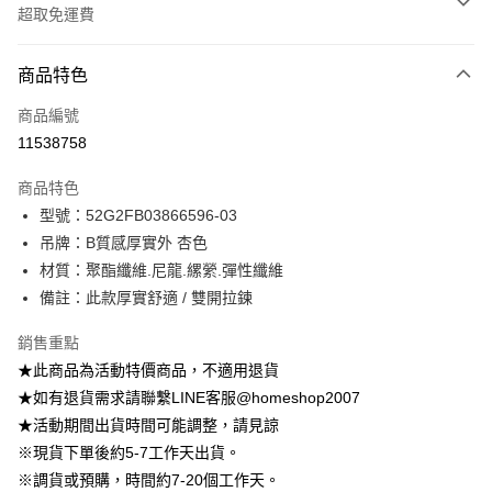
超取免運費
付款方式
商品特色
信用卡一次付款
商品編號
信用卡分期付款
11538758
3 期 0 利率 每期
NT$198
21家銀行
商品特色
6 期 0 利率 每期
NT$99
21家銀行
合作金庫商業銀行
第一商業銀行
型號：52G2FB03866596-03
華南商業銀行
彰化商業銀行
12 期 0 利率 每期
NT$49
21家銀行
合作金庫商業銀行
第一商業銀行
吊牌：B質感厚實外 杏色
上海商業儲蓄銀行
台北富邦商業銀行
華南商業銀行
彰化商業銀行
24 期 0 利率 每期
NT$24
20家銀行
合作金庫商業銀行
第一商業銀行
國泰世華商業銀行
兆豐國際商業銀行
材質：聚酯纖維.尼龍.縲縈.彈性纖維
上海商業儲蓄銀行
台北富邦商業銀行
華南商業銀行
彰化商業銀行
臺灣中小企業銀行
台中商業銀行
合作金庫商業銀行
第一商業銀行
備註：此款厚實舒適 / 雙開拉鍊
LINE Pay
國泰世華商業銀行
兆豐國際商業銀行
上海商業儲蓄銀行
台北富邦商業銀行
匯豐（台灣）商業銀行
華泰商業銀行
華南商業銀行
彰化商業銀行
臺灣中小企業銀行
台中商業銀行
國泰世華商業銀行
兆豐國際商業銀行
聯邦商業銀行
遠東國際商業銀行
Apple Pay
上海商業儲蓄銀行
台北富邦商業銀行
銷售重點
匯豐（台灣）商業銀行
華泰商業銀行
臺灣中小企業銀行
台中商業銀行
元大商業銀行
永豐商業銀行
兆豐國際商業銀行
臺灣中小企業銀行
★此商品為活動特價商品，不適用退貨
聯邦商業銀行
遠東國際商業銀行
匯豐（台灣）商業銀行
華泰商業銀行
街口支付
玉山商業銀行
星展（台灣）商業銀行
台中商業銀行
匯豐（台灣）商業銀行
元大商業銀行
永豐商業銀行
★如有退貨需求請聯繫LINE客服@homeshop2007
聯邦商業銀行
遠東國際商業銀行
台新國際商業銀行
中國信託商業銀行
華泰商業銀行
聯邦商業銀行
玉山商業銀行
星展（台灣）商業銀行
悠遊付
★活動期間出貨時間可能調整，請見諒
元大商業銀行
永豐商業銀行
台灣樂天信用卡公司
遠東國際商業銀行
元大商業銀行
台新國際商業銀行
中國信託商業銀行
玉山商業銀行
星展（台灣）商業銀行
※現貨下單後約5-7工作天出貨。
永豐商業銀行
玉山商業銀行
台灣樂天信用卡公司
大哥付你分期
台新國際商業銀行
中國信託商業銀行
※調貨或預購，時間約7-20個工作天。
星展（台灣）商業銀行
台新國際商業銀行
相關說明