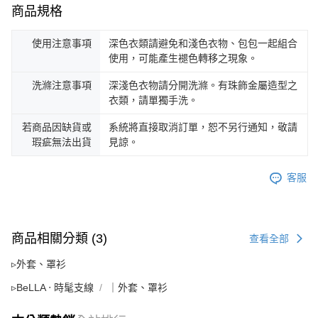
商品規格
使用注意事項
深色衣類請避免和淺色衣物、包包一起組合
使用，可能產生褪色轉移之現象。
洗滌注意事項
深淺色衣物請分開洗滌。有珠飾金屬造型之
衣類，請單獨手洗。
若商品因缺貨或
系統將直接取消訂單，恕不另行通知，敬請
瑕疵無法出貨
見諒。
客服
商品相關分類 (3)
查看全部
▹外套、罩衫
▹BeLLA ‧ 時髦支線
｜外套、罩衫