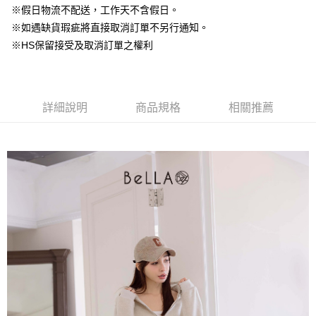
台灣樂天信用卡公司
中國信託商業銀行
台灣樂天信用卡公司
※假日物流不配送，工作天不含假日。
【大哥付你分期使用說明】
AFTEE先享後付
※如遇缺貨瑕疵將直接取消訂單不另行通知。
1.本服務由台灣大哥大提供，台灣大哥大用戶可立即使用無須另外申請。
2.付款方式選擇「大哥付你分期」，訂單成立後會自動跳轉到大哥付的交易
相關說明
※HS保留接受及取消訂單之權利
流程，驗證手機門號後，選擇欲分期的期數、繳款截止日，確認付款後即完
【關於「AFTEE先享後付」】
成交易。
ATM付款
AFTEE先享後付是「在收到商品之後才付款」的支付方式。 讓您購物簡單
3.實際核准額度、可分期數及費用金額請依後續交易確認頁面所載為準。
便利好安心！
4.訂單成立30分鐘內，如未前往確認交易或遇審核未通過，訂單將自動取
１．簡單：不需註冊會員、不需綁卡、不需儲值。
運送方式
消。如遇「轉專審核」未通過狀況，表示未達大哥付你分期系統評分，恕無
詳細說明
商品規格
相關推薦
２．便利：只要手機號碼，簡訊認證，即可結帳。
法說明評估內容。
３．安心：先確認商品／服務後，再付款。
付款後全家取貨
【繳款方式說明】
1.分期款項不併入電信帳單，「大哥付你分期」於每月結算日後寄送繳費提
免運費
【「AFTEE先享後付」結帳流程】
醒簡訊。
１．於結帳方式選擇「AFTEE先享後付」後，將跳轉至「AFTEE先享後付」
2.透過簡訊連結打開帳單後，可選擇「超商條碼／台灣大直營門市／銀行轉
付款後萊爾富取貨
結帳頁面，進行簡訊認證並確認金額後，即可完成結帳。
帳／街口支付／iPASS MONEY」等通路繳費。
２．訂單成立數日內，您將收到繳費通知簡訊。
免運費
３．收到繳費通知簡訊後14天內，點擊此簡訊中的連結，可透過四大超商／
【注意事項】
ATM／網路銀行／等多元方式進行付款，方視為交易完成。
付款後7-11取貨
1.本服務係由「台灣大哥大股份有限公司」（以下簡稱本公司）所提供，讓
※ 請注意：結帳手續完成當下不需立刻繳費，但若您需要取消訂單，請聯絡
用戶於交易時，得透過本服務購買商品或服務，並由商店將買賣／分期付款
免運費
購買商品的店家。未經商家同意取消之訂單仍視為有效，需透過AFTEE先享
買賣價金債權讓與本公司後，依約使用本公司帳單繳交帳款。
後付繳納相關費用。
2.基於同意付款使用「大哥付你分期」之契約關係目的，商店將以您的個人
一般商品宅配
※ 交易是否成功請以「AFTEE先享後付 」之結帳頁面顯示為準，若有關於
資料（包含姓名、電話或地址）提供予台灣大哥大進項蒐集、處理及利用，
是否繳費成功／繳費後需取消欲退款等相關疑問，請聯繫「AFTEE先享後付
免運費
由本公司與您本人進行分期帳單所需資料之確認、核對及更正。
客戶支援中心」
https://netprotections.freshdesk.com/support/home
3.完整用戶服務條款，請詳閱以下連結：
https://oppay.tw/userRule
付款後門市自取
【注意事項】