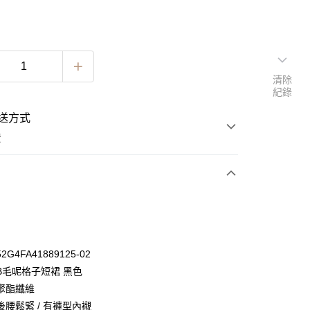
清除
紀錄
送方式
費
次付款
期付款
0 利率 每期
NT$148
21家銀行
G4FA41889125-02
0 利率 每期
NT$74
21家銀行
庫商業銀行
第一商業銀行
B毛呢格子短裙 黑色
業銀行
彰化商業銀行
 0 利率 每期
NT$37
21家銀行
聚酯纖維
庫商業銀行
第一商業銀行
業儲蓄銀行
台北富邦商業銀行
業銀行
彰化商業銀行
後腰鬆緊 / 有褲型內襯
 0 利率 每期
NT$18
20家銀行
庫商業銀行
第一商業銀行