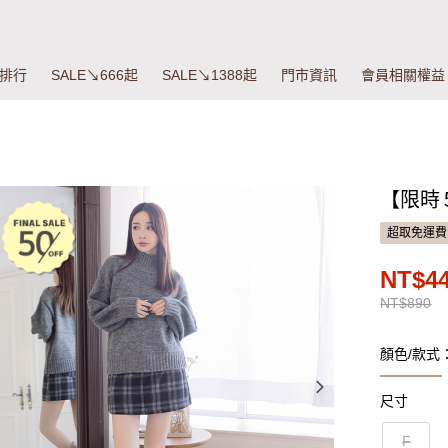
排行
SALE↘666起
SALE↘1388起
門市資訊
會員相關權益
【限時５
超取免運費
NT$4
NT$890
顏色/款式
尺寸
F