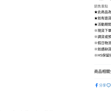
國泰世
上海商
華南商
銷售重點
臺灣中
合作金
LINE Pay
國泰世
上海商
匯豐（
★此商品
華南商
臺灣中
國泰世
聯邦商
Apple Pay
上海商
★如有退貨需
匯豐（
臺灣中
元大商
兆豐國
聯邦商
★活動期
匯豐（
街口支付
玉山商
台中商
元大商
※現貨下單
聯邦商
台新國
華泰商
玉山商
悠遊付
元大商
※調貨或預
台灣樂
遠東國
台新國
玉山商
※假日物
永豐商
台灣樂
大哥付你
台新國
星展（
※如遇缺
相關說明
台灣樂
中國信
※HS保留
【大哥付
AFTEE先
1.本服務
2.付款方
相關說明
流程，驗
【關於「A
商品相關分
ATM付款
完成交易
AFTEE
3.實際核
便利好安
▹下身
4.訂單成
１．簡單
分享
消。如遇
２．便利
🔥 官網限
運送方式
無法說明
３．安心
【繳款方
▹BeLLA 
付款後全
1.分期款
【「AFT
醒簡訊。
免運費
１．於結帳
2.透過簡
付」結帳