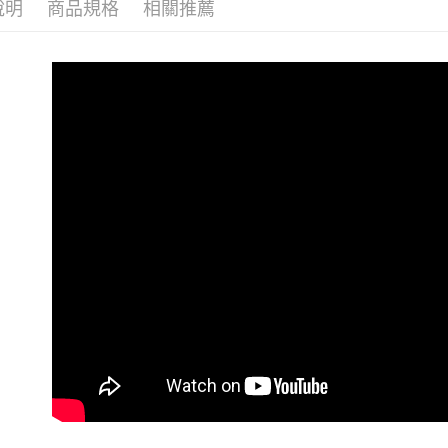
說明
商品規格
相關推薦
帳／街口支
付款後萊
２．訂單
３．收到繳
免運費
【注意事
／ATM／
1.本服務
※ 請注意
付款後7-1
用戶於交
絡購買商品
款買賣價
先享後付
免運費
2.基於同
※ 交易是
資料（包
是否繳費成
一般商品
用，由本
付客戶支
免運費
3.完整用
【注意事
付款後門
１．透過由
交易，需
每筆NT$8
求債權轉
２．關於
國家/地區
https://aft
３．未成
「AFTE
任。
４．使用「
即時審查
結果請求
５．嚴禁
形，恩沛
動。