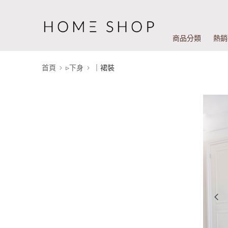
商品分類
熱銷
首頁
▹下身
｜裙裝