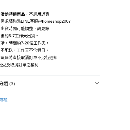
華商業銀行
兆豐國際商業銀行
業儲蓄銀行
台北富邦商業銀行
業銀行
彰化商業銀行
小企業銀行
台中商業銀行
庫商業銀行
第一商業銀行
華商業銀行
兆豐國際商業銀行
業儲蓄銀行
台北富邦商業銀行
台灣）商業銀行
華泰商業銀行
為活動特價商品，不適用退貨
業銀行
彰化商業銀行
小企業銀行
台中商業銀行
華商業銀行
兆豐國際商業銀行
業銀行
遠東國際商業銀行
業儲蓄銀行
台北富邦商業銀行
求請聯繫LINE客服@homeshop2007
台灣）商業銀行
華泰商業銀行
小企業銀行
台中商業銀行
業銀行
永豐商業銀行
際商業銀行
臺灣中小企業銀行
業銀行
遠東國際商業銀行
間出貨時間可能調整，請見諒
台灣）商業銀行
華泰商業銀行
業銀行
星展（台灣）商業銀行
業銀行
匯豐（台灣）商業銀行
業銀行
永豐商業銀行
後約5-7工作天出貨。
業銀行
遠東國際商業銀行
際商業銀行
中國信託商業銀行
業銀行
聯邦商業銀行
業銀行
星展（台灣）商業銀行
業銀行
永豐商業銀行
購，時間約7-20個工作天。
天信用卡公司
際商業銀行
元大商業銀行
際商業銀行
中國信託商業銀行
業銀行
星展（台灣）商業銀行
流不配送，工作天不含假日。
業銀行
玉山商業銀行
天信用卡公司
分期
際商業銀行
中國信託商業銀行
台灣）商業銀行
台新國際商業銀行
貨瑕疵將直接取消訂單不另行通知。
天信用卡公司
託商業銀行
台灣樂天信用卡公司
接受及取消訂單之權利
你分期使用說明】
享後付
由台灣大哥大提供，台灣大哥大用戶可立即使用無須另外申請。
式選擇「大哥付你分期」，訂單成立後會自動跳轉到大哥付的交易
證手機門號後，選擇欲分期的期數、繳款截止日，確認付款後即
FTEE先享後付」】
類 (3)
。
先享後付是「在收到商品之後才付款」的支付方式。 讓您購物簡單
准額度、可分期數及費用金額請依後續交易確認頁面所載為準。
心！
｜裙裝
立30分鐘內，如未前往確認交易或遇審核未通過，訂單將自動取
：不需註冊會員、不需綁卡、不需儲值。
客服
「轉專審核」未通過狀況，表示未達大哥付你分期系統評分，恕
：只要手機號碼，簡訊認證，即可結帳。
定↘ 5折
評估內容。
：先確認商品／服務後，再付款。
式說明】
‧ 時髦支線
｜下身
家取貨
項不併入電信帳單，「大哥付你分期」於每月結算日後寄送繳費提
EE先享後付」結帳流程】
方式選擇「AFTEE先享後付」後，將跳轉至「AFTEE先享後
訊連結打開帳單後，可選擇「超商條碼／台灣大直營門市／銀行轉
頁面，進行簡訊認證並確認金額後，即可完成結帳。