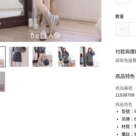
數量
付款與運
超取免運
付款方式
商品特色
信用卡一
商品編號
11538709
信用卡分
商品特色
3 期 
型號：52
6 期 
合作金
吊牌：
華南商
12 期
材質：
合作金
上海商
華南商
備註：
24 期
合作金