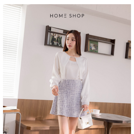
每筆NT$80，滿NT$1,500(含以上)免運費
易，需依本服務之必要範圍內提供個人資料，並將交易相關給付款項請求債
權轉讓予恩沛科技股份有限公司。
國家/地區配送
查看運費
２．關於個人資料處理事宜，請瀏覽以下網址：
https://aftee.tw/terms/#terms3
３．未成年的使用者請事先徵得法定代理人或監護人之同意方可使用
「AFTEE先享後付」，若未經同意申辦者引起之損失，本公司不負相關責
任。
４．使用「AFTEE先享後付」時，將依據個別帳號之用戶狀況，依本公司即
時審查核予不同之上限額度；若仍有額度不足之情形，本公司將視審查結果
請求用戶進行身份認證。
５．嚴禁一人註冊多個帳號或使用他人資訊註冊。若發現惡意使用之情形，
恩沛科技股份有限公司將有權停止該用戶之使用額度並採取法律行動。