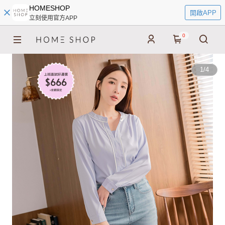
HOMESHOP
開啟APP
立刻使用官方APP
0
1
/
4