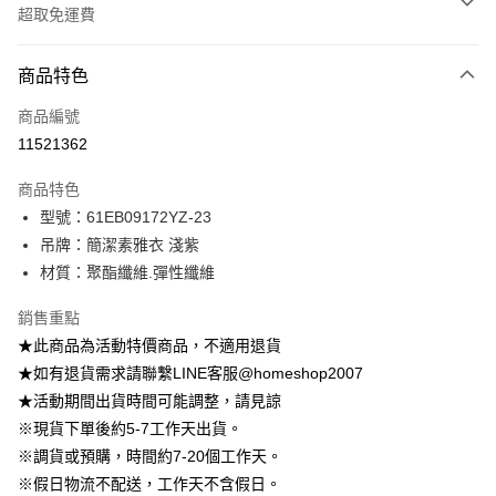
超取免運費
付款方式
商品特色
信用卡一次付款
商品編號
信用卡分期付款
11521362
3 期 0 利率 每期
NT$222
21家銀行
商品特色
6 期 0 利率 每期
NT$111
21家銀行
合作金庫商業銀行
第一商業銀行
型號：61EB09172YZ-23
華南商業銀行
彰化商業銀行
12 期 0 利率 每期
NT$55
21家銀行
合作金庫商業銀行
第一商業銀行
吊牌：簡潔素雅衣 淺紫
上海商業儲蓄銀行
台北富邦商業銀行
華南商業銀行
彰化商業銀行
24 期 0 利率 每期
NT$27
20家銀行
合作金庫商業銀行
第一商業銀行
國泰世華商業銀行
兆豐國際商業銀行
材質：聚酯纖維.彈性纖維
上海商業儲蓄銀行
台北富邦商業銀行
華南商業銀行
彰化商業銀行
臺灣中小企業銀行
台中商業銀行
合作金庫商業銀行
第一商業銀行
LINE Pay
國泰世華商業銀行
兆豐國際商業銀行
上海商業儲蓄銀行
台北富邦商業銀行
銷售重點
匯豐（台灣）商業銀行
華泰商業銀行
華南商業銀行
彰化商業銀行
臺灣中小企業銀行
台中商業銀行
國泰世華商業銀行
兆豐國際商業銀行
聯邦商業銀行
遠東國際商業銀行
Apple Pay
上海商業儲蓄銀行
台北富邦商業銀行
★此商品為活動特價商品，不適用退貨
匯豐（台灣）商業銀行
華泰商業銀行
臺灣中小企業銀行
台中商業銀行
元大商業銀行
永豐商業銀行
兆豐國際商業銀行
臺灣中小企業銀行
★如有退貨需求請聯繫LINE客服@homeshop2007
聯邦商業銀行
遠東國際商業銀行
匯豐（台灣）商業銀行
華泰商業銀行
街口支付
玉山商業銀行
星展（台灣）商業銀行
台中商業銀行
匯豐（台灣）商業銀行
元大商業銀行
永豐商業銀行
★活動期間出貨時間可能調整，請見諒
聯邦商業銀行
遠東國際商業銀行
台新國際商業銀行
中國信託商業銀行
華泰商業銀行
聯邦商業銀行
玉山商業銀行
星展（台灣）商業銀行
悠遊付
※現貨下單後約5-7工作天出貨。
元大商業銀行
永豐商業銀行
台灣樂天信用卡公司
遠東國際商業銀行
元大商業銀行
台新國際商業銀行
中國信託商業銀行
玉山商業銀行
星展（台灣）商業銀行
※調貨或預購，時間約7-20個工作天。
永豐商業銀行
玉山商業銀行
台灣樂天信用卡公司
大哥付你分期
台新國際商業銀行
中國信託商業銀行
※假日物流不配送，工作天不含假日。
星展（台灣）商業銀行
台新國際商業銀行
相關說明