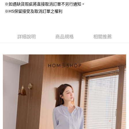
台灣樂天信用卡公司
中國信託商業銀行
台灣樂天信用卡公司
※如遇缺貨瑕疵將直接取消訂單不另行通知。
【大哥付你分期使用說明】
AFTEE先享後付
※HS保留接受及取消訂單之權利
1.本服務由台灣大哥大提供，台灣大哥大用戶可立即使用無須另外申請。
2.付款方式選擇「大哥付你分期」，訂單成立後會自動跳轉到大哥付的交易
相關說明
流程，驗證手機門號後，選擇欲分期的期數、繳款截止日，確認付款後即完
【關於「AFTEE先享後付」】
成交易。
ATM付款
AFTEE先享後付是「在收到商品之後才付款」的支付方式。 讓您購物簡單
3.實際核准額度、可分期數及費用金額請依後續交易確認頁面所載為準。
便利好安心！
詳細說明
商品規格
相關推薦
4.訂單成立30分鐘內，如未前往確認交易或遇審核未通過，訂單將自動取
１．簡單：不需註冊會員、不需綁卡、不需儲值。
運送方式
消。如遇「轉專審核」未通過狀況，表示未達大哥付你分期系統評分，恕無
２．便利：只要手機號碼，簡訊認證，即可結帳。
法說明評估內容。
３．安心：先確認商品／服務後，再付款。
付款後全家取貨
【繳款方式說明】
1.分期款項不併入電信帳單，「大哥付你分期」於每月結算日後寄送繳費提
免運費
【「AFTEE先享後付」結帳流程】
醒簡訊。
１．於結帳方式選擇「AFTEE先享後付」後，將跳轉至「AFTEE先享後付」
2.透過簡訊連結打開帳單後，可選擇「超商條碼／台灣大直營門市／銀行轉
付款後萊爾富取貨
結帳頁面，進行簡訊認證並確認金額後，即可完成結帳。
帳／街口支付／iPASS MONEY」等通路繳費。
２．訂單成立數日內，您將收到繳費通知簡訊。
免運費
３．收到繳費通知簡訊後14天內，點擊此簡訊中的連結，可透過四大超商／
【注意事項】
ATM／網路銀行／等多元方式進行付款，方視為交易完成。
付款後7-11取貨
1.本服務係由「台灣大哥大股份有限公司」（以下簡稱本公司）所提供，讓
※ 請注意：結帳手續完成當下不需立刻繳費，但若您需要取消訂單，請聯絡
用戶於交易時，得透過本服務購買商品或服務，並由商店將買賣／分期付款
免運費
購買商品的店家。未經商家同意取消之訂單仍視為有效，需透過AFTEE先享
買賣價金債權讓與本公司後，依約使用本公司帳單繳交帳款。
後付繳納相關費用。
2.基於同意付款使用「大哥付你分期」之契約關係目的，商店將以您的個人
一般商品宅配
※ 交易是否成功請以「AFTEE先享後付 」之結帳頁面顯示為準，若有關於
資料（包含姓名、電話或地址）提供予台灣大哥大進項蒐集、處理及利用，
是否繳費成功／繳費後需取消欲退款等相關疑問，請聯繫「AFTEE先享後付
免運費
由本公司與您本人進行分期帳單所需資料之確認、核對及更正。
客戶支援中心」
https://netprotections.freshdesk.com/support/home
3.完整用戶服務條款，請詳閱以下連結：
https://oppay.tw/userRule
付款後門市自取
【注意事項】