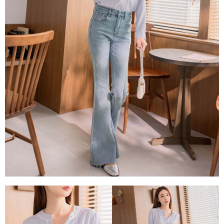
１．透過由恩沛科技股份有限公司提供之「AFTEE先享後付」服務完成之交
每筆NT$80，滿NT$1,500(含以上)免運費
易，需依本服務之必要範圍內提供個人資料，並將交易相關給付款項請求債
權轉讓予恩沛科技股份有限公司。
國家/地區配送
查看運費
２．關於個人資料處理事宜，請瀏覽以下網址：
https://aftee.tw/terms/#terms3
３．未成年的使用者請事先徵得法定代理人或監護人之同意方可使用
「AFTEE先享後付」，若未經同意申辦者引起之損失，本公司不負相關責
任。
４．使用「AFTEE先享後付」時，將依據個別帳號之用戶狀況，依本公司即
時審查核予不同之上限額度；若仍有額度不足之情形，本公司將視審查結果
請求用戶進行身份認證。
５．嚴禁一人註冊多個帳號或使用他人資訊註冊。若發現惡意使用之情形，
恩沛科技股份有限公司將有權停止該用戶之使用額度並採取法律行動。