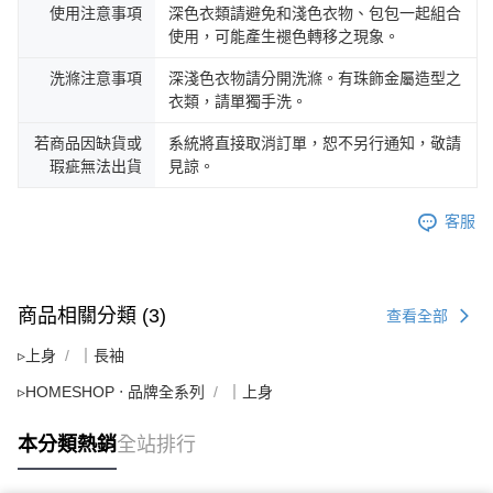
使用注意事項
深色衣類請避免和淺色衣物、包包一起組合
使用，可能產生褪色轉移之現象。
洗滌注意事項
深淺色衣物請分開洗滌。有珠飾金屬造型之
衣類，請單獨手洗。
若商品因缺貨或
系統將直接取消訂單，恕不另行通知，敬請
瑕疵無法出貨
見諒。
客服
商品相關分類 (3)
查看全部
▹上身
｜長袖
▹HOMESHOP ‧ 品牌全系列
｜上身
本分類熱銷
全站排行