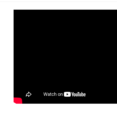
帳／街口支
付款後萊
２．訂單
３．收到繳
免運費
【注意事
／ATM／
1.本服務
※ 請注意
付款後7-1
用戶於交
絡購買商品
款買賣價
先享後付
免運費
2.基於同
※ 交易是
資料（包
是否繳費成
一般商品
用，由本
付客戶支
免運費
3.完整用
【注意事
付款後門
１．透過由
交易，需
每筆NT$8
求債權轉
２．關於
國家/地區
https://aft
３．未成
「AFTE
任。
４．使用「
即時審查
結果請求
５．嚴禁
形，恩沛
動。