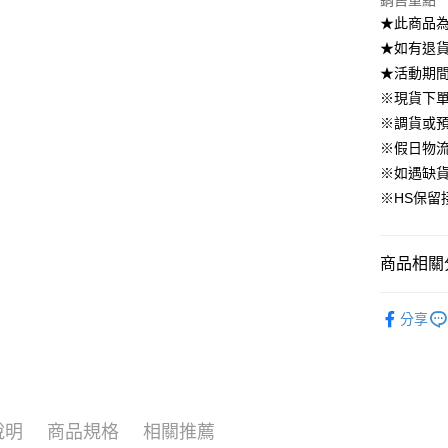
銷售重點
國泰世
上海商
華南商
★此商品
臺灣中
合作金
LINE Pay
國泰世
上海商
匯豐（
★如有退貨需
華南商
臺灣中
國泰世
聯邦商
Apple Pay
上海商
★活動期
匯豐（
臺灣中
元大商
兆豐國
聯邦商
※現貨下單
匯豐（
街口支付
玉山商
台中商
元大商
※調貨或預
聯邦商
台新國
華泰商
玉山商
悠遊付
元大商
※假日物
台灣樂
遠東國
台新國
玉山商
※如遇缺
永豐商
台灣樂
大哥付你
台新國
星展（
※HS保留
相關說明
台灣樂
中國信
【大哥付
AFTEE先
1.本服務
2.付款方
相關說明
商品相關分
流程，驗
【關於「A
ATM付款
完成交易
AFTEE
▹上身
3.實際核
便利好安
分享
4.訂單成
▹HOMES
１．簡單
消。如遇
２．便利
運送方式
🔥 上班面
無法說明
３．安心
【繳款方
付款後全
▹獨家企劃
1.分期款
【「AFT
醒簡訊。
免運費
１．於結帳
說明
商品規格
相關推薦
2.透過簡
付」結帳