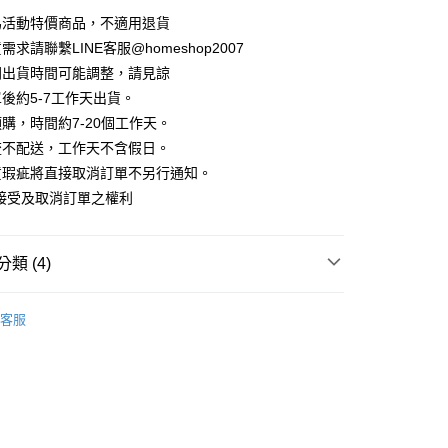
華商業銀行
兆豐國際商業銀行
業儲蓄銀行
台北富邦商業銀行
業銀行
彰化商業銀行
為活動特價商品，不適用退貨
小企業銀行
台中商業銀行
庫商業銀行
第一商業銀行
華商業銀行
兆豐國際商業銀行
業儲蓄銀行
台北富邦商業銀行
台灣）商業銀行
華泰商業銀行
求請聯繫LINE客服@homeshop2007
業銀行
彰化商業銀行
小企業銀行
台中商業銀行
華商業銀行
兆豐國際商業銀行
業銀行
遠東國際商業銀行
業儲蓄銀行
台北富邦商業銀行
間出貨時間可能調整，請見諒
台灣）商業銀行
華泰商業銀行
小企業銀行
台中商業銀行
業銀行
永豐商業銀行
際商業銀行
臺灣中小企業銀行
業銀行
遠東國際商業銀行
後約5-7工作天出貨。
台灣）商業銀行
華泰商業銀行
業銀行
星展（台灣）商業銀行
業銀行
匯豐（台灣）商業銀行
業銀行
永豐商業銀行
購，時間約7-20個工作天。
業銀行
遠東國際商業銀行
際商業銀行
中國信託商業銀行
業銀行
聯邦商業銀行
業銀行
星展（台灣）商業銀行
業銀行
永豐商業銀行
流不配送，工作天不含假日。
天信用卡公司
際商業銀行
元大商業銀行
際商業銀行
中國信託商業銀行
業銀行
星展（台灣）商業銀行
貨瑕疵將直接取消訂單不另行通知。
業銀行
玉山商業銀行
天信用卡公司
分期
際商業銀行
中國信託商業銀行
台灣）商業銀行
台新國際商業銀行
接受及取消訂單之權利
天信用卡公司
託商業銀行
台灣樂天信用卡公司
你分期使用說明】
享後付
由台灣大哥大提供，台灣大哥大用戶可立即使用無須另外申請。
式選擇「大哥付你分期」，訂單成立後會自動跳轉到大哥付的交易
類 (4)
證手機門號後，選擇欲分期的期數、繳款截止日，確認付款後即
FTEE先享後付」】
。
先享後付是「在收到商品之後才付款」的支付方式。 讓您購物簡單
｜長袖
准額度、可分期數及費用金額請依後續交易確認頁面所載為準。
心！
客服
立30分鐘內，如未前往確認交易或遇審核未通過，訂單將自動取
HOP ‧ 品牌全系列
｜上身
：不需註冊會員、不需綁卡、不需儲值。
「轉專審核」未通過狀況，表示未達大哥付你分期系統評分，恕
：只要手機號碼，簡訊認證，即可結帳。
試好運價666起
評估內容。
：先確認商品／服務後，再付款。
式說明】
家取貨
｜時尚小香風格
項不併入電信帳單，「大哥付你分期」於每月結算日後寄送繳費提
EE先享後付」結帳流程】
方式選擇「AFTEE先享後付」後，將跳轉至「AFTEE先享後
訊連結打開帳單後，可選擇「超商條碼／台灣大直營門市／銀行轉
頁面，進行簡訊認證並確認金額後，即可完成結帳。