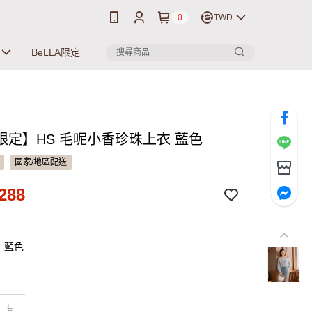
0
TWD
BeLLA限定
限定】HS 毛呢小香珍珠上衣 藍色
國家/地區配送
288
：藍色
L