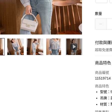
數量
付款與運
超取免運
付款方式
商品特色
信用卡一
商品編號
11519714
信用卡分
商品特色
3 期 
型號：52
6 期 
合作金
吊牌：
華南商
12 期
材質：
合作金
上海商
華南商
24 期
合作金