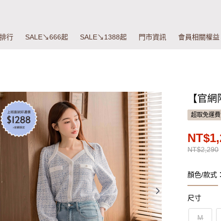
排行
SALE↘666起
SALE↘1388起
門市資訊
會員相關權益
【官網
超取免運費
NT$1,
NT$2,290
顏色/款式
尺寸
M