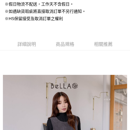
台灣樂天信用卡公司
中國信託商業銀行
台灣樂天信用卡公司
※假日物流不配送，工作天不含假日。
【大哥付你分期使用說明】
AFTEE先享後付
※如遇缺貨瑕疵將直接取消訂單不另行通知。
1.本服務由台灣大哥大提供，台灣大哥大用戶可立即使用無須另外申請。
2.付款方式選擇「大哥付你分期」，訂單成立後會自動跳轉到大哥付的交易
相關說明
※HS保留接受及取消訂單之權利
流程，驗證手機門號後，選擇欲分期的期數、繳款截止日，確認付款後即完
【關於「AFTEE先享後付」】
成交易。
ATM付款
AFTEE先享後付是「在收到商品之後才付款」的支付方式。 讓您購物簡單
3.實際核准額度、可分期數及費用金額請依後續交易確認頁面所載為準。
便利好安心！
4.訂單成立30分鐘內，如未前往確認交易或遇審核未通過，訂單將自動取
１．簡單：不需註冊會員、不需綁卡、不需儲值。
運送方式
消。如遇「轉專審核」未通過狀況，表示未達大哥付你分期系統評分，恕無
詳細說明
商品規格
相關推薦
２．便利：只要手機號碼，簡訊認證，即可結帳。
法說明評估內容。
３．安心：先確認商品／服務後，再付款。
付款後全家取貨
【繳款方式說明】
1.分期款項不併入電信帳單，「大哥付你分期」於每月結算日後寄送繳費提
免運費
【「AFTEE先享後付」結帳流程】
醒簡訊。
１．於結帳方式選擇「AFTEE先享後付」後，將跳轉至「AFTEE先享後付」
2.透過簡訊連結打開帳單後，可選擇「超商條碼／台灣大直營門市／銀行轉
付款後萊爾富取貨
結帳頁面，進行簡訊認證並確認金額後，即可完成結帳。
帳／街口支付／iPASS MONEY」等通路繳費。
２．訂單成立數日內，您將收到繳費通知簡訊。
免運費
３．收到繳費通知簡訊後14天內，點擊此簡訊中的連結，可透過四大超商／
【注意事項】
ATM／網路銀行／等多元方式進行付款，方視為交易完成。
付款後7-11取貨
1.本服務係由「台灣大哥大股份有限公司」（以下簡稱本公司）所提供，讓
※ 請注意：結帳手續完成當下不需立刻繳費，但若您需要取消訂單，請聯絡
用戶於交易時，得透過本服務購買商品或服務，並由商店將買賣／分期付款
免運費
購買商品的店家。未經商家同意取消之訂單仍視為有效，需透過AFTEE先享
買賣價金債權讓與本公司後，依約使用本公司帳單繳交帳款。
後付繳納相關費用。
2.基於同意付款使用「大哥付你分期」之契約關係目的，商店將以您的個人
一般商品宅配
※ 交易是否成功請以「AFTEE先享後付 」之結帳頁面顯示為準，若有關於
資料（包含姓名、電話或地址）提供予台灣大哥大進項蒐集、處理及利用，
是否繳費成功／繳費後需取消欲退款等相關疑問，請聯繫「AFTEE先享後付
免運費
由本公司與您本人進行分期帳單所需資料之確認、核對及更正。
客戶支援中心」
https://netprotections.freshdesk.com/support/home
3.完整用戶服務條款，請詳閱以下連結：
https://oppay.tw/userRule
付款後門市自取
【注意事項】