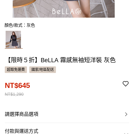
顏色/款式：灰色
【限時５折】BeLLA 霧感無袖短洋裝 灰色
超取免運費
國家/地區配送
NT$645
NT$1,290
請選擇商品選項
付款與運送方式