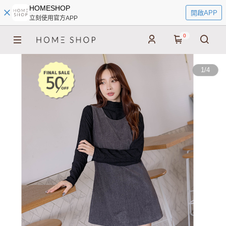
HOMESHOP
開啟APP
立刻使用官方APP
0
1
/
4