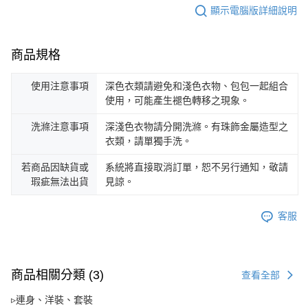
顯示電腦版詳細說明
商品規格
使用注意事項
深色衣類請避免和淺色衣物、包包一起組合
使用，可能產生褪色轉移之現象。
洗滌注意事項
深淺色衣物請分開洗滌。有珠飾金屬造型之
衣類，請單獨手洗。
若商品因缺貨或
系統將直接取消訂單，恕不另行通知，敬請
瑕疵無法出貨
見諒。
客服
商品相關分類 (3)
查看全部
▹連身、洋裝、套裝