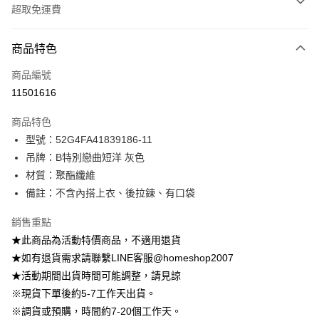
超取免運費
付款方式
商品特色
信用卡一次付款
商品編號
信用卡分期付款
11501616
3 期 0 利率 每期
NT$215
21家銀行
商品特色
6 期 0 利率 每期
NT$107
21家銀行
合作金庫商業銀行
第一商業銀行
型號：52G4FA41839186-11
華南商業銀行
彰化商業銀行
12 期 0 利率 每期
NT$53
21家銀行
合作金庫商業銀行
第一商業銀行
吊牌：B特別戀曲短洋 灰色
上海商業儲蓄銀行
台北富邦商業銀行
華南商業銀行
彰化商業銀行
24 期 0 利率 每期
NT$26
20家銀行
合作金庫商業銀行
第一商業銀行
國泰世華商業銀行
兆豐國際商業銀行
材質：聚酯纖維
上海商業儲蓄銀行
台北富邦商業銀行
華南商業銀行
彰化商業銀行
臺灣中小企業銀行
台中商業銀行
合作金庫商業銀行
第一商業銀行
備註：不含內搭上衣、後拉鍊、有口袋
LINE Pay
國泰世華商業銀行
兆豐國際商業銀行
上海商業儲蓄銀行
台北富邦商業銀行
匯豐（台灣）商業銀行
華泰商業銀行
華南商業銀行
彰化商業銀行
臺灣中小企業銀行
台中商業銀行
國泰世華商業銀行
兆豐國際商業銀行
聯邦商業銀行
遠東國際商業銀行
Apple Pay
上海商業儲蓄銀行
台北富邦商業銀行
銷售重點
匯豐（台灣）商業銀行
華泰商業銀行
臺灣中小企業銀行
台中商業銀行
元大商業銀行
永豐商業銀行
兆豐國際商業銀行
臺灣中小企業銀行
★此商品為活動特價商品，不適用退貨
聯邦商業銀行
遠東國際商業銀行
匯豐（台灣）商業銀行
華泰商業銀行
街口支付
玉山商業銀行
星展（台灣）商業銀行
台中商業銀行
匯豐（台灣）商業銀行
元大商業銀行
永豐商業銀行
★如有退貨需求請聯繫LINE客服@homeshop2007
聯邦商業銀行
遠東國際商業銀行
台新國際商業銀行
中國信託商業銀行
華泰商業銀行
聯邦商業銀行
玉山商業銀行
星展（台灣）商業銀行
悠遊付
★活動期間出貨時間可能調整，請見諒
元大商業銀行
永豐商業銀行
台灣樂天信用卡公司
遠東國際商業銀行
元大商業銀行
台新國際商業銀行
中國信託商業銀行
玉山商業銀行
星展（台灣）商業銀行
※現貨下單後約5-7工作天出貨。
永豐商業銀行
玉山商業銀行
台灣樂天信用卡公司
大哥付你分期
台新國際商業銀行
中國信託商業銀行
※調貨或預購，時間約7-20個工作天。
星展（台灣）商業銀行
台新國際商業銀行
相關說明