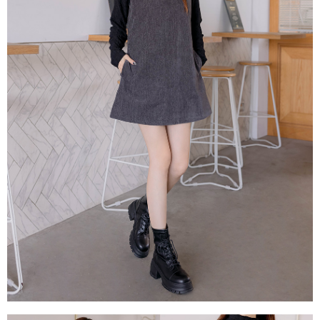
１．透過由恩沛科技股份有限公司提供之「AFTEE先享後付」服務完成之交
每筆NT$80，滿NT$1,500(含以上)免運費
易，需依本服務之必要範圍內提供個人資料，並將交易相關給付款項請求債
權轉讓予恩沛科技股份有限公司。
國家/地區配送
查看運費
２．關於個人資料處理事宜，請瀏覽以下網址：
https://aftee.tw/terms/#terms3
３．未成年的使用者請事先徵得法定代理人或監護人之同意方可使用
「AFTEE先享後付」，若未經同意申辦者引起之損失，本公司不負相關責
任。
４．使用「AFTEE先享後付」時，將依據個別帳號之用戶狀況，依本公司即
時審查核予不同之上限額度；若仍有額度不足之情形，本公司將視審查結果
請求用戶進行身份認證。
５．嚴禁一人註冊多個帳號或使用他人資訊註冊。若發現惡意使用之情形，
恩沛科技股份有限公司將有權停止該用戶之使用額度並採取法律行動。