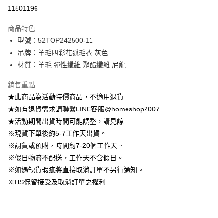
信用卡分期付款
11501196
3 期 0 利率 每期
NT$429
21家銀行
商品特色
6 期 0 利率 每期
NT$214
21家銀行
合作金庫商業銀行
第一商業銀行
型號：52TOP242500-11
華南商業銀行
彰化商業銀行
12 期 0 利率 每期
NT$107
21家銀行
合作金庫商業銀行
第一商業銀行
吊牌：羊毛四彩花弧毛衣 灰色
上海商業儲蓄銀行
台北富邦商業銀行
華南商業銀行
彰化商業銀行
24 期 0 利率 每期
NT$53
20家銀行
合作金庫商業銀行
第一商業銀行
國泰世華商業銀行
兆豐國際商業銀行
材質：羊毛.彈性纖維.聚酯纖維.尼龍
上海商業儲蓄銀行
台北富邦商業銀行
華南商業銀行
彰化商業銀行
臺灣中小企業銀行
台中商業銀行
合作金庫商業銀行
第一商業銀行
LINE Pay
國泰世華商業銀行
兆豐國際商業銀行
上海商業儲蓄銀行
台北富邦商業銀行
銷售重點
匯豐（台灣）商業銀行
華泰商業銀行
華南商業銀行
彰化商業銀行
臺灣中小企業銀行
台中商業銀行
國泰世華商業銀行
兆豐國際商業銀行
聯邦商業銀行
遠東國際商業銀行
Apple Pay
上海商業儲蓄銀行
台北富邦商業銀行
★此商品為活動特價商品，不適用退貨
匯豐（台灣）商業銀行
華泰商業銀行
臺灣中小企業銀行
台中商業銀行
元大商業銀行
永豐商業銀行
兆豐國際商業銀行
臺灣中小企業銀行
★如有退貨需求請聯繫LINE客服@homeshop2007
聯邦商業銀行
遠東國際商業銀行
匯豐（台灣）商業銀行
華泰商業銀行
街口支付
玉山商業銀行
星展（台灣）商業銀行
台中商業銀行
匯豐（台灣）商業銀行
元大商業銀行
永豐商業銀行
★活動期間出貨時間可能調整，請見諒
聯邦商業銀行
遠東國際商業銀行
台新國際商業銀行
中國信託商業銀行
華泰商業銀行
聯邦商業銀行
玉山商業銀行
星展（台灣）商業銀行
悠遊付
※現貨下單後約5-7工作天出貨。
元大商業銀行
永豐商業銀行
台灣樂天信用卡公司
遠東國際商業銀行
元大商業銀行
台新國際商業銀行
中國信託商業銀行
玉山商業銀行
星展（台灣）商業銀行
※調貨或預購，時間約7-20個工作天。
永豐商業銀行
玉山商業銀行
台灣樂天信用卡公司
大哥付你分期
台新國際商業銀行
中國信託商業銀行
※假日物流不配送，工作天不含假日。
星展（台灣）商業銀行
台新國際商業銀行
相關說明
台灣樂天信用卡公司
中國信託商業銀行
台灣樂天信用卡公司
※如遇缺貨瑕疵將直接取消訂單不另行通知。
【大哥付你分期使用說明】
AFTEE先享後付
※HS保留接受及取消訂單之權利
1.本服務由台灣大哥大提供，台灣大哥大用戶可立即使用無須另外申請。
2.付款方式選擇「大哥付你分期」，訂單成立後會自動跳轉到大哥付的交易
相關說明
流程，驗證手機門號後，選擇欲分期的期數、繳款截止日，確認付款後即完
【關於「AFTEE先享後付」】
成交易。
ATM付款
AFTEE先享後付是「在收到商品之後才付款」的支付方式。 讓您購物簡單
3.實際核准額度、可分期數及費用金額請依後續交易確認頁面所載為準。