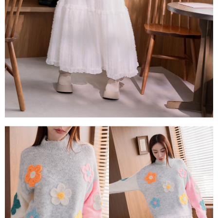
「AFTEE先享後付」，若未經同意申辦者引起之損失，本公司不負相關責
任。
４．使用「AFTEE先享後付」時，將依據個別帳號之用戶狀況，依本公司即
時審查核予不同之上限額度；若仍有額度不足之情形，本公司將視審查結果
請求用戶進行身份認證。
５．嚴禁一人註冊多個帳號或使用他人資訊註冊。若發現惡意使用之情形，
恩沛科技股份有限公司將有權停止該用戶之使用額度並採取法律行動。