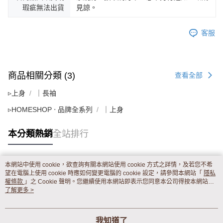
瑕疵無法出貨
見諒。
客服
商品相關分類 (3)
查看全部
▹上身
｜長袖
▹HOMESHOP ‧ 品牌全系列
｜上身
本分類熱銷
全站排行
本網站中使用 cookie，欲查詢有關本網站使用 cookie 方式之詳情，及若您不希
熱門標籤
望在電腦上使用 cookie 時應如何變更電腦的 cookie 設定，請參閱本網站「
隱私
權條款
」之 Cookie 聲明。您繼續使用本網站即表示您同意本公司得按本網站使
用條款之 Cookie 聲明使用 cookie。
了解更多 >
我知道了