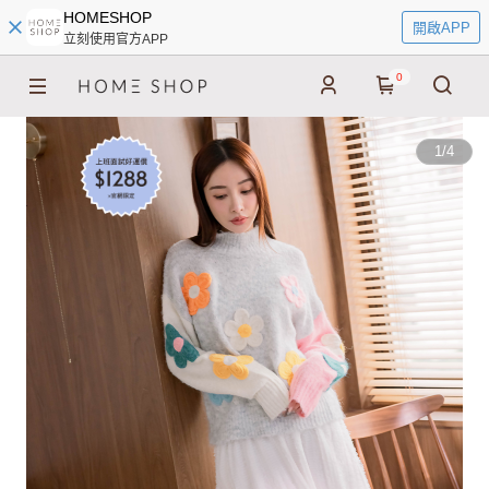
HOMESHOP
開啟APP
立刻使用官方APP
0
1
/
4