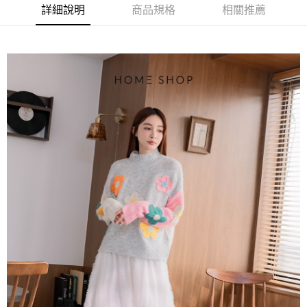
便利好安心！
詳細說明
商品規格
相關推薦
4.訂單成立30分鐘內，如未前往確認交易或遇審核未通過，訂單將自動取
１．簡單：不需註冊會員、不需綁卡、不需儲值。
運送方式
消。如遇「轉專審核」未通過狀況，表示未達大哥付你分期系統評分，恕無
２．便利：只要手機號碼，簡訊認證，即可結帳。
法說明評估內容。
３．安心：先確認商品／服務後，再付款。
付款後全家取貨
【繳款方式說明】
1.分期款項不併入電信帳單，「大哥付你分期」於每月結算日後寄送繳費提
免運費
【「AFTEE先享後付」結帳流程】
醒簡訊。
１．於結帳方式選擇「AFTEE先享後付」後，將跳轉至「AFTEE先享後付」
2.透過簡訊連結打開帳單後，可選擇「超商條碼／台灣大直營門市／銀行轉
付款後萊爾富取貨
結帳頁面，進行簡訊認證並確認金額後，即可完成結帳。
帳／街口支付／iPASS MONEY」等通路繳費。
２．訂單成立數日內，您將收到繳費通知簡訊。
免運費
３．收到繳費通知簡訊後14天內，點擊此簡訊中的連結，可透過四大超商／
【注意事項】
ATM／網路銀行／等多元方式進行付款，方視為交易完成。
付款後7-11取貨
1.本服務係由「台灣大哥大股份有限公司」（以下簡稱本公司）所提供，讓
※ 請注意：結帳手續完成當下不需立刻繳費，但若您需要取消訂單，請聯絡
用戶於交易時，得透過本服務購買商品或服務，並由商店將買賣／分期付款
免運費
購買商品的店家。未經商家同意取消之訂單仍視為有效，需透過AFTEE先享
買賣價金債權讓與本公司後，依約使用本公司帳單繳交帳款。
後付繳納相關費用。
2.基於同意付款使用「大哥付你分期」之契約關係目的，商店將以您的個人
一般商品宅配
※ 交易是否成功請以「AFTEE先享後付 」之結帳頁面顯示為準，若有關於
資料（包含姓名、電話或地址）提供予台灣大哥大進項蒐集、處理及利用，
是否繳費成功／繳費後需取消欲退款等相關疑問，請聯繫「AFTEE先享後付
免運費
由本公司與您本人進行分期帳單所需資料之確認、核對及更正。
客戶支援中心」
https://netprotections.freshdesk.com/support/home
3.完整用戶服務條款，請詳閱以下連結：
https://oppay.tw/userRule
付款後門市自取
【注意事項】
１．透過由恩沛科技股份有限公司提供之「AFTEE先享後付」服務完成之交
每筆NT$80，滿NT$1,500(含以上)免運費
易，需依本服務之必要範圍內提供個人資料，並將交易相關給付款項請求債
權轉讓予恩沛科技股份有限公司。
國家/地區配送
查看運費
２．關於個人資料處理事宜，請瀏覽以下網址：
https://aftee.tw/terms/#terms3
３．未成年的使用者請事先徵得法定代理人或監護人之同意方可使用