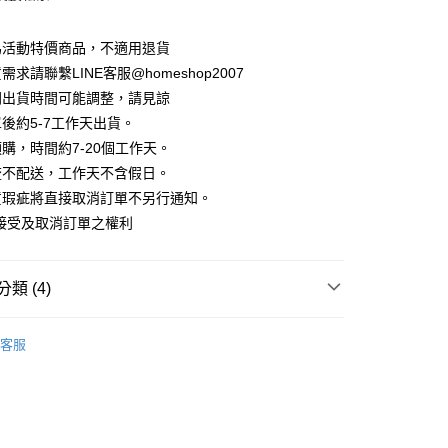
華商業銀行
兆豐國際商業銀行
業儲蓄銀行
台北富邦商業銀行
業銀行
彰化商業銀行
小企業銀行
台中商業銀行
庫商業銀行
第一商業銀行
華商業銀行
兆豐國際商業銀行
業儲蓄銀行
台北富邦商業銀行
台灣）商業銀行
華泰商業銀行
為活動特價商品，不適用退貨
業銀行
彰化商業銀行
小企業銀行
台中商業銀行
華商業銀行
兆豐國際商業銀行
業銀行
遠東國際商業銀行
業儲蓄銀行
台北富邦商業銀行
求請聯繫LINE客服@homeshop2007
台灣）商業銀行
華泰商業銀行
小企業銀行
台中商業銀行
業銀行
永豐商業銀行
際商業銀行
臺灣中小企業銀行
業銀行
遠東國際商業銀行
間出貨時間可能調整，請見諒
台灣）商業銀行
華泰商業銀行
業銀行
星展（台灣）商業銀行
業銀行
匯豐（台灣）商業銀行
業銀行
永豐商業銀行
後約5-7工作天出貨。
業銀行
遠東國際商業銀行
際商業銀行
中國信託商業銀行
業銀行
聯邦商業銀行
業銀行
星展（台灣）商業銀行
業銀行
永豐商業銀行
購，時間約7-20個工作天。
天信用卡公司
際商業銀行
元大商業銀行
際商業銀行
中國信託商業銀行
業銀行
星展（台灣）商業銀行
流不配送，工作天不含假日。
業銀行
玉山商業銀行
天信用卡公司
分期
際商業銀行
中國信託商業銀行
台灣）商業銀行
台新國際商業銀行
貨瑕疵將直接取消訂單不另行通知。
天信用卡公司
託商業銀行
台灣樂天信用卡公司
接受及取消訂單之權利
你分期使用說明】
享後付
由台灣大哥大提供，台灣大哥大用戶可立即使用無須另外申請。
式選擇「大哥付你分期」，訂單成立後會自動跳轉到大哥付的交易
證手機門號後，選擇欲分期的期數、繳款截止日，確認付款後即
FTEE先享後付」】
類 (4)
。
先享後付是「在收到商品之後才付款」的支付方式。 讓您購物簡單
准額度、可分期數及費用金額請依後續交易確認頁面所載為準。
心！
｜長褲
立30分鐘內，如未前往確認交易或遇審核未通過，訂單將自動取
：不需註冊會員、不需綁卡、不需儲值。
客服
「轉專審核」未通過狀況，表示未達大哥付你分期系統評分，恕
：只要手機號碼，簡訊認證，即可結帳。
HOP ‧ 品牌全系列
｜下身
評估內容。
：先確認商品／服務後，再付款。
式說明】
｜時髦職場 ‧ 上班穿搭
家取貨
項不併入電信帳單，「大哥付你分期」於每月結算日後寄送繳費提
EE先享後付」結帳流程】
試好運價666起
方式選擇「AFTEE先享後付」後，將跳轉至「AFTEE先享後
訊連結打開帳單後，可選擇「超商條碼／台灣大直營門市／銀行轉
頁面，進行簡訊認證並確認金額後，即可完成結帳。