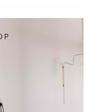
付／iPASS MONEY」等通路繳費。
爾富取貨
成立數日內，您將收到繳費通知簡訊。
費通知簡訊後14天內，點擊此簡訊中的連結，可透過四大超商
項】
網路銀行／等多元方式進行付款，方視為交易完成。
係由「台灣大哥大股份有限公司」（以下簡稱本公司）所提供，讓
：結帳手續完成當下不需立刻繳費，但若您需要取消訂單，請聯
1取貨
易時，得透過本服務購買商品或服務，並由商店將買賣／分期付
的店家。未經商家同意取消之訂單仍視為有效，需透過AFTEE
金債權讓與本公司後，依約使用本公司帳單繳交帳款。
繳納相關費用。
意付款使用「大哥付你分期」之契約關係目的，商店將以您的個人
否成功請以「AFTEE先享後付 」之結帳頁面顯示為準，若有關於
含姓名、電話或地址）提供予台灣大哥大進項蒐集、處理及利
功／繳費後需取消欲退款等相關疑問，請聯繫「AFTEE先享後
宅配
公司與您本人進行分期帳單所需資料之確認、核對及更正。
援中心」
https://netprotections.freshdesk.com/support/home
戶服務條款，請詳閱以下連結：
https://oppay.tw/userRule
項】
市自取
恩沛科技股份有限公司提供之「AFTEE先享後付」服務完成之
依本服務之必要範圍內提供個人資料，並將交易相關給付款項請
0，滿NT$1,500(含以上)免運費
讓予恩沛科技股份有限公司。
個人資料處理事宜，請瀏覽以下網址：
配送
查看運費
ee.tw/terms/#terms3
年的使用者請事先徵得法定代理人或監護人之同意方可使用
E先享後付」，若未經同意申辦者引起之損失，本公司不負相關責
AFTEE先享後付」時，將依據個別帳號之用戶狀況，依本公司
核予不同之上限額度；若仍有額度不足之情形，本公司將視審查
用戶進行身份認證。
一人註冊多個帳號或使用他人資訊註冊。若發現惡意使用之情
科技股份有限公司將有權停止該用戶之使用額度並採取法律行