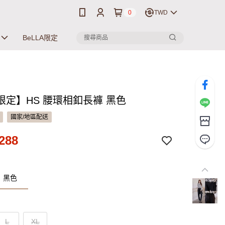
0
TWD
BeLLA限定
限定】HS 腰環相釦長褲 黑色
國家/地區配送
288
：黑色
L
XL