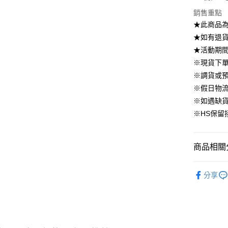
國泰世
上海商
華南商
銷售重點
臺灣中
合作金
LINE Pay
國泰世
上海商
匯豐（
★此商品
華南商
臺灣中
國泰世
聯邦商
Apple Pay
上海商
★如有退貨需
匯豐（
臺灣中
元大商
兆豐國
聯邦商
★活動期
匯豐（
街口支付
玉山商
台中商
元大商
※現貨下單
聯邦商
台新國
華泰商
玉山商
悠遊付
元大商
※調貨或預
台灣樂
遠東國
台新國
玉山商
※假日物
永豐商
台灣樂
大哥付你
台新國
星展（
※如遇缺
相關說明
台灣樂
中國信
※HS保留
【大哥付
AFTEE先
1.本服務
2.付款方
相關說明
流程，驗
【關於「A
商品相關分
ATM付款
完成交易
AFTEE
3.實際核
便利好安
▹下身
4.訂單成
１．簡單
分享
消。如遇
２．便利
▹HOMES
運送方式
無法說明
３．安心
【繳款方
▹獨家企劃
付款後全
1.分期款
【「AFT
醒簡訊。
免運費
🔥 上班面
１．於結帳
2.透過簡
付」結帳