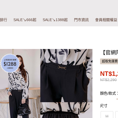
排行
SALE↘666起
SALE↘1388起
門市資訊
會員相關權益
【官網
超取免運費
NT$1,
NT$2,290
顏色/款式
尺寸
M