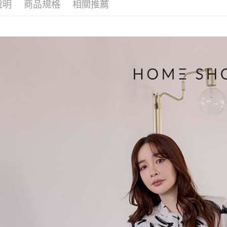
說明
商品規格
相關推薦
帳／街口支
付款後萊
２．訂單
３．收到繳
免運費
【注意事
／ATM／
1.本服務
※ 請注意
付款後7-1
用戶於交
絡購買商品
款買賣價
先享後付
免運費
2.基於同
※ 交易是
資料（包
是否繳費成
一般商品
用，由本
付客戶支
免運費
3.完整用
【注意事
付款後門
１．透過由
交易，需
每筆NT$8
求債權轉
２．關於
國家/地區
https://aft
３．未成
「AFTE
任。
４．使用「
即時審查
結果請求
５．嚴禁
形，恩沛
動。