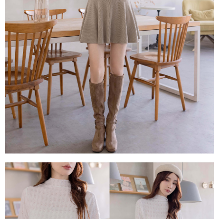
每筆NT$80，滿NT$1,500(含以上)免運費
易，需依本服務之必要範圍內提供個人資料，並將交易相關給付款項請求債
權轉讓予恩沛科技股份有限公司。
國家/地區配送
查看運費
２．關於個人資料處理事宜，請瀏覽以下網址：
https://aftee.tw/terms/#terms3
３．未成年的使用者請事先徵得法定代理人或監護人之同意方可使用
「AFTEE先享後付」，若未經同意申辦者引起之損失，本公司不負相關責
任。
４．使用「AFTEE先享後付」時，將依據個別帳號之用戶狀況，依本公司即
時審查核予不同之上限額度；若仍有額度不足之情形，本公司將視審查結果
請求用戶進行身份認證。
５．嚴禁一人註冊多個帳號或使用他人資訊註冊。若發現惡意使用之情形，
恩沛科技股份有限公司將有權停止該用戶之使用額度並採取法律行動。