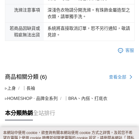
洗滌注意事項
深淺色衣物請分開洗滌。有珠飾金屬造型之
衣類，請單獨手洗。
若商品因缺貨或
系統將直接取消訂單，恕不另行通知，敬請
瑕疵無法出貨
見諒。
客服
商品相關分類 (6)
查看全部
▹上身
｜長袖
▹HOMESHOP ‧ 品牌全系列
｜BRA、內搭、打底衣
本分類熱銷
全站排行
本網站中使用 cookie，欲查詢有關本網站使用 cookie 方式之詳情，及若您不希
熱門標籤
望在電腦上使用 cookie 時應如何變更電腦的 cookie 設定，請參閱本網站「
隱私