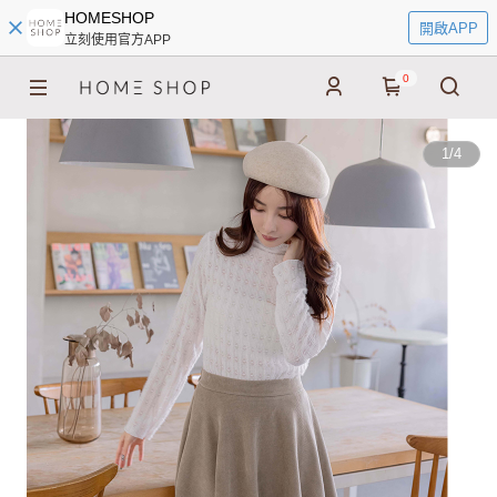
HOMESHOP
開啟APP
立刻使用官方APP
0
1
/
4