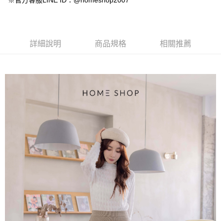
※官方客服LINE ID：@homeshop2007
【大哥付你分期使用說明】
AFTEE先享後付
1.本服務由台灣大哥大提供，台灣大哥大用戶可立即使用無須另外申請。
2.付款方式選擇「大哥付你分期」，訂單成立後會自動跳轉到大哥付的交易
相關說明
流程，驗證手機門號後，選擇欲分期的期數、繳款截止日，確認付款後即完
【關於「AFTEE先享後付」】
成交易。
ATM付款
AFTEE先享後付是「在收到商品之後才付款」的支付方式。 讓您購物簡單
詳細說明
商品規格
相關推薦
3.實際核准額度、可分期數及費用金額請依後續交易確認頁面所載為準。
便利好安心！
4.訂單成立30分鐘內，如未前往確認交易或遇審核未通過，訂單將自動取
１．簡單：不需註冊會員、不需綁卡、不需儲值。
運送方式
消。如遇「轉專審核」未通過狀況，表示未達大哥付你分期系統評分，恕無
２．便利：只要手機號碼，簡訊認證，即可結帳。
法說明評估內容。
３．安心：先確認商品／服務後，再付款。
付款後全家取貨
【繳款方式說明】
1.分期款項不併入電信帳單，「大哥付你分期」於每月結算日後寄送繳費提
免運費
【「AFTEE先享後付」結帳流程】
醒簡訊。
１．於結帳方式選擇「AFTEE先享後付」後，將跳轉至「AFTEE先享後付」
2.透過簡訊連結打開帳單後，可選擇「超商條碼／台灣大直營門市／銀行轉
付款後萊爾富取貨
結帳頁面，進行簡訊認證並確認金額後，即可完成結帳。
帳／街口支付／iPASS MONEY」等通路繳費。
２．訂單成立數日內，您將收到繳費通知簡訊。
免運費
３．收到繳費通知簡訊後14天內，點擊此簡訊中的連結，可透過四大超商／
【注意事項】
ATM／網路銀行／等多元方式進行付款，方視為交易完成。
付款後7-11取貨
1.本服務係由「台灣大哥大股份有限公司」（以下簡稱本公司）所提供，讓
※ 請注意：結帳手續完成當下不需立刻繳費，但若您需要取消訂單，請聯絡
用戶於交易時，得透過本服務購買商品或服務，並由商店將買賣／分期付款
免運費
購買商品的店家。未經商家同意取消之訂單仍視為有效，需透過AFTEE先享
買賣價金債權讓與本公司後，依約使用本公司帳單繳交帳款。
後付繳納相關費用。
2.基於同意付款使用「大哥付你分期」之契約關係目的，商店將以您的個人
一般商品宅配
※ 交易是否成功請以「AFTEE先享後付 」之結帳頁面顯示為準，若有關於
資料（包含姓名、電話或地址）提供予台灣大哥大進項蒐集、處理及利用，
是否繳費成功／繳費後需取消欲退款等相關疑問，請聯繫「AFTEE先享後付
免運費
由本公司與您本人進行分期帳單所需資料之確認、核對及更正。
客戶支援中心」
https://netprotections.freshdesk.com/support/home
3.完整用戶服務條款，請詳閱以下連結：
https://oppay.tw/userRule
付款後門市自取
【注意事項】
１．透過由恩沛科技股份有限公司提供之「AFTEE先享後付」服務完成之交