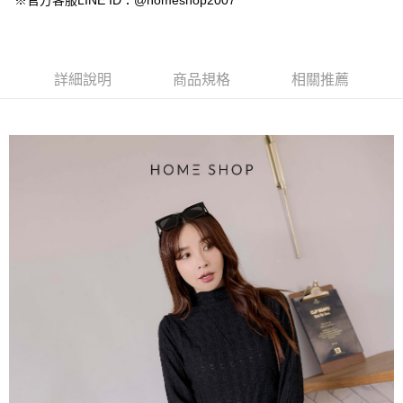
※官方客服LINE ID：@homeshop2007
【大哥付你分期使用說明】
AFTEE先享後付
1.本服務由台灣大哥大提供，台灣大哥大用戶可立即使用無須另外申請。
2.付款方式選擇「大哥付你分期」，訂單成立後會自動跳轉到大哥付的交易
相關說明
流程，驗證手機門號後，選擇欲分期的期數、繳款截止日，確認付款後即完
【關於「AFTEE先享後付」】
成交易。
ATM付款
AFTEE先享後付是「在收到商品之後才付款」的支付方式。 讓您購物簡單
詳細說明
商品規格
相關推薦
3.實際核准額度、可分期數及費用金額請依後續交易確認頁面所載為準。
便利好安心！
4.訂單成立30分鐘內，如未前往確認交易或遇審核未通過，訂單將自動取
１．簡單：不需註冊會員、不需綁卡、不需儲值。
運送方式
消。如遇「轉專審核」未通過狀況，表示未達大哥付你分期系統評分，恕無
２．便利：只要手機號碼，簡訊認證，即可結帳。
法說明評估內容。
３．安心：先確認商品／服務後，再付款。
付款後全家取貨
【繳款方式說明】
1.分期款項不併入電信帳單，「大哥付你分期」於每月結算日後寄送繳費提
免運費
【「AFTEE先享後付」結帳流程】
醒簡訊。
１．於結帳方式選擇「AFTEE先享後付」後，將跳轉至「AFTEE先享後付」
2.透過簡訊連結打開帳單後，可選擇「超商條碼／台灣大直營門市／銀行轉
付款後萊爾富取貨
結帳頁面，進行簡訊認證並確認金額後，即可完成結帳。
帳／街口支付／iPASS MONEY」等通路繳費。
２．訂單成立數日內，您將收到繳費通知簡訊。
免運費
３．收到繳費通知簡訊後14天內，點擊此簡訊中的連結，可透過四大超商／
【注意事項】
ATM／網路銀行／等多元方式進行付款，方視為交易完成。
付款後7-11取貨
1.本服務係由「台灣大哥大股份有限公司」（以下簡稱本公司）所提供，讓
※ 請注意：結帳手續完成當下不需立刻繳費，但若您需要取消訂單，請聯絡
用戶於交易時，得透過本服務購買商品或服務，並由商店將買賣／分期付款
免運費
購買商品的店家。未經商家同意取消之訂單仍視為有效，需透過AFTEE先享
買賣價金債權讓與本公司後，依約使用本公司帳單繳交帳款。
後付繳納相關費用。
2.基於同意付款使用「大哥付你分期」之契約關係目的，商店將以您的個人
一般商品宅配
※ 交易是否成功請以「AFTEE先享後付 」之結帳頁面顯示為準，若有關於
資料（包含姓名、電話或地址）提供予台灣大哥大進項蒐集、處理及利用，
是否繳費成功／繳費後需取消欲退款等相關疑問，請聯繫「AFTEE先享後付
免運費
由本公司與您本人進行分期帳單所需資料之確認、核對及更正。
客戶支援中心」
https://netprotections.freshdesk.com/support/home
3.完整用戶服務條款，請詳閱以下連結：
https://oppay.tw/userRule
付款後門市自取
【注意事項】
１．透過由恩沛科技股份有限公司提供之「AFTEE先享後付」服務完成之交