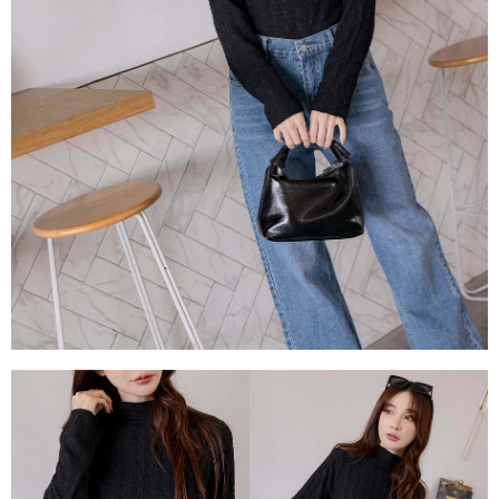
每筆NT$80，滿NT$1,500(含以上)免運費
易，需依本服務之必要範圍內提供個人資料，並將交易相關給付款項請求債
權轉讓予恩沛科技股份有限公司。
國家/地區配送
查看運費
２．關於個人資料處理事宜，請瀏覽以下網址：
https://aftee.tw/terms/#terms3
３．未成年的使用者請事先徵得法定代理人或監護人之同意方可使用
「AFTEE先享後付」，若未經同意申辦者引起之損失，本公司不負相關責
任。
４．使用「AFTEE先享後付」時，將依據個別帳號之用戶狀況，依本公司即
時審查核予不同之上限額度；若仍有額度不足之情形，本公司將視審查結果
請求用戶進行身份認證。
５．嚴禁一人註冊多個帳號或使用他人資訊註冊。若發現惡意使用之情形，
恩沛科技股份有限公司將有權停止該用戶之使用額度並採取法律行動。