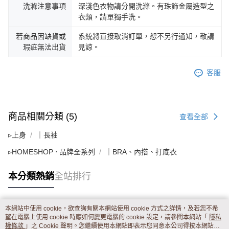
洗滌注意事項
深淺色衣物請分開洗滌。有珠飾金屬造型之
衣類，請單獨手洗。
若商品因缺貨或
系統將直接取消訂單，恕不另行通知，敬請
瑕疵無法出貨
見諒。
客服
商品相關分類 (5)
查看全部
▹上身
｜長袖
▹HOMESHOP ‧ 品牌全系列
｜BRA、內搭、打底衣
本分類熱銷
全站排行
本網站中使用 cookie，欲查詢有關本網站使用 cookie 方式之詳情，及若您不希
熱門標籤
望在電腦上使用 cookie 時應如何變更電腦的 cookie 設定，請參閱本網站「
隱私
權條款
」之 Cookie 聲明。您繼續使用本網站即表示您同意本公司得按本網站使