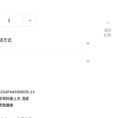
清除
紀錄
送方式
費
次付款
期付款
0 利率 每期
NT$630
21家銀行
G4FA40389025-13
0 利率 每期
NT$315
21家銀行
庫商業銀行
第一商業銀行
波領斜邊上衣 淺藍
業銀行
彰化商業銀行
 0 利率 每期
NT$157
21家銀行
聚酯纖維
庫商業銀行
第一商業銀行
業儲蓄銀行
台北富邦商業銀行
業銀行
彰化商業銀行
 0 利率 每期
NT$78
20家銀行
庫商業銀行
第一商業銀行
華商業銀行
兆豐國際商業銀行
業儲蓄銀行
台北富邦商業銀行