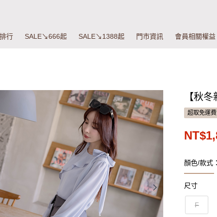
排行
SALE↘666起
SALE↘1388起
門市資訊
會員相關權益
【秋冬
超取免運費
NT$1,
顏色/款式
尺寸
F