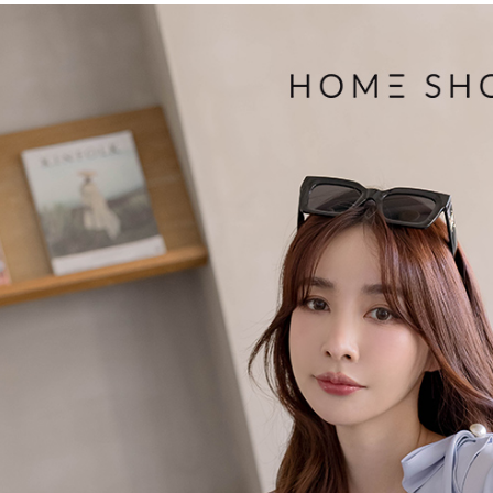
３．收到繳
免運費
【注意事
／ATM／
1.本服務
※ 請注意
付款後7-1
用戶於交
絡購買商品
款買賣價
先享後付
免運費
2.基於同
※ 交易是
資料（包
是否繳費成
一般商品
用，由本
付客戶支
免運費
3.完整用
【注意事
付款後門
１．透過由
交易，需
每筆NT$8
求債權轉
２．關於
國家/地區
https://aft
３．未成
「AFTE
任。
４．使用「
即時審查
結果請求
５．嚴禁
形，恩沛
動。