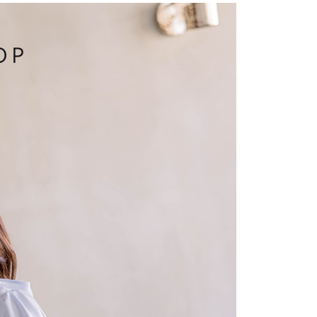
費通知簡訊後14天內，點擊此簡訊中的連結，可透過四大超商
項】
網路銀行／等多元方式進行付款，方視為交易完成。
係由「台灣大哥大股份有限公司」（以下簡稱本公司）所提供，讓
：結帳手續完成當下不需立刻繳費，但若您需要取消訂單，請聯
1取貨
易時，得透過本服務購買商品或服務，並由商店將買賣／分期付
的店家。未經商家同意取消之訂單仍視為有效，需透過AFTEE
金債權讓與本公司後，依約使用本公司帳單繳交帳款。
繳納相關費用。
意付款使用「大哥付你分期」之契約關係目的，商店將以您的個人
否成功請以「AFTEE先享後付 」之結帳頁面顯示為準，若有關於
含姓名、電話或地址）提供予台灣大哥大進項蒐集、處理及利
功／繳費後需取消欲退款等相關疑問，請聯繫「AFTEE先享後
宅配
公司與您本人進行分期帳單所需資料之確認、核對及更正。
援中心」
https://netprotections.freshdesk.com/support/home
戶服務條款，請詳閱以下連結：
https://oppay.tw/userRule
項】
市自取
恩沛科技股份有限公司提供之「AFTEE先享後付」服務完成之
依本服務之必要範圍內提供個人資料，並將交易相關給付款項請
0，滿NT$1,500(含以上)免運費
讓予恩沛科技股份有限公司。
個人資料處理事宜，請瀏覽以下網址：
配送
查看運費
ee.tw/terms/#terms3
年的使用者請事先徵得法定代理人或監護人之同意方可使用
E先享後付」，若未經同意申辦者引起之損失，本公司不負相關責
AFTEE先享後付」時，將依據個別帳號之用戶狀況，依本公司
核予不同之上限額度；若仍有額度不足之情形，本公司將視審查
用戶進行身份認證。
一人註冊多個帳號或使用他人資訊註冊。若發現惡意使用之情
科技股份有限公司將有權停止該用戶之使用額度並採取法律行