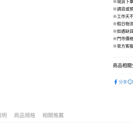
華南商
※現貨下單
臺灣中
合作金
LINE Pay
國泰世
上海商
匯豐（
※調貨或預
華南商
臺灣中
國泰世
聯邦商
Apple Pay
上海商
※工作天
匯豐（
臺灣中
元大商
兆豐國
聯邦商
※假日物
匯豐（
街口支付
玉山商
台中商
元大商
※如遇缺
聯邦商
台新國
華泰商
玉山商
悠遊付
元大商
※門市價
台灣樂
遠東國
台新國
玉山商
※官方客服LI
永豐商
台灣樂
大哥付你
台新國
星展（
相關說明
台灣樂
中國信
【大哥付
商品相關分
AFTEE先
1.本服務
2.付款方
相關說明
▹上身
流程，驗
【關於「A
分享
ATM付款
完成交易
AFTEE
▹HOMES
3.實際核
便利好安
4.訂單成
１．簡單
🔥 HS新
消。如遇
２．便利
運送方式
無法說明
３．安心
【繳款方
付款後全
說明
商品規格
相關推薦
1.分期款
【「AFT
醒簡訊。
免運費
１．於結帳
2.透過簡
付」結帳
帳／街口支
付款後萊
２．訂單