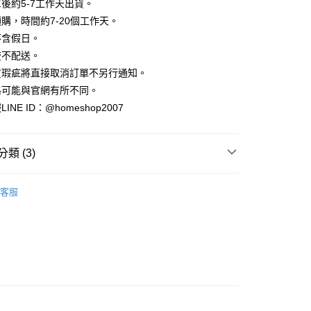
業銀行
彰化商業銀行
後約5-7工作天出貨。
小企業銀行
台中商業銀行
庫商業銀行
第一商業銀行
華商業銀行
兆豐國際商業銀行
業儲蓄銀行
台北富邦商業銀行
台灣）商業銀行
華泰商業銀行
購，時間約7-20個工作天。
業銀行
彰化商業銀行
小企業銀行
台中商業銀行
華商業銀行
兆豐國際商業銀行
業銀行
遠東國際商業銀行
業儲蓄銀行
台北富邦商業銀行
不含假日。
台灣）商業銀行
華泰商業銀行
小企業銀行
台中商業銀行
業銀行
永豐商業銀行
際商業銀行
臺灣中小企業銀行
業銀行
遠東國際商業銀行
流不配送。
台灣）商業銀行
華泰商業銀行
業銀行
星展（台灣）商業銀行
業銀行
匯豐（台灣）商業銀行
業銀行
永豐商業銀行
貨瑕疵將直接取消訂單不另行通知。
業銀行
遠東國際商業銀行
際商業銀行
中國信託商業銀行
業銀行
聯邦商業銀行
業銀行
星展（台灣）商業銀行
業銀行
永豐商業銀行
格可能與官網有所不同。
天信用卡公司
際商業銀行
元大商業銀行
際商業銀行
中國信託商業銀行
業銀行
星展（台灣）商業銀行
NE ID：@homeshop2007
業銀行
玉山商業銀行
天信用卡公司
分期
際商業銀行
中國信託商業銀行
台灣）商業銀行
台新國際商業銀行
天信用卡公司
託商業銀行
台灣樂天信用卡公司
你分期使用說明】
類 (3)
享後付
由台灣大哥大提供，台灣大哥大用戶可立即使用無須另外申請。
式選擇「大哥付你分期」，訂單成立後會自動跳轉到大哥付的交易
｜長袖
證手機門號後，選擇欲分期的期數、繳款截止日，確認付款後即
FTEE先享後付」】
客服
。
先享後付是「在收到商品之後才付款」的支付方式。 讓您購物簡單
HOP ‧ 品牌全系列
｜上身
准額度、可分期數及費用金額請依後續交易確認頁面所載為準。
心！
立30分鐘內，如未前往確認交易或遇審核未通過，訂單將自動取
：不需註冊會員、不需綁卡、不需儲值。
品79折起
「轉專審核」未通過狀況，表示未達大哥付你分期系統評分，恕
：只要手機號碼，簡訊認證，即可結帳。
評估內容。
：先確認商品／服務後，再付款。
式說明】
家取貨
項不併入電信帳單，「大哥付你分期」於每月結算日後寄送繳費提
EE先享後付」結帳流程】
方式選擇「AFTEE先享後付」後，將跳轉至「AFTEE先享後
訊連結打開帳單後，可選擇「超商條碼／台灣大直營門市／銀行轉
頁面，進行簡訊認證並確認金額後，即可完成結帳。
付／iPASS MONEY」等通路繳費。
爾富取貨
成立數日內，您將收到繳費通知簡訊。