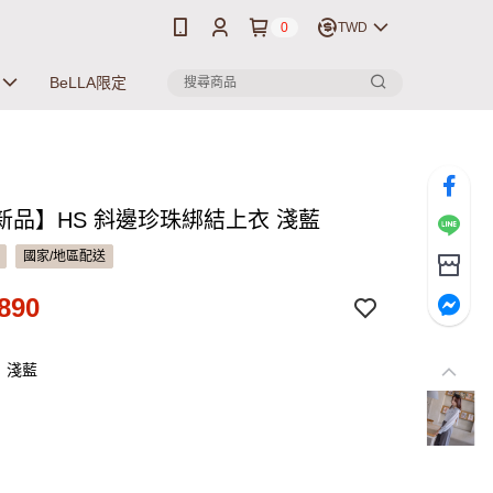
0
TWD
BeLLA限定
新品】HS 斜邊珍珠綁結上衣 淺藍
國家/地區配送
890
：淺藍