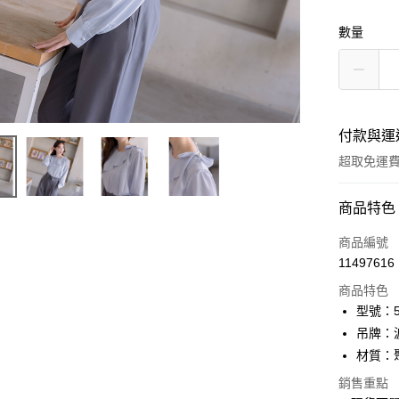
數量
付款與運
超取免運
付款方式
商品特色
信用卡一
商品編號
11497616
信用卡分
商品特色
3 期 
型號：52
6 期 
合作金
吊牌：
華南商
12 期
材質：
合作金
上海商
華南商
24 期
合作金
銷售重點
國泰世
上海商