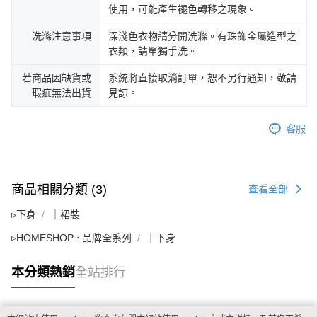
使用，可能產生褪色轉移之現象。
洗滌注意事項
深淺色衣物請分開洗滌。有珠飾金屬造型之
衣類，請單獨手洗。
若商品因缺貨或
系統將直接取消訂單，恕不另行通知，敬請
瑕疵無法出貨
見諒。
客服
商品相關分類 (3)
查看全部
▹下身
｜裙裝
▹HOMESHOP ‧ 品牌全系列
｜下身
本分類熱銷
全站排行