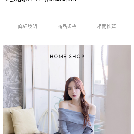
※官方客服LINE ID：@homeshop2007
【大哥付你分期使用說明】
AFTEE先享後付
1.本服務由台灣大哥大提供，台灣大哥大用戶可立即使用無須另外申請。
2.付款方式選擇「大哥付你分期」，訂單成立後會自動跳轉到大哥付的交易
相關說明
流程，驗證手機門號後，選擇欲分期的期數、繳款截止日，確認付款後即完
【關於「AFTEE先享後付」】
成交易。
ATM付款
AFTEE先享後付是「在收到商品之後才付款」的支付方式。 讓您購物簡單
詳細說明
商品規格
相關推薦
3.實際核准額度、可分期數及費用金額請依後續交易確認頁面所載為準。
便利好安心！
4.訂單成立30分鐘內，如未前往確認交易或遇審核未通過，訂單將自動取
１．簡單：不需註冊會員、不需綁卡、不需儲值。
運送方式
消。如遇「轉專審核」未通過狀況，表示未達大哥付你分期系統評分，恕無
２．便利：只要手機號碼，簡訊認證，即可結帳。
法說明評估內容。
３．安心：先確認商品／服務後，再付款。
付款後全家取貨
【繳款方式說明】
1.分期款項不併入電信帳單，「大哥付你分期」於每月結算日後寄送繳費提
免運費
【「AFTEE先享後付」結帳流程】
醒簡訊。
１．於結帳方式選擇「AFTEE先享後付」後，將跳轉至「AFTEE先享後付」
2.透過簡訊連結打開帳單後，可選擇「超商條碼／台灣大直營門市／銀行轉
付款後萊爾富取貨
結帳頁面，進行簡訊認證並確認金額後，即可完成結帳。
帳／街口支付／iPASS MONEY」等通路繳費。
２．訂單成立數日內，您將收到繳費通知簡訊。
免運費
３．收到繳費通知簡訊後14天內，點擊此簡訊中的連結，可透過四大超商／
【注意事項】
ATM／網路銀行／等多元方式進行付款，方視為交易完成。
付款後7-11取貨
1.本服務係由「台灣大哥大股份有限公司」（以下簡稱本公司）所提供，讓
※ 請注意：結帳手續完成當下不需立刻繳費，但若您需要取消訂單，請聯絡
用戶於交易時，得透過本服務購買商品或服務，並由商店將買賣／分期付款
免運費
購買商品的店家。未經商家同意取消之訂單仍視為有效，需透過AFTEE先享
買賣價金債權讓與本公司後，依約使用本公司帳單繳交帳款。
後付繳納相關費用。
2.基於同意付款使用「大哥付你分期」之契約關係目的，商店將以您的個人
一般商品宅配
※ 交易是否成功請以「AFTEE先享後付 」之結帳頁面顯示為準，若有關於
資料（包含姓名、電話或地址）提供予台灣大哥大進項蒐集、處理及利用，
是否繳費成功／繳費後需取消欲退款等相關疑問，請聯繫「AFTEE先享後付
免運費
由本公司與您本人進行分期帳單所需資料之確認、核對及更正。
客戶支援中心」
https://netprotections.freshdesk.com/support/home
3.完整用戶服務條款，請詳閱以下連結：
https://oppay.tw/userRule
付款後門市自取
【注意事項】
１．透過由恩沛科技股份有限公司提供之「AFTEE先享後付」服務完成之交