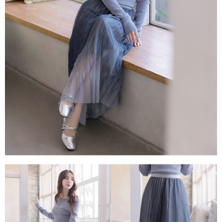
每筆NT$80，滿NT$1,500(含以上)免運費
易，需依本服務之必要範圍內提供個人資料，並將交易相關給付款項請求債
權轉讓予恩沛科技股份有限公司。
國家/地區配送
查看運費
２．關於個人資料處理事宜，請瀏覽以下網址：
https://aftee.tw/terms/#terms3
３．未成年的使用者請事先徵得法定代理人或監護人之同意方可使用
「AFTEE先享後付」，若未經同意申辦者引起之損失，本公司不負相關責
任。
４．使用「AFTEE先享後付」時，將依據個別帳號之用戶狀況，依本公司即
時審查核予不同之上限額度；若仍有額度不足之情形，本公司將視審查結果
請求用戶進行身份認證。
５．嚴禁一人註冊多個帳號或使用他人資訊註冊。若發現惡意使用之情形，
恩沛科技股份有限公司將有權停止該用戶之使用額度並採取法律行動。