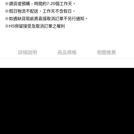
玉山商業銀行
星展（台灣）商業銀行
※調貨或預購，時間約7-20個工作天。
永豐商業銀行
玉山商業銀行
台灣樂天信用卡公司
大哥付你分期
台新國際商業銀行
中國信託商業銀行
※假日物流不配送，工作天不含假日。
星展（台灣）商業銀行
台新國際商業銀行
相關說明
台灣樂天信用卡公司
中國信託商業銀行
台灣樂天信用卡公司
※如遇缺貨瑕疵將直接取消訂單不另行通知。
【大哥付你分期使用說明】
AFTEE先享後付
※HS保留接受及取消訂單之權利
1.本服務由台灣大哥大提供，台灣大哥大用戶可立即使用無須另外申請。
2.付款方式選擇「大哥付你分期」，訂單成立後會自動跳轉到大哥付的交易
相關說明
流程，驗證手機門號後，選擇欲分期的期數、繳款截止日，確認付款後即完
【關於「AFTEE先享後付」】
成交易。
ATM付款
AFTEE先享後付是「在收到商品之後才付款」的支付方式。 讓您購物簡單
3.實際核准額度、可分期數及費用金額請依後續交易確認頁面所載為準。
便利好安心！
詳細說明
商品規格
相關推薦
4.訂單成立30分鐘內，如未前往確認交易或遇審核未通過，訂單將自動取
１．簡單：不需註冊會員、不需綁卡、不需儲值。
運送方式
消。如遇「轉專審核」未通過狀況，表示未達大哥付你分期系統評分，恕無
２．便利：只要手機號碼，簡訊認證，即可結帳。
法說明評估內容。
３．安心：先確認商品／服務後，再付款。
付款後全家取貨
【繳款方式說明】
1.分期款項不併入電信帳單，「大哥付你分期」於每月結算日後寄送繳費提
免運費
【「AFTEE先享後付」結帳流程】
醒簡訊。
１．於結帳方式選擇「AFTEE先享後付」後，將跳轉至「AFTEE先享後付」
2.透過簡訊連結打開帳單後，可選擇「超商條碼／台灣大直營門市／銀行轉
付款後萊爾富取貨
結帳頁面，進行簡訊認證並確認金額後，即可完成結帳。
帳／街口支付／iPASS MONEY」等通路繳費。
２．訂單成立數日內，您將收到繳費通知簡訊。
免運費
３．收到繳費通知簡訊後14天內，點擊此簡訊中的連結，可透過四大超商／
【注意事項】
ATM／網路銀行／等多元方式進行付款，方視為交易完成。
付款後7-11取貨
1.本服務係由「台灣大哥大股份有限公司」（以下簡稱本公司）所提供，讓
※ 請注意：結帳手續完成當下不需立刻繳費，但若您需要取消訂單，請聯絡
用戶於交易時，得透過本服務購買商品或服務，並由商店將買賣／分期付款
免運費
購買商品的店家。未經商家同意取消之訂單仍視為有效，需透過AFTEE先享
買賣價金債權讓與本公司後，依約使用本公司帳單繳交帳款。
後付繳納相關費用。
2.基於同意付款使用「大哥付你分期」之契約關係目的，商店將以您的個人
一般商品宅配
※ 交易是否成功請以「AFTEE先享後付 」之結帳頁面顯示為準，若有關於
資料（包含姓名、電話或地址）提供予台灣大哥大進項蒐集、處理及利用，
是否繳費成功／繳費後需取消欲退款等相關疑問，請聯繫「AFTEE先享後付
免運費
由本公司與您本人進行分期帳單所需資料之確認、核對及更正。