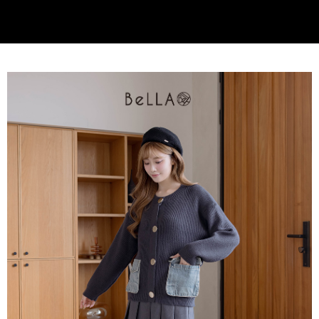
客戶支援中心」
https://netprotections.freshdesk.com/support/home
3.完整用戶服務條款，請詳閱以下連結：
https://oppay.tw/userRule
付款後門市自取
【注意事項】
１．透過由恩沛科技股份有限公司提供之「AFTEE先享後付」服務完成之交
每筆NT$80，滿NT$1,500(含以上)免運費
易，需依本服務之必要範圍內提供個人資料，並將交易相關給付款項請求債
權轉讓予恩沛科技股份有限公司。
國家/地區配送
查看運費
２．關於個人資料處理事宜，請瀏覽以下網址：
https://aftee.tw/terms/#terms3
３．未成年的使用者請事先徵得法定代理人或監護人之同意方可使用
「AFTEE先享後付」，若未經同意申辦者引起之損失，本公司不負相關責
任。
４．使用「AFTEE先享後付」時，將依據個別帳號之用戶狀況，依本公司即
時審查核予不同之上限額度；若仍有額度不足之情形，本公司將視審查結果
請求用戶進行身份認證。
５．嚴禁一人註冊多個帳號或使用他人資訊註冊。若發現惡意使用之情形，
恩沛科技股份有限公司將有權停止該用戶之使用額度並採取法律行動。