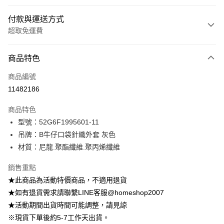
付款與運送方式
超取免運費
付款方式
商品特色
信用卡一次付款
商品編號
信用卡分期付款
11482186
3 期 0 利率 每期
NT$231
21家銀行
商品特色
6 期 0 利率 每期
NT$115
21家銀行
合作金庫商業銀行
第一商業銀行
型號：52G6F1995601-11
華南商業銀行
彰化商業銀行
12 期 0 利率 每期
NT$57
21家銀行
合作金庫商業銀行
第一商業銀行
吊牌：B牛仔口袋針織外套 灰色
上海商業儲蓄銀行
台北富邦商業銀行
華南商業銀行
彰化商業銀行
24 期 0 利率 每期
NT$28
20家銀行
合作金庫商業銀行
第一商業銀行
國泰世華商業銀行
兆豐國際商業銀行
材質：尼龍.聚酯纖維.聚丙烯纖維
上海商業儲蓄銀行
台北富邦商業銀行
華南商業銀行
彰化商業銀行
臺灣中小企業銀行
台中商業銀行
合作金庫商業銀行
第一商業銀行
LINE Pay
國泰世華商業銀行
兆豐國際商業銀行
上海商業儲蓄銀行
台北富邦商業銀行
銷售重點
匯豐（台灣）商業銀行
華泰商業銀行
華南商業銀行
彰化商業銀行
臺灣中小企業銀行
台中商業銀行
國泰世華商業銀行
兆豐國際商業銀行
聯邦商業銀行
遠東國際商業銀行
Apple Pay
上海商業儲蓄銀行
台北富邦商業銀行
★此商品為活動特價商品，不適用退貨
匯豐（台灣）商業銀行
華泰商業銀行
臺灣中小企業銀行
台中商業銀行
元大商業銀行
永豐商業銀行
兆豐國際商業銀行
臺灣中小企業銀行
★如有退貨需求請聯繫LINE客服@homeshop2007
聯邦商業銀行
遠東國際商業銀行
匯豐（台灣）商業銀行
華泰商業銀行
街口支付
玉山商業銀行
星展（台灣）商業銀行
台中商業銀行
匯豐（台灣）商業銀行
元大商業銀行
永豐商業銀行
★活動期間出貨時間可能調整，請見諒
聯邦商業銀行
遠東國際商業銀行
台新國際商業銀行
中國信託商業銀行
華泰商業銀行
聯邦商業銀行
玉山商業銀行
星展（台灣）商業銀行
悠遊付
※現貨下單後約5-7工作天出貨。
元大商業銀行
永豐商業銀行
台灣樂天信用卡公司
遠東國際商業銀行
元大商業銀行
台新國際商業銀行
中國信託商業銀行