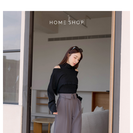
4.訂單成立30分鐘內，如未前往確認交易或遇審核未通過，訂單將自動取
１．簡單：不需註冊會員、不需綁卡、不需儲值。
運送方式
消。如遇「轉專審核」未通過狀況，表示未達大哥付你分期系統評分，恕無
２．便利：只要手機號碼，簡訊認證，即可結帳。
法說明評估內容。
３．安心：先確認商品／服務後，再付款。
付款後全家取貨
【繳款方式說明】
1.分期款項不併入電信帳單，「大哥付你分期」於每月結算日後寄送繳費提
免運費
【「AFTEE先享後付」結帳流程】
醒簡訊。
１．於結帳方式選擇「AFTEE先享後付」後，將跳轉至「AFTEE先享後付」
2.透過簡訊連結打開帳單後，可選擇「超商條碼／台灣大直營門市／銀行轉
付款後萊爾富取貨
結帳頁面，進行簡訊認證並確認金額後，即可完成結帳。
帳／街口支付／iPASS MONEY」等通路繳費。
２．訂單成立數日內，您將收到繳費通知簡訊。
免運費
３．收到繳費通知簡訊後14天內，點擊此簡訊中的連結，可透過四大超商／
【注意事項】
ATM／網路銀行／等多元方式進行付款，方視為交易完成。
付款後7-11取貨
1.本服務係由「台灣大哥大股份有限公司」（以下簡稱本公司）所提供，讓
※ 請注意：結帳手續完成當下不需立刻繳費，但若您需要取消訂單，請聯絡
用戶於交易時，得透過本服務購買商品或服務，並由商店將買賣／分期付款
免運費
購買商品的店家。未經商家同意取消之訂單仍視為有效，需透過AFTEE先享
買賣價金債權讓與本公司後，依約使用本公司帳單繳交帳款。
後付繳納相關費用。
2.基於同意付款使用「大哥付你分期」之契約關係目的，商店將以您的個人
一般商品宅配
※ 交易是否成功請以「AFTEE先享後付 」之結帳頁面顯示為準，若有關於
資料（包含姓名、電話或地址）提供予台灣大哥大進項蒐集、處理及利用，
是否繳費成功／繳費後需取消欲退款等相關疑問，請聯繫「AFTEE先享後付
免運費
由本公司與您本人進行分期帳單所需資料之確認、核對及更正。
客戶支援中心」
https://netprotections.freshdesk.com/support/home
3.完整用戶服務條款，請詳閱以下連結：
https://oppay.tw/userRule
付款後門市自取
【注意事項】
１．透過由恩沛科技股份有限公司提供之「AFTEE先享後付」服務完成之交
每筆NT$80，滿NT$1,500(含以上)免運費
易，需依本服務之必要範圍內提供個人資料，並將交易相關給付款項請求債
權轉讓予恩沛科技股份有限公司。
國家/地區配送
查看運費
２．關於個人資料處理事宜，請瀏覽以下網址：
https://aftee.tw/terms/#terms3
３．未成年的使用者請事先徵得法定代理人或監護人之同意方可使用
「AFTEE先享後付」，若未經同意申辦者引起之損失，本公司不負相關責