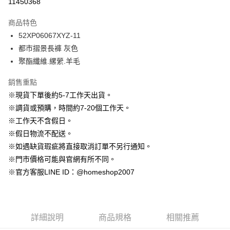
11450368
3 期 0 利率 每期
NT$796
21家銀行
商品特色
6 期 0 利率 每期
NT$398
21家銀行
合作金庫商業銀行
第一商業銀行
52XP06067XYZ-11
華南商業銀行
彰化商業銀行
12 期 0 利率 每期
NT$199
21家銀行
合作金庫商業銀行
第一商業銀行
都市摺景長褲 灰色
上海商業儲蓄銀行
台北富邦商業銀行
華南商業銀行
彰化商業銀行
24 期 0 利率 每期
NT$99
20家銀行
合作金庫商業銀行
第一商業銀行
國泰世華商業銀行
兆豐國際商業銀行
聚酯纖維.縲縈.羊毛
上海商業儲蓄銀行
台北富邦商業銀行
華南商業銀行
彰化商業銀行
臺灣中小企業銀行
台中商業銀行
合作金庫商業銀行
第一商業銀行
LINE Pay
國泰世華商業銀行
兆豐國際商業銀行
上海商業儲蓄銀行
台北富邦商業銀行
銷售重點
匯豐（台灣）商業銀行
華泰商業銀行
華南商業銀行
彰化商業銀行
臺灣中小企業銀行
台中商業銀行
國泰世華商業銀行
兆豐國際商業銀行
聯邦商業銀行
遠東國際商業銀行
Apple Pay
上海商業儲蓄銀行
台北富邦商業銀行
※現貨下單後約5-7工作天出貨。
匯豐（台灣）商業銀行
華泰商業銀行
臺灣中小企業銀行
台中商業銀行
元大商業銀行
永豐商業銀行
兆豐國際商業銀行
臺灣中小企業銀行
※調貨或預購，時間約7-20個工作天。
聯邦商業銀行
遠東國際商業銀行
匯豐（台灣）商業銀行
華泰商業銀行
街口支付
玉山商業銀行
星展（台灣）商業銀行
台中商業銀行
匯豐（台灣）商業銀行
元大商業銀行
永豐商業銀行
※工作天不含假日。
聯邦商業銀行
遠東國際商業銀行
台新國際商業銀行
中國信託商業銀行
華泰商業銀行
聯邦商業銀行
玉山商業銀行
星展（台灣）商業銀行
悠遊付
※假日物流不配送。
元大商業銀行
永豐商業銀行
台灣樂天信用卡公司
遠東國際商業銀行
元大商業銀行
台新國際商業銀行
中國信託商業銀行
玉山商業銀行
星展（台灣）商業銀行
※如遇缺貨瑕疵將直接取消訂單不另行通知。
永豐商業銀行
玉山商業銀行
台灣樂天信用卡公司
大哥付你分期
台新國際商業銀行
中國信託商業銀行
※門市價格可能與官網有所不同。
星展（台灣）商業銀行
台新國際商業銀行
相關說明
台灣樂天信用卡公司
中國信託商業銀行
台灣樂天信用卡公司
※官方客服LINE ID：@homeshop2007
【大哥付你分期使用說明】
AFTEE先享後付
1.本服務由台灣大哥大提供，台灣大哥大用戶可立即使用無須另外申請。
2.付款方式選擇「大哥付你分期」，訂單成立後會自動跳轉到大哥付的交易
相關說明
流程，驗證手機門號後，選擇欲分期的期數、繳款截止日，確認付款後即完
【關於「AFTEE先享後付」】
成交易。
ATM付款
AFTEE先享後付是「在收到商品之後才付款」的支付方式。 讓您購物簡單
詳細說明
商品規格
相關推薦
3.實際核准額度、可分期數及費用金額請依後續交易確認頁面所載為準。
便利好安心！