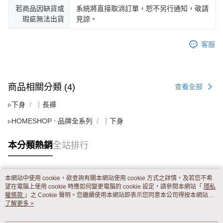
若商品因缺貨或
系統將直接取消訂單，恕不另行通知，敬請
瑕疵無法出貨
見諒。
客服
商品相關分類 (4)
查看全部
▹下身
｜長褲
▹HOMESHOP ‧ 品牌全系列
｜下身
本分類熱銷
全站排行
本網站中使用 cookie，欲查詢有關本網站使用 cookie 方式之詳情，及若您不希
熱門標籤
望在電腦上使用 cookie 時應如何變更電腦的 cookie 設定，請參閱本網站「
隱私
權條款
」之 Cookie 聲明。您繼續使用本網站即表示您同意本公司得按本網站使
用條款之 Cookie 聲明使用 cookie。
了解更多 >