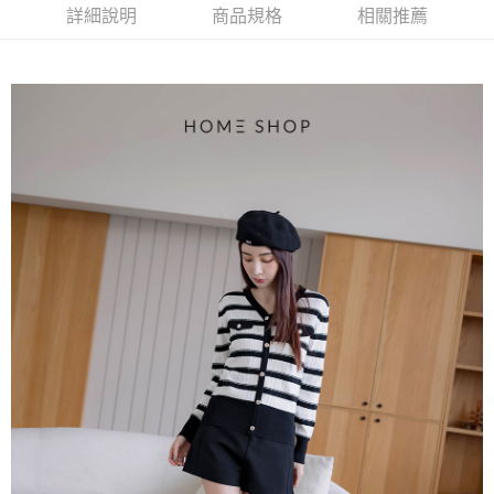
便利好安心！
詳細說明
商品規格
相關推薦
4.訂單成立30分鐘內，如未前往確認交易或遇審核未通過，訂單將自動取
１．簡單：不需註冊會員、不需綁卡、不需儲值。
運送方式
消。如遇「轉專審核」未通過狀況，表示未達大哥付你分期系統評分，恕無
２．便利：只要手機號碼，簡訊認證，即可結帳。
法說明評估內容。
３．安心：先確認商品／服務後，再付款。
付款後全家取貨
【繳款方式說明】
1.分期款項不併入電信帳單，「大哥付你分期」於每月結算日後寄送繳費提
免運費
【「AFTEE先享後付」結帳流程】
醒簡訊。
１．於結帳方式選擇「AFTEE先享後付」後，將跳轉至「AFTEE先享後付」
2.透過簡訊連結打開帳單後，可選擇「超商條碼／台灣大直營門市／銀行轉
付款後萊爾富取貨
結帳頁面，進行簡訊認證並確認金額後，即可完成結帳。
帳／街口支付／iPASS MONEY」等通路繳費。
２．訂單成立數日內，您將收到繳費通知簡訊。
免運費
３．收到繳費通知簡訊後14天內，點擊此簡訊中的連結，可透過四大超商／
【注意事項】
ATM／網路銀行／等多元方式進行付款，方視為交易完成。
付款後7-11取貨
1.本服務係由「台灣大哥大股份有限公司」（以下簡稱本公司）所提供，讓
※ 請注意：結帳手續完成當下不需立刻繳費，但若您需要取消訂單，請聯絡
用戶於交易時，得透過本服務購買商品或服務，並由商店將買賣／分期付款
免運費
購買商品的店家。未經商家同意取消之訂單仍視為有效，需透過AFTEE先享
買賣價金債權讓與本公司後，依約使用本公司帳單繳交帳款。
後付繳納相關費用。
2.基於同意付款使用「大哥付你分期」之契約關係目的，商店將以您的個人
一般商品宅配
※ 交易是否成功請以「AFTEE先享後付 」之結帳頁面顯示為準，若有關於
資料（包含姓名、電話或地址）提供予台灣大哥大進項蒐集、處理及利用，
是否繳費成功／繳費後需取消欲退款等相關疑問，請聯繫「AFTEE先享後付
免運費
由本公司與您本人進行分期帳單所需資料之確認、核對及更正。
客戶支援中心」
https://netprotections.freshdesk.com/support/home
3.完整用戶服務條款，請詳閱以下連結：
https://oppay.tw/userRule
付款後門市自取
【注意事項】
１．透過由恩沛科技股份有限公司提供之「AFTEE先享後付」服務完成之交
每筆NT$80，滿NT$1,500(含以上)免運費
易，需依本服務之必要範圍內提供個人資料，並將交易相關給付款項請求債
權轉讓予恩沛科技股份有限公司。
國家/地區配送
查看運費
２．關於個人資料處理事宜，請瀏覽以下網址：
https://aftee.tw/terms/#terms3
３．未成年的使用者請事先徵得法定代理人或監護人之同意方可使用