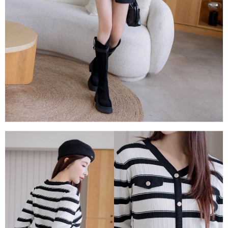
「AFTEE先享後付」，若未經同意申辦者引起之損失，本公司不負相關責
任。
４．使用「AFTEE先享後付」時，將依據個別帳號之用戶狀況，依本公司即
時審查核予不同之上限額度；若仍有額度不足之情形，本公司將視審查結果
請求用戶進行身份認證。
５．嚴禁一人註冊多個帳號或使用他人資訊註冊。若發現惡意使用之情形，
恩沛科技股份有限公司將有權停止該用戶之使用額度並採取法律行動。