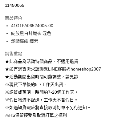
信用卡分期付款
11450065
3 期 0 利率 每期
NT$222
21家銀行
商品特色
6 期 0 利率 每期
NT$111
21家銀行
合作金庫商業銀行
第一商業銀行
41G1FA06524005-00
華南商業銀行
彰化商業銀行
12 期 0 利率 每期
NT$55
21家銀行
合作金庫商業銀行
第一商業銀行
綻放黑白針織衣 混色
上海商業儲蓄銀行
台北富邦商業銀行
華南商業銀行
彰化商業銀行
24 期 0 利率 每期
NT$27
20家銀行
合作金庫商業銀行
第一商業銀行
國泰世華商業銀行
兆豐國際商業銀行
聚酯纖維.縲縈
上海商業儲蓄銀行
台北富邦商業銀行
華南商業銀行
彰化商業銀行
臺灣中小企業銀行
台中商業銀行
合作金庫商業銀行
第一商業銀行
LINE Pay
國泰世華商業銀行
兆豐國際商業銀行
上海商業儲蓄銀行
台北富邦商業銀行
銷售重點
匯豐（台灣）商業銀行
華泰商業銀行
華南商業銀行
彰化商業銀行
臺灣中小企業銀行
台中商業銀行
國泰世華商業銀行
兆豐國際商業銀行
聯邦商業銀行
遠東國際商業銀行
Apple Pay
上海商業儲蓄銀行
台北富邦商業銀行
★此商品為活動特價商品，不適用退貨
匯豐（台灣）商業銀行
華泰商業銀行
臺灣中小企業銀行
台中商業銀行
元大商業銀行
永豐商業銀行
兆豐國際商業銀行
臺灣中小企業銀行
★如有退貨需求請聯繫LINE客服@homeshop2007
聯邦商業銀行
遠東國際商業銀行
匯豐（台灣）商業銀行
華泰商業銀行
街口支付
玉山商業銀行
星展（台灣）商業銀行
台中商業銀行
匯豐（台灣）商業銀行
元大商業銀行
永豐商業銀行
★活動期間出貨時間可能調整，請見諒
聯邦商業銀行
遠東國際商業銀行
台新國際商業銀行
中國信託商業銀行
華泰商業銀行
聯邦商業銀行
玉山商業銀行
星展（台灣）商業銀行
悠遊付
※現貨下單後約5-7工作天出貨。
元大商業銀行
永豐商業銀行
台灣樂天信用卡公司
遠東國際商業銀行
元大商業銀行
台新國際商業銀行
中國信託商業銀行
玉山商業銀行
星展（台灣）商業銀行
※調貨或預購，時間約7-20個工作天。
永豐商業銀行
玉山商業銀行
台灣樂天信用卡公司
大哥付你分期
台新國際商業銀行
中國信託商業銀行
※假日物流不配送，工作天不含假日。
星展（台灣）商業銀行
台新國際商業銀行
相關說明
台灣樂天信用卡公司
中國信託商業銀行
台灣樂天信用卡公司
※如遇缺貨瑕疵將直接取消訂單不另行通知。
【大哥付你分期使用說明】
AFTEE先享後付
※HS保留接受及取消訂單之權利
1.本服務由台灣大哥大提供，台灣大哥大用戶可立即使用無須另外申請。
2.付款方式選擇「大哥付你分期」，訂單成立後會自動跳轉到大哥付的交易
相關說明
流程，驗證手機門號後，選擇欲分期的期數、繳款截止日，確認付款後即完
【關於「AFTEE先享後付」】
成交易。
ATM付款
AFTEE先享後付是「在收到商品之後才付款」的支付方式。 讓您購物簡單
3.實際核准額度、可分期數及費用金額請依後續交易確認頁面所載為準。