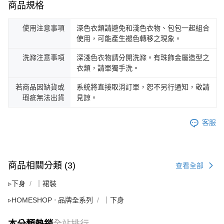
商品規格
使用注意事項
深色衣類請避免和淺色衣物、包包一起組合
使用，可能產生褪色轉移之現象。
洗滌注意事項
深淺色衣物請分開洗滌。有珠飾金屬造型之
衣類，請單獨手洗。
若商品因缺貨或
系統將直接取消訂單，恕不另行通知，敬請
瑕疵無法出貨
見諒。
客服
商品相關分類 (3)
查看全部
▹下身
｜裙裝
▹HOMESHOP ‧ 品牌全系列
｜下身