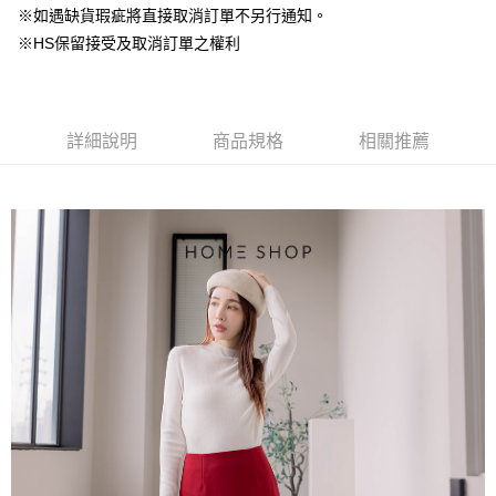
台灣樂天信用卡公司
中國信託商業銀行
台灣樂天信用卡公司
※如遇缺貨瑕疵將直接取消訂單不另行通知。
【大哥付你分期使用說明】
AFTEE先享後付
※HS保留接受及取消訂單之權利
1.本服務由台灣大哥大提供，台灣大哥大用戶可立即使用無須另外申請。
2.付款方式選擇「大哥付你分期」，訂單成立後會自動跳轉到大哥付的交易
相關說明
流程，驗證手機門號後，選擇欲分期的期數、繳款截止日，確認付款後即完
【關於「AFTEE先享後付」】
成交易。
ATM付款
AFTEE先享後付是「在收到商品之後才付款」的支付方式。 讓您購物簡單
3.實際核准額度、可分期數及費用金額請依後續交易確認頁面所載為準。
便利好安心！
詳細說明
商品規格
相關推薦
4.訂單成立30分鐘內，如未前往確認交易或遇審核未通過，訂單將自動取
１．簡單：不需註冊會員、不需綁卡、不需儲值。
運送方式
消。如遇「轉專審核」未通過狀況，表示未達大哥付你分期系統評分，恕無
２．便利：只要手機號碼，簡訊認證，即可結帳。
法說明評估內容。
３．安心：先確認商品／服務後，再付款。
付款後全家取貨
【繳款方式說明】
1.分期款項不併入電信帳單，「大哥付你分期」於每月結算日後寄送繳費提
免運費
【「AFTEE先享後付」結帳流程】
醒簡訊。
１．於結帳方式選擇「AFTEE先享後付」後，將跳轉至「AFTEE先享後付」
2.透過簡訊連結打開帳單後，可選擇「超商條碼／台灣大直營門市／銀行轉
付款後萊爾富取貨
結帳頁面，進行簡訊認證並確認金額後，即可完成結帳。
帳／街口支付／iPASS MONEY」等通路繳費。
２．訂單成立數日內，您將收到繳費通知簡訊。
免運費
３．收到繳費通知簡訊後14天內，點擊此簡訊中的連結，可透過四大超商／
【注意事項】
ATM／網路銀行／等多元方式進行付款，方視為交易完成。
付款後7-11取貨
1.本服務係由「台灣大哥大股份有限公司」（以下簡稱本公司）所提供，讓
※ 請注意：結帳手續完成當下不需立刻繳費，但若您需要取消訂單，請聯絡
用戶於交易時，得透過本服務購買商品或服務，並由商店將買賣／分期付款
免運費
購買商品的店家。未經商家同意取消之訂單仍視為有效，需透過AFTEE先享
買賣價金債權讓與本公司後，依約使用本公司帳單繳交帳款。
後付繳納相關費用。
2.基於同意付款使用「大哥付你分期」之契約關係目的，商店將以您的個人
一般商品宅配
※ 交易是否成功請以「AFTEE先享後付 」之結帳頁面顯示為準，若有關於
資料（包含姓名、電話或地址）提供予台灣大哥大進項蒐集、處理及利用，
是否繳費成功／繳費後需取消欲退款等相關疑問，請聯繫「AFTEE先享後付
免運費
由本公司與您本人進行分期帳單所需資料之確認、核對及更正。
客戶支援中心」
https://netprotections.freshdesk.com/support/home
3.完整用戶服務條款，請詳閱以下連結：
https://oppay.tw/userRule
付款後門市自取
【注意事項】