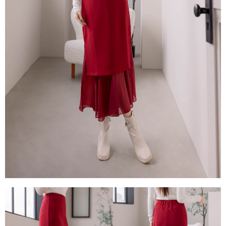
１．透過由恩沛科技股份有限公司提供之「AFTEE先享後付」服務完成之交
每筆NT$80，滿NT$1,500(含以上)免運費
易，需依本服務之必要範圍內提供個人資料，並將交易相關給付款項請求債
權轉讓予恩沛科技股份有限公司。
國家/地區配送
查看運費
２．關於個人資料處理事宜，請瀏覽以下網址：
https://aftee.tw/terms/#terms3
３．未成年的使用者請事先徵得法定代理人或監護人之同意方可使用
「AFTEE先享後付」，若未經同意申辦者引起之損失，本公司不負相關責
任。
４．使用「AFTEE先享後付」時，將依據個別帳號之用戶狀況，依本公司即
時審查核予不同之上限額度；若仍有額度不足之情形，本公司將視審查結果
請求用戶進行身份認證。
５．嚴禁一人註冊多個帳號或使用他人資訊註冊。若發現惡意使用之情形，
恩沛科技股份有限公司將有權停止該用戶之使用額度並採取法律行動。