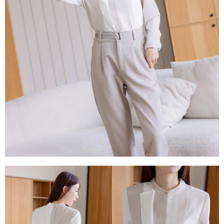
每筆NT$80，滿NT$1,500(含以上)免運費
易，需依本服務之必要範圍內提供個人資料，並將交易相關給付款項請求債
權轉讓予恩沛科技股份有限公司。
國家/地區配送
查看運費
２．關於個人資料處理事宜，請瀏覽以下網址：
https://aftee.tw/terms/#terms3
３．未成年的使用者請事先徵得法定代理人或監護人之同意方可使用
「AFTEE先享後付」，若未經同意申辦者引起之損失，本公司不負相關責
任。
４．使用「AFTEE先享後付」時，將依據個別帳號之用戶狀況，依本公司即
時審查核予不同之上限額度；若仍有額度不足之情形，本公司將視審查結果
請求用戶進行身份認證。
５．嚴禁一人註冊多個帳號或使用他人資訊註冊。若發現惡意使用之情形，
恩沛科技股份有限公司將有權停止該用戶之使用額度並採取法律行動。