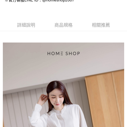
※官方客服LINE ID：@homeshop2007
【大哥付你分期使用說明】
AFTEE先享後付
1.本服務由台灣大哥大提供，台灣大哥大用戶可立即使用無須另外申請。
2.付款方式選擇「大哥付你分期」，訂單成立後會自動跳轉到大哥付的交易
相關說明
流程，驗證手機門號後，選擇欲分期的期數、繳款截止日，確認付款後即完
【關於「AFTEE先享後付」】
成交易。
ATM付款
AFTEE先享後付是「在收到商品之後才付款」的支付方式。 讓您購物簡單
詳細說明
商品規格
相關推薦
3.實際核准額度、可分期數及費用金額請依後續交易確認頁面所載為準。
便利好安心！
4.訂單成立30分鐘內，如未前往確認交易或遇審核未通過，訂單將自動取
１．簡單：不需註冊會員、不需綁卡、不需儲值。
運送方式
消。如遇「轉專審核」未通過狀況，表示未達大哥付你分期系統評分，恕無
２．便利：只要手機號碼，簡訊認證，即可結帳。
法說明評估內容。
３．安心：先確認商品／服務後，再付款。
付款後全家取貨
【繳款方式說明】
1.分期款項不併入電信帳單，「大哥付你分期」於每月結算日後寄送繳費提
免運費
【「AFTEE先享後付」結帳流程】
醒簡訊。
１．於結帳方式選擇「AFTEE先享後付」後，將跳轉至「AFTEE先享後付」
2.透過簡訊連結打開帳單後，可選擇「超商條碼／台灣大直營門市／銀行轉
付款後萊爾富取貨
結帳頁面，進行簡訊認證並確認金額後，即可完成結帳。
帳／街口支付／iPASS MONEY」等通路繳費。
２．訂單成立數日內，您將收到繳費通知簡訊。
免運費
３．收到繳費通知簡訊後14天內，點擊此簡訊中的連結，可透過四大超商／
【注意事項】
ATM／網路銀行／等多元方式進行付款，方視為交易完成。
付款後7-11取貨
1.本服務係由「台灣大哥大股份有限公司」（以下簡稱本公司）所提供，讓
※ 請注意：結帳手續完成當下不需立刻繳費，但若您需要取消訂單，請聯絡
用戶於交易時，得透過本服務購買商品或服務，並由商店將買賣／分期付款
免運費
購買商品的店家。未經商家同意取消之訂單仍視為有效，需透過AFTEE先享
買賣價金債權讓與本公司後，依約使用本公司帳單繳交帳款。
後付繳納相關費用。
2.基於同意付款使用「大哥付你分期」之契約關係目的，商店將以您的個人
一般商品宅配
※ 交易是否成功請以「AFTEE先享後付 」之結帳頁面顯示為準，若有關於
資料（包含姓名、電話或地址）提供予台灣大哥大進項蒐集、處理及利用，
是否繳費成功／繳費後需取消欲退款等相關疑問，請聯繫「AFTEE先享後付
免運費
由本公司與您本人進行分期帳單所需資料之確認、核對及更正。
客戶支援中心」
https://netprotections.freshdesk.com/support/home
3.完整用戶服務條款，請詳閱以下連結：
https://oppay.tw/userRule
付款後門市自取
【注意事項】
１．透過由恩沛科技股份有限公司提供之「AFTEE先享後付」服務完成之交