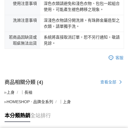
使用注意事項
深色衣類請避免和淺色衣物、包包一起組合
使用，可能產生褪色轉移之現象。
洗滌注意事項
深淺色衣物請分開洗滌。有珠飾金屬造型之
衣類，請單獨手洗。
若商品因缺貨或
系統將直接取消訂單，恕不另行通知，敬請
瑕疵無法出貨
見諒。
客服
商品相關分類 (4)
查看全部
▹上身
｜長袖
▹HOMESHOP ‧ 品牌全系列
｜上身
本分類熱銷
全站排行