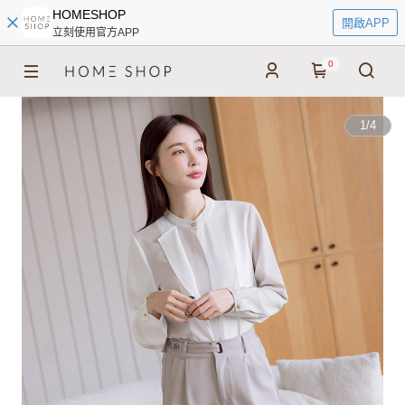
HOMESHOP
開啟APP
立刻使用官方APP
0
1
/
4