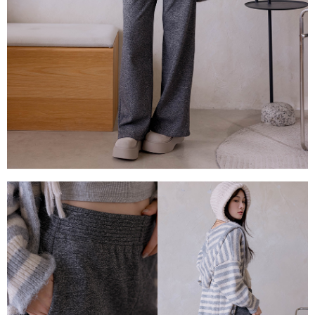
「AFTEE先享後付」，若未經同意申辦者引起之損失，本公司不負相關責
任。
４．使用「AFTEE先享後付」時，將依據個別帳號之用戶狀況，依本公司即
時審查核予不同之上限額度；若仍有額度不足之情形，本公司將視審查結果
請求用戶進行身份認證。
５．嚴禁一人註冊多個帳號或使用他人資訊註冊。若發現惡意使用之情形，
恩沛科技股份有限公司將有權停止該用戶之使用額度並採取法律行動。