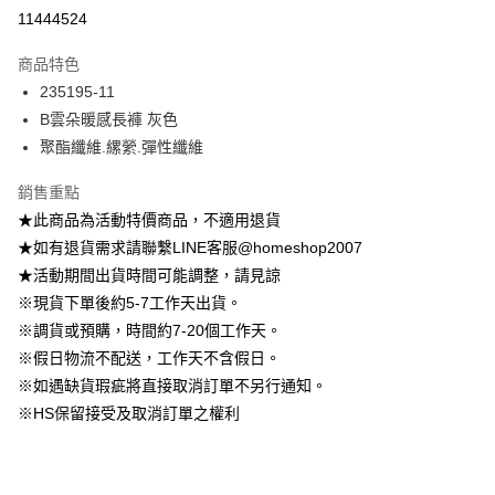
信用卡分期付款
11444524
3 期 0 利率 每期
NT$181
21家銀行
商品特色
6 期 0 利率 每期
NT$90
21家銀行
合作金庫商業銀行
第一商業銀行
235195-11
華南商業銀行
彰化商業銀行
12 期 0 利率 每期
NT$45
21家銀行
合作金庫商業銀行
第一商業銀行
B雲朵暖感長褲 灰色
上海商業儲蓄銀行
台北富邦商業銀行
華南商業銀行
彰化商業銀行
24 期 0 利率 每期
NT$22
20家銀行
合作金庫商業銀行
第一商業銀行
國泰世華商業銀行
兆豐國際商業銀行
聚酯纖維.縲縈.彈性纖維
上海商業儲蓄銀行
台北富邦商業銀行
華南商業銀行
彰化商業銀行
臺灣中小企業銀行
台中商業銀行
合作金庫商業銀行
第一商業銀行
LINE Pay
國泰世華商業銀行
兆豐國際商業銀行
上海商業儲蓄銀行
台北富邦商業銀行
銷售重點
匯豐（台灣）商業銀行
華泰商業銀行
華南商業銀行
彰化商業銀行
臺灣中小企業銀行
台中商業銀行
國泰世華商業銀行
兆豐國際商業銀行
聯邦商業銀行
遠東國際商業銀行
Apple Pay
上海商業儲蓄銀行
台北富邦商業銀行
★此商品為活動特價商品，不適用退貨
匯豐（台灣）商業銀行
華泰商業銀行
臺灣中小企業銀行
台中商業銀行
元大商業銀行
永豐商業銀行
兆豐國際商業銀行
臺灣中小企業銀行
★如有退貨需求請聯繫LINE客服@homeshop2007
聯邦商業銀行
遠東國際商業銀行
匯豐（台灣）商業銀行
華泰商業銀行
街口支付
玉山商業銀行
星展（台灣）商業銀行
台中商業銀行
匯豐（台灣）商業銀行
元大商業銀行
永豐商業銀行
★活動期間出貨時間可能調整，請見諒
聯邦商業銀行
遠東國際商業銀行
台新國際商業銀行
中國信託商業銀行
華泰商業銀行
聯邦商業銀行
玉山商業銀行
星展（台灣）商業銀行
悠遊付
※現貨下單後約5-7工作天出貨。
元大商業銀行
永豐商業銀行
台灣樂天信用卡公司
遠東國際商業銀行
元大商業銀行
台新國際商業銀行
中國信託商業銀行
玉山商業銀行
星展（台灣）商業銀行
※調貨或預購，時間約7-20個工作天。
永豐商業銀行
玉山商業銀行
台灣樂天信用卡公司
大哥付你分期
台新國際商業銀行
中國信託商業銀行
※假日物流不配送，工作天不含假日。
星展（台灣）商業銀行
台新國際商業銀行
相關說明
台灣樂天信用卡公司
中國信託商業銀行
台灣樂天信用卡公司
※如遇缺貨瑕疵將直接取消訂單不另行通知。
【大哥付你分期使用說明】
AFTEE先享後付
※HS保留接受及取消訂單之權利
1.本服務由台灣大哥大提供，台灣大哥大用戶可立即使用無須另外申請。
2.付款方式選擇「大哥付你分期」，訂單成立後會自動跳轉到大哥付的交易
相關說明
流程，驗證手機門號後，選擇欲分期的期數、繳款截止日，確認付款後即完
【關於「AFTEE先享後付」】
成交易。
ATM付款
AFTEE先享後付是「在收到商品之後才付款」的支付方式。 讓您購物簡單
3.實際核准額度、可分期數及費用金額請依後續交易確認頁面所載為準。