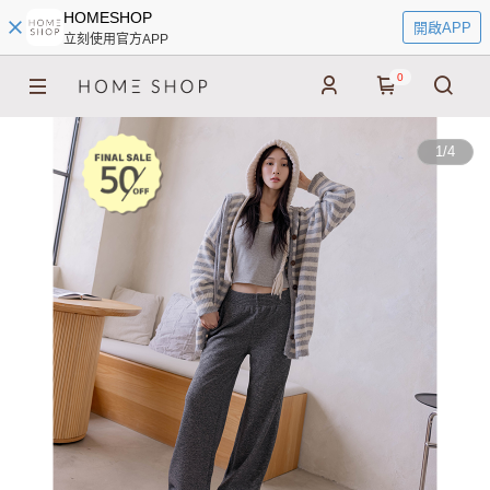
HOMESHOP
開啟APP
立刻使用官方APP
0
1
/
4