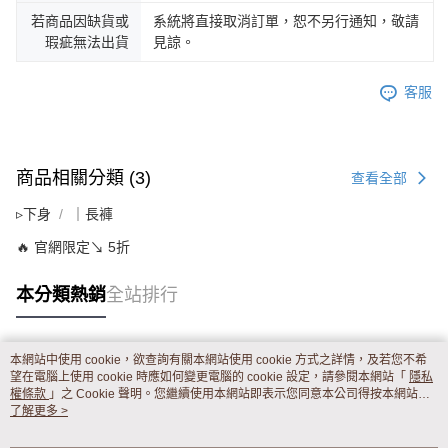
若商品因缺貨或
系統將直接取消訂單，恕不另行通知，敬請
瑕疵無法出貨
見諒。
客服
商品相關分類 (3)
查看全部
▹下身
｜長褲
🔥 官網限定↘ 5折
本分類熱銷
全站排行
本網站中使用 cookie，欲查詢有關本網站使用 cookie 方式之詳情，及若您不希
熱門標籤
望在電腦上使用 cookie 時應如何變更電腦的 cookie 設定，請參閱本網站「
隱私
權條款
」之 Cookie 聲明。您繼續使用本網站即表示您同意本公司得按本網站使
用條款之 Cookie 聲明使用 cookie。
了解更多 >