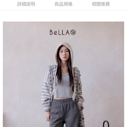
便利好安心！
詳細說明
商品規格
相關推薦
4.訂單成立30分鐘內，如未前往確認交易或遇審核未通過，訂單將自動取
１．簡單：不需註冊會員、不需綁卡、不需儲值。
運送方式
消。如遇「轉專審核」未通過狀況，表示未達大哥付你分期系統評分，恕無
２．便利：只要手機號碼，簡訊認證，即可結帳。
法說明評估內容。
３．安心：先確認商品／服務後，再付款。
付款後全家取貨
【繳款方式說明】
1.分期款項不併入電信帳單，「大哥付你分期」於每月結算日後寄送繳費提
免運費
【「AFTEE先享後付」結帳流程】
醒簡訊。
１．於結帳方式選擇「AFTEE先享後付」後，將跳轉至「AFTEE先享後付」
2.透過簡訊連結打開帳單後，可選擇「超商條碼／台灣大直營門市／銀行轉
付款後萊爾富取貨
結帳頁面，進行簡訊認證並確認金額後，即可完成結帳。
帳／街口支付／iPASS MONEY」等通路繳費。
２．訂單成立數日內，您將收到繳費通知簡訊。
免運費
３．收到繳費通知簡訊後14天內，點擊此簡訊中的連結，可透過四大超商／
【注意事項】
ATM／網路銀行／等多元方式進行付款，方視為交易完成。
付款後7-11取貨
1.本服務係由「台灣大哥大股份有限公司」（以下簡稱本公司）所提供，讓
※ 請注意：結帳手續完成當下不需立刻繳費，但若您需要取消訂單，請聯絡
用戶於交易時，得透過本服務購買商品或服務，並由商店將買賣／分期付款
免運費
購買商品的店家。未經商家同意取消之訂單仍視為有效，需透過AFTEE先享
買賣價金債權讓與本公司後，依約使用本公司帳單繳交帳款。
後付繳納相關費用。
2.基於同意付款使用「大哥付你分期」之契約關係目的，商店將以您的個人
一般商品宅配
※ 交易是否成功請以「AFTEE先享後付 」之結帳頁面顯示為準，若有關於
資料（包含姓名、電話或地址）提供予台灣大哥大進項蒐集、處理及利用，
是否繳費成功／繳費後需取消欲退款等相關疑問，請聯繫「AFTEE先享後付
免運費
由本公司與您本人進行分期帳單所需資料之確認、核對及更正。
客戶支援中心」
https://netprotections.freshdesk.com/support/home
3.完整用戶服務條款，請詳閱以下連結：
https://oppay.tw/userRule
付款後門市自取
【注意事項】
１．透過由恩沛科技股份有限公司提供之「AFTEE先享後付」服務完成之交
每筆NT$80，滿NT$1,500(含以上)免運費
易，需依本服務之必要範圍內提供個人資料，並將交易相關給付款項請求債
權轉讓予恩沛科技股份有限公司。
國家/地區配送
查看運費
２．關於個人資料處理事宜，請瀏覽以下網址：
https://aftee.tw/terms/#terms3
３．未成年的使用者請事先徵得法定代理人或監護人之同意方可使用